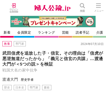
ログイン
検索
メニュー
会員登録
新着
会員限定
ランキング
芸能
読者手記
介護
教養
専門家
2024年07月10日
武田信虎を追放した子・信玄。その理由は「信虎が
悪逆無道だったから」「義元と信玄の共謀」…渡邊
大門が＜5つの説＞を検証
戦国大名の家中抗争
渡邊大門
歴史学者
歴史
日本史
専門家
書籍