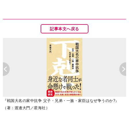
記事本文へ戻る
『戦国大名の家中抗争 父子・兄弟・一族・家臣はなぜ争うのか?』
（著：渡邊大門／星海社）