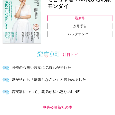
モンダイ
最新号
次号予告
バックナンバー
注目トピ
同僚の心無い言葉に気持ちが折れた
娘が姑から「離婚しなさい」と言われました
義実家について、義弟が私へ怒りのLINE
中央公論新社の本