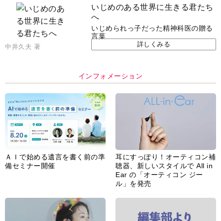
いじめのある世界に生きる君たち
へ
いじめられっ子だった精神科医の贈る
言葉
詳しくみる
中井久夫 著
インフォメーション
ＡＩで始める遺言を書く前の準
耳にすっぽり！オーティコン補
備セミナー開催
聴器、新しいスタイルで All in
Ear の「オーティコン ジー
ル」を発売