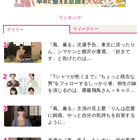
ランキング
ウイークリー
デイリー
1
『風、薫る』次週予告。東京に戻ったり
ん。シマケンと横沢が遭遇。「好きで
す」と告げたのは…
2
『Tシャツが乾くまで』“ちょっと残念な
男”をフォローするしっかり者。樹生の妹
を演じるのは、齋藤飛鳥さん＜キャスト
紹介＞
3
『風、薫る』主演の見上愛「りんは恋愛
に鈍感。やっと自分の気持ちを自覚する
ように」