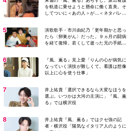
4
来週の『風、薫る』あらすじ。派出看護
を軌道に乗せようと懸命に働く直美。そ
してついに＜あの人＞が…＜ネタバレあ
り＞
5
演歌歌手・市川由紀乃「更年期かと思っ
たら〈卵巣がん〉だった。９ヵ月の闘病
を経て復帰。若くして逝った兄の手紙を
今も支えに」【2026上半期BEST】
6
『風、薫る』見上愛「りんの心が病気に
なっていく演技が難しくて。看護は想像
以上に心を使う仕事」
7
井上祐貴「選択できるなら大変なほうを
選ぶ。いつかは大河の主演に」『風、薫
る』では横沢役
8
井上祐貴『風、薫る』ではクセ強の記
者・横沢役「陽気なイタリア人のように