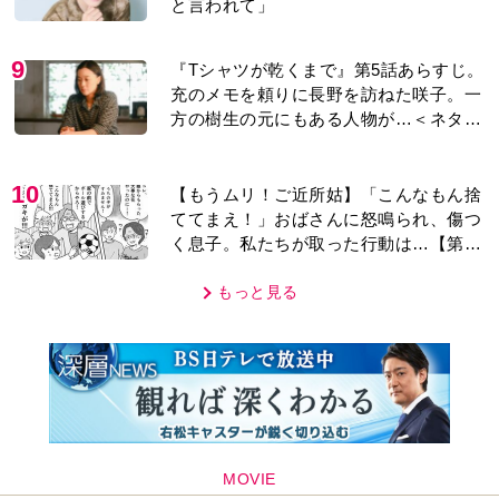
と言われて」
9
『Tシャツが乾くまで』第5話あらすじ。
充のメモを頼りに長野を訪ねた咲子。一
方の樹生の元にもある人物が…＜ネタバ
レあり＞
10
【もうムリ！ご近所姑】「こんなもん捨
ててまえ！」おばさんに怒鳴られ、傷つ
く息子。私たちが取った行動は…【第3
話】
もっと見る
MOVIE