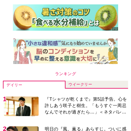
ランキング
ウイークリー
デイリー
1
『Tシャツが乾くまで』第5話予告。心を
許しあう咲子と樹生。「もうすぐ一周忌
なんでそれが過ぎたら…」＜ネタバレあ
り＞
2
明日の『風、薫る』あらすじ。ついに感