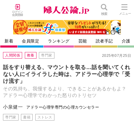
ログイン
検索
メニュー
会員登録
新着
会員限定
ランキング
芸能
読者手記
介護
人間関係
教養
専門家
2025年07月25日
話をすり替える、マウントを取る…話を聞いてくれ
ない人にイライラした時は、アドラー心理学で「受
け流す」
その気持ち、我慢するより、できることがあるかもよ？
アドラー心理学でわかった怒りのトリセツ
小泉健一
アドラー心理学専門の心理カウンセラー
専門家
書籍
ストレス