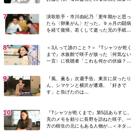
り…【第1話】
7
演歌歌手・市川由紀乃「更年期かと思っ
たら〈卵巣がん〉だった。９ヵ月の闘病
を経て復帰。若くして逝った兄の手紙を
今も支えに」【2026上半期BEST】
8
＜3人って誰のこと？＞『Tシャツが乾く
まで』水族館で咲子が放った〈何気ない
一言〉に視聴者「これも何かの伏線？」
「子どもの話だと…」
9
『風、薫る』次週予告。東京に戻ったり
ん。シマケンと横沢が遭遇。「好きで
す」と告げたのは…
10
『Tシャツが乾くまで』第5話あらすじ。
充のメモを頼りに長野を訪ねた咲子。一
方の樹生の元にもある人物が…＜ネタバ
レあり＞