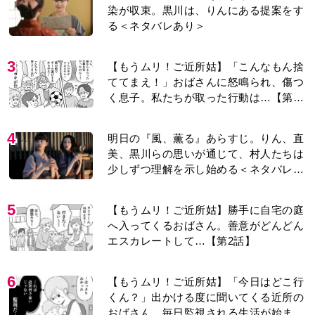
染が収束。黒川は、りんにある提案をす
る＜ネタバレあり＞
3
【もうムリ！ご近所姑】「こんなもん捨
ててまえ！」おばさんに怒鳴られ、傷つ
く息子。私たちが取った行動は…【第3
話】
4
明日の『風、薫る』あらすじ。りん、直
美、黒川らの思いが通じて、村人たちは
少しずつ理解を示し始める＜ネタバレあ
り＞
5
【もうムリ！ご近所姑】勝手に自宅の庭
へ入ってくるおばさん。善意がどんどん
エスカレートして…【第2話】
6
【もうムリ！ご近所姑】「今日はどこ行
くん？」出かける度に聞いてくる近所の
おばさん。毎日監視される生活が始ま