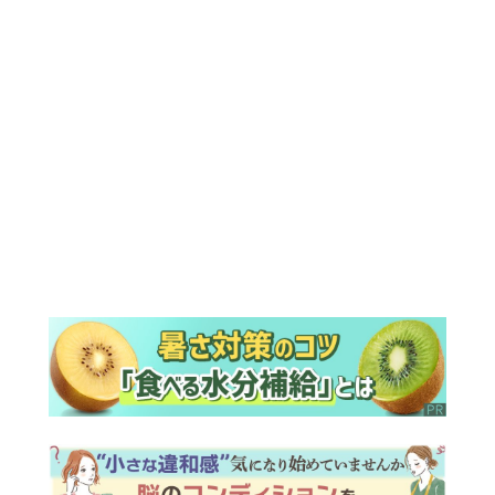
ランキング
ウイークリー
デイリー
1
『風、薫る』次週予告。東京に戻ったり
ん。シマケンと横沢が遭遇。「好きで
す」と告げたのは…
2
『Tシャツが乾くまで』第5話予告。心を
許しあう咲子と樹生。「もうすぐ一周忌
なんでそれが過ぎたら…」＜ネタバレあ
り＞
3
『風、薫る』主演の見上愛「りんは恋愛
に鈍感。やっと自分の気持ちを自覚する