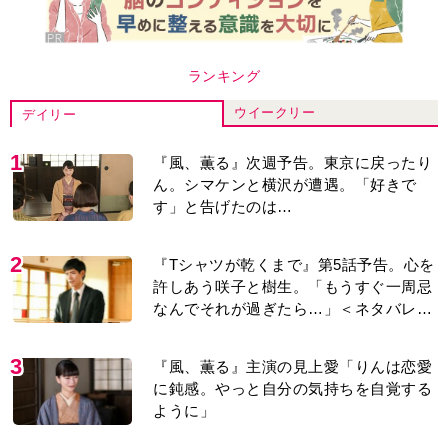
ように」
4
井上祐貴「選択できるなら大変なほうを
選ぶ。いつかは大河の主演に」『風、薫
る』では横沢役
5
『Tシャツが乾くまで』“ちょっと残念な
男”をフォローするしっかり者。樹生の妹
を演じるのは、齋藤飛鳥さん＜キャスト
紹介＞
6
井上祐貴『風、薫る』ではクセ強の記
者・横沢役「陽気なイタリア人のように
と言われて」
7
演歌歌手・市川由紀乃「更年期かと思っ
たら〈卵巣がん〉だった。９ヵ月の闘病
を経て復帰。若くして逝った兄の手紙を
今も支えに」【2026上半期BEST】