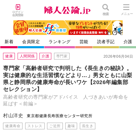
ログイン
検索
メニュー
会員登録
新着
会員限定
ランキング
芸能
読者手記
介護
健康
人間関係
介護
専門家
2026年06月04日
専門家「高齢者研究で判明した《長生きの秘訣》。
実は健康的な生活習慣などより…」男女ともに山梨
県と静岡県の健康寿命が長いワケ【2026年編集部
セレクション】
高齢者研究の専門家がアドバイス 人づきあいが寿命を
延ばす＜前編＞
村山洋史
東京都健康長寿医療センター研究所
健康寿命
ストレス
ご近所
趣味
長生き