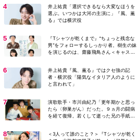
8
＜3人って誰のこと？＞『Tシャツが乾く
まで』水族館で咲子が放った〈何気ない
一言〉に視聴者「これも何かの伏線？」
「子どもの話だと…」
9
『風、薫る』見上愛「りんの心が病気に
なっていく演技が難しくて。看護は想像
以上に心を使う仕事」
10
【もうムリ！ご近所姑】「こんなもん捨
ててまえ！」おばさんに怒鳴られ、傷つ
く息子。私たちが取った行動は…【第3
話】
もっと見る