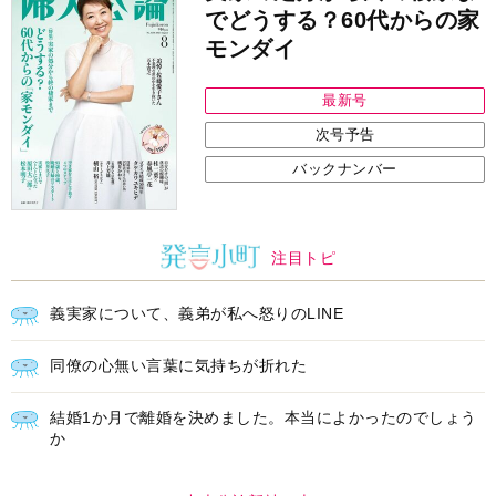
中央公論新社の本
52ヘルツのクジラたち
町田そのこ 著
詳しくみる
インフォメーション
ＡＩで始める遺言を書く前の準
耳にすっぽり！オーティコン補
備セミナー開催
聴器、新しいスタイルで All in
Ear の「オーティコン ジー
ル」を発売