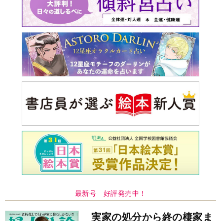
実家の処分から終の棲家ま
でどうする？60代からの家
モンダイ
最新号
次号予告
バックナンバー
注目トピ
義実家について、義弟が私へ怒りのLINE
同僚の心無い言葉に気持ちが折れた
結婚1か月で離婚を決めました。本当によかったのでしょう
か