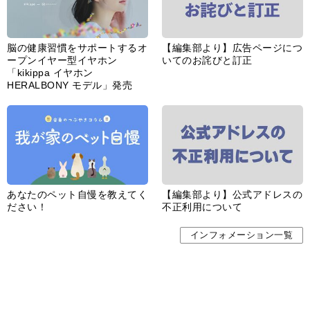
婦人公論とは
サイトポリシー／データの収集と利用について
「ｆｆ倶楽部」会員規約
「ｆｆ倶楽部」よくあるご質問
お問い合わせ
広告掲載
CHUOKORON-SHINSHA,INC.All right reserved