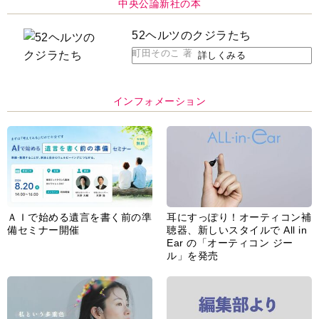
脳の健康習慣をサポートするオ
【編集部より】広告ページにつ
ープンイヤー型イヤホン
いてのお詫びと訂正
「kikippa イヤホン
HERALBONY モデル」発売
あなたのペット自慢を教えてく
【編集部より】公式アドレスの
ださい！
不正利用について
インフォメーション一覧