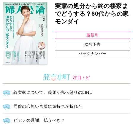
実家の処分から終の棲家ま
でどうする？60代からの家
モンダイ
最新号
次号予告
バックナンバー
注目トピ
義実家について、義弟が私へ怒りのLINE
同僚の心無い言葉に気持ちが折れた
ピアノの月謝、払うべき？