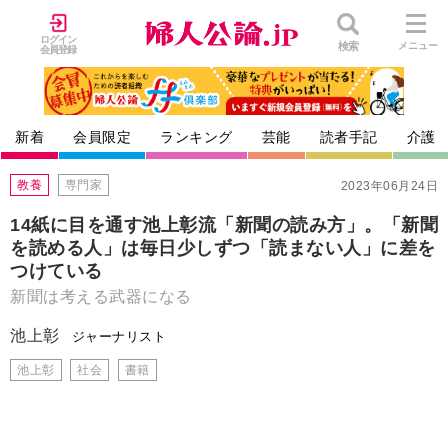
ログイン
検索
メニュー
会員登録
新着
会員限定
ランキング
芸能
読者手記
介護
教養
専門家
2023年06月24日
14紙に目を通す池上彰流「新聞の読み方」。「新聞
を読める人」は毎日少しずつ「読まない人」に差を
つけている
新聞は考える武器になる
池上彰
ジャーナリスト
池上彰
社会
書籍