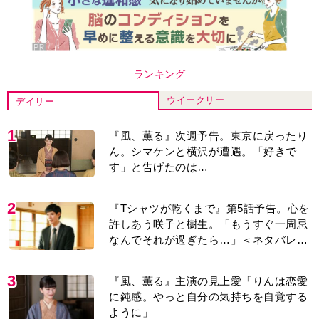
ランキング
ウイークリー
デイリー
1
『風、薫る』次週予告。東京に戻ったり
ん。シマケンと横沢が遭遇。「好きで
す」と告げたのは…
2
『Tシャツが乾くまで』第5話予告。心を
許しあう咲子と樹生。「もうすぐ一周忌
なんでそれが過ぎたら…」＜ネタバレあ
り＞
3
『風、薫る』主演の見上愛「りんは恋愛
に鈍感。やっと自分の気持ちを自覚する
ように」