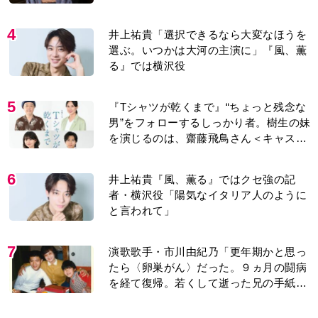
4
井上祐貴「選択できるなら大変なほうを
選ぶ。いつかは大河の主演に」『風、薫
る』では横沢役
5
『Tシャツが乾くまで』“ちょっと残念な
男”をフォローするしっかり者。樹生の妹
を演じるのは、齋藤飛鳥さん＜キャスト
紹介＞
6
井上祐貴『風、薫る』ではクセ強の記
者・横沢役「陽気なイタリア人のように
と言われて」
7
演歌歌手・市川由紀乃「更年期かと思っ
たら〈卵巣がん〉だった。９ヵ月の闘病
を経て復帰。若くして逝った兄の手紙を
今も支えに」【2026上半期BEST】