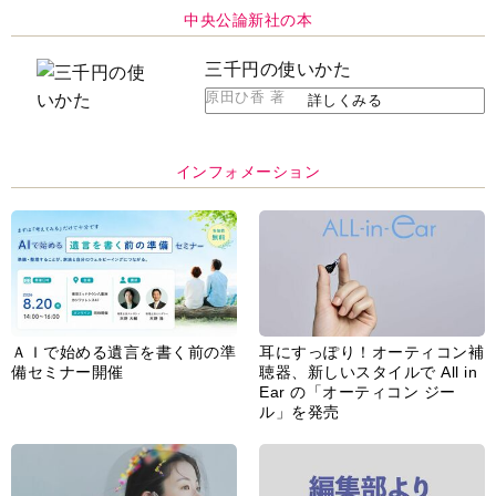
中央公論新社の本
三千円の使いかた
原田ひ香 著
詳しくみる
インフォメーション
ＡＩで始める遺言を書く前の準
耳にすっぽり！オーティコン補
備セミナー開催
聴器、新しいスタイルで All in
Ear の「オーティコン ジー
ル」を発売