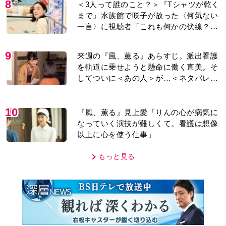
8
＜3人って誰のこと？＞『Tシャツが乾く
まで』水族館で咲子が放った〈何気ない
一言〉に視聴者「これも何かの伏線？」
「子どもの話だと…」
9
来週の『風、薫る』あらすじ。派出看護
を軌道に乗せようと懸命に働く直美。そ
してついに＜あの人＞が…＜ネタバレあ
り＞
10
『風、薫る』見上愛「りんの心が病気に
なっていく演技が難しくて。看護は想像
以上に心を使う仕事」
もっと見る