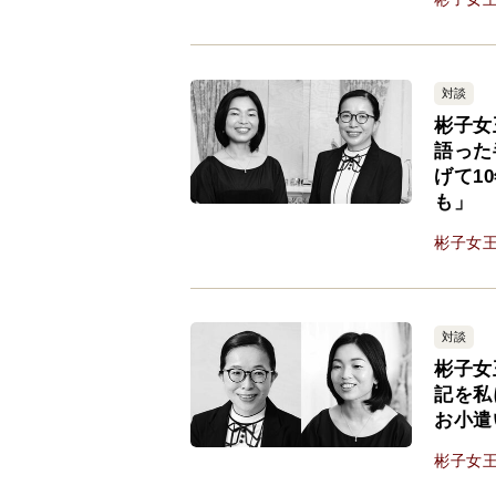
対談
彬子女
語った
げて1
も」
彬子女
対談
彬子女
記を私
お小遣
彬子女