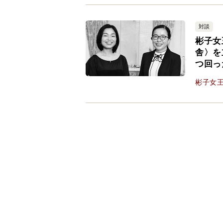
対談
彬子女
舎〉を
つ回っ
彬子女