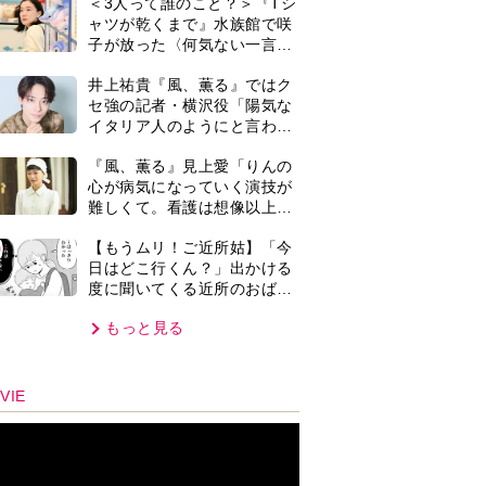
＜3人って誰のこと？＞『Tシ
紙を今も支えに」【2026上半
ャツが乾くまで』水族館で咲
期BEST】
子が放った〈何気ない一言〉
に視聴者「これも何かの伏
井上祐貴『風、薫る』ではク
線？」「子どもの話だと…」
セ強の記者・横沢役「陽気な
イタリア人のようにと言われ
て」
『風、薫る』見上愛「りんの
心が病気になっていく演技が
難しくて。看護は想像以上に
心を使う仕事」
0
【もうムリ！ご近所姑】「今
日はどこ行くん？」出かける
度に聞いてくる近所のおばさ
ん。毎日監視される生活が始
もっと見る
まり…【第1話】
VIE