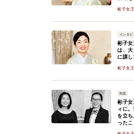
彬子女
インタビ
彬子女
は、大
に課し
彬子女
対談
彬子女
ィに。
を立ち
ったこ
彬子女