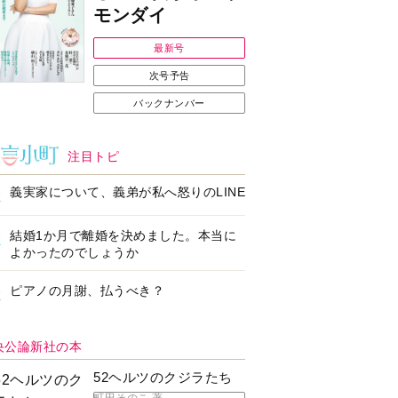
モンダイ
最新号
次号予告
バックナンバー
注目トピ
義実家について、義弟が私へ怒りのLINE
結婚1か月で離婚を決めました。本当に
よかったのでしょうか
ピアノの月謝、払うべき？
央公論新社の本
52ヘルツのクジラたち