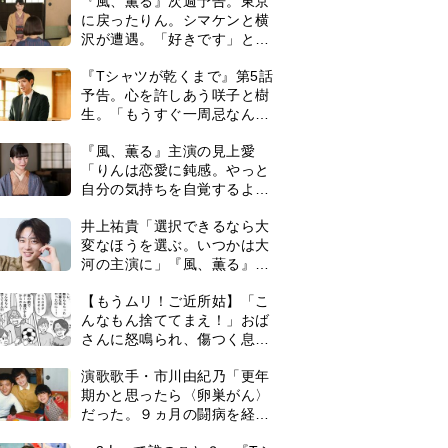
『風、薫る』次週予告。東京
に戻ったりん。シマケンと横
沢が遭遇。「好きです」と告
げたのは…
『Tシャツが乾くまで』第5話
予告。心を許しあう咲子と樹
生。「もうすぐ一周忌なんで
それが過ぎたら…」＜ネタバ
『風、薫る』主演の見上愛
レあり＞
「りんは恋愛に鈍感。やっと
自分の気持ちを自覚するよう
に」
井上祐貴「選択できるなら大
変なほうを選ぶ。いつかは大
河の主演に」『風、薫る』で
は横沢役
【もうムリ！ご近所姑】「こ
んなもん捨ててまえ！」おば
さんに怒鳴られ、傷つく息
子。私たちが取った行動は…
演歌歌手・市川由紀乃「更年
【第3話】
期かと思ったら〈卵巣がん〉
だった。９ヵ月の闘病を経て
復帰。若くして逝った兄の手