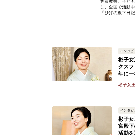
客員教授。子ども
し、全国で活動中
『ひげの殿下日記
インタビ
彬子女
クスフ
年に一
彬子女
インタビ
彬子女
宮殿下
活動を