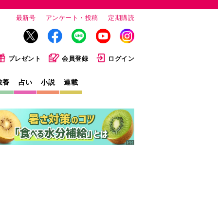
最新号
アンケート・投稿
定期購読
プレゼント
会員登録
ログイン
教養
占い
小説
連載