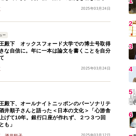
1
2025年03月24日
王
2
ュー
王殿下 オックスフォード大学での博士号取得
3
きな自信に。年に一本は論文を書くことを自分
て
4
2025年03月24日
王
5
王殿下、オールナイトニッポンのパーソナリテ
酒井順子さんと語った＜日本の文化＞「心游舎
6
上げて10年。銀行口座が作れず、２つ３つ回
とも」
2025年03月12日
王
酒井順子