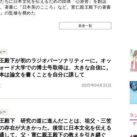
たちに日本文化を伝えるための団体「心游舎」を創設
。著書に『日本美のこころ』など。寛仁親王殿下の著書
』の監修を務めた
著者一覧
ュー
王殿下が初のラジオパーソナリティーに。オッ
ォード大学での博士号取得は、大きな自信に。
本は論文を書くことを自分に課して
2025年04月21日
王
ュー
ラ
王殿下 研究の道に進んだことは、祖父・三笠
デ
の存在が大きかった。後世に日本文化を伝える
通して、父・寛仁親王殿下の教えを引き継ぐ