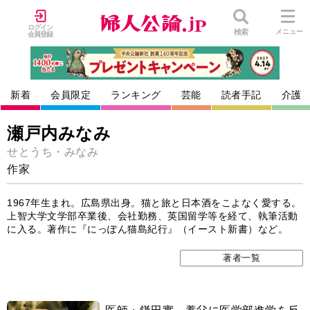
ログイン
検索
メニュー
会員登録
新着
会員限定
ランキング
芸能
読者手記
介護
瀬戸内みなみ
せとうち・みなみ
作家
1967年生まれ。広島県出身。猫と旅と日本酒をこよなく愛する。
上智大学文学部卒業後、会社勤務、英国留学等を経て、執筆活動
に入る。著作に『にっぽん猫島紀行』（イースト新書）など。
著者一覧