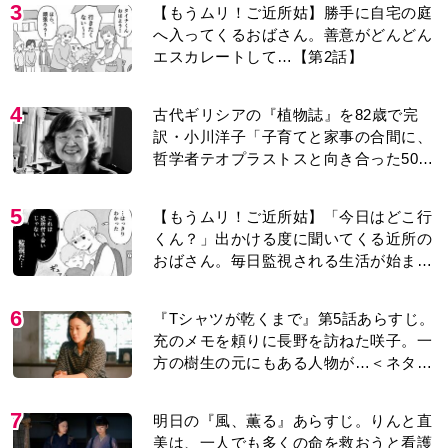
3
【もうムリ！ご近所姑】勝手に自宅の庭
へ入ってくるおばさん。善意がどんどん
エスカレートして…【第2話】
4
古代ギリシアの『植物誌』を82歳で完
訳・小川洋子「子育てと家事の合間に、
哲学者テオプラストスと向き合った50
年」
5
【もうムリ！ご近所姑】「今日はどこ行
くん？」出かける度に聞いてくる近所の
おばさん。毎日監視される生活が始ま
り…【第1話】
6
『Tシャツが乾くまで』第5話あらすじ。
充のメモを頼りに長野を訪ねた咲子。一
方の樹生の元にもある人物が…＜ネタバ
レあり＞
7
明日の『風、薫る』あらすじ。りんと直
美は、一人でも多くの命を救おうと看護