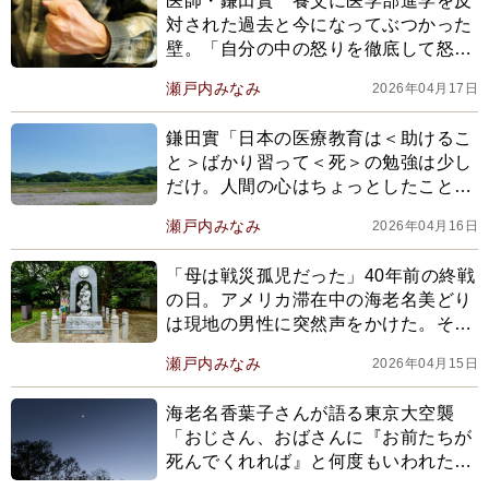
医師・鎌田實 養父に医学部進学を反
対された過去と今になってぶつかった
壁。「自分の中の怒りを徹底して怒れ
ばよかった。もっと自分の自我の大き
瀬戸内みなみ
2026年04月17日
さに気づいていれば…」
鎌田實「日本の医療教育は＜助けるこ
と＞ばかり習って＜死＞の勉強は少し
だけ。人間の心はちょっとしたことで
『死は怖くない』と思えるようにな
瀬戸内みなみ
2026年04月16日
る」
「母は戦災孤児だった」40年前の終戦
の日。アメリカ滞在中の海老名美どり
は現地の男性に突然声をかけた。それ
を聞いた男性は母・香葉子に歩み寄
瀬戸内みなみ
2026年04月15日
り…
海老名香葉子さんが語る東京大空襲
「おじさん、おばさんに『お前たちが
死んでくれれば』と何度もいわれた。
戦前は悪い人ではなかったのに…戦争