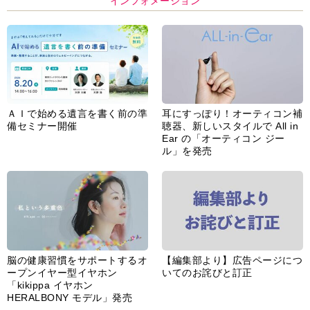
インフォメーション
ＡＩで始める遺言を書く前の準
耳にすっぽり！オーティコン補
備セミナー開催
聴器、新しいスタイルで All in
Ear の「オーティコン ジー
ル」を発売
脳の健康習慣をサポートするオ
【編集部より】広告ページにつ
ープンイヤー型イヤホン
いてのお詫びと訂正
「kikippa イヤホン
HERALBONY モデル」発売