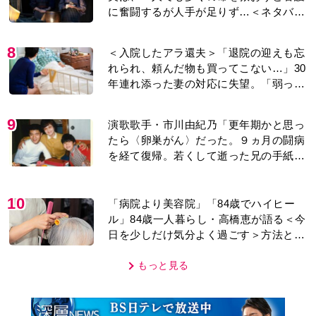
に奮闘するが人手が足りず…＜ネタバレ
あり＞
8
＜入院したアラ還夫＞「退院の迎えも忘
れられ、頼んだ物も買ってこない…」30
年連れ添った妻の対応に失望。「弱った
時こそ助け合うのが夫婦では」との訴え
に女性たちの反応は…
9
演歌歌手・市川由紀乃「更年期かと思っ
たら〈卵巣がん〉だった。９ヵ月の闘病
を経て復帰。若くして逝った兄の手紙を
今も支えに」【2026上半期BEST】
10
「病院より美容院」「84歳でハイヒー
ル」84歳一人暮らし・高橋恵が語る＜今
日を少しだけ気分よく過ごす＞方法と
は…
もっと見る