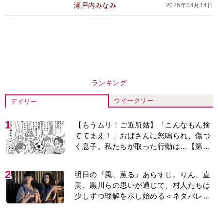
瀬戸内みなみ
2026年04月14日
はひとの心まで変えてしまう」
ランキング
ウイークリー
デイリー
1
【もうムリ！ご近所姑】「こんなもん捨
ててまえ！」おばさんに怒鳴られ、傷つ
く息子。私たちが取った行動は…【第3
話】
2
明日の『風、薫る』あらすじ。りん、直
美、黒川らの思いが通じて、村人たちは
少しずつ理解を示し始める＜ネタバレあ
り＞