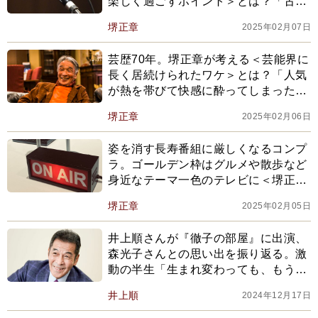
楽しく過ごすポイント＞とは？「古い
価値観に縛られて客観性を失い、裸の
堺正章
2025年02月07日
王様になるのは恥ずかしい」
芸歴70年。堺正章が考える＜芸能界に
長く居続けられたワケ＞とは？「人気
が熱を帯びて快感に酔ってしまった
ら、そのうち絶対にダメになる」
堺正章
2025年02月06日
姿を消す長寿番組に厳しくなるコンプ
ラ。ゴールデン枠はグルメや散歩など
身近なテーマ一色のテレビに＜堺正章
＞が考えること。「目指すべきは『老
堺正章
2025年02月05日
益』という存在」
井上順さんが『徹子の部屋』に出演、
森光子さんとの思い出を振り返る。激
動の半生「生まれ変わっても、もう一
度井上順という人生を歩みたい」
井上順
2024年12月17日