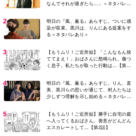
なんでそれが過ぎたら…」＜ネタバレあ
り＞
2
明日の『風、薫る』あらすじ。ついに感
染が収束。黒川は、りんにある提案をす
る＜ネタバレあり＞
3
【もうムリ！ご近所姑】「こんなもん捨
ててまえ！」おばさんに怒鳴られ、傷つ
く息子。私たちが取った行動は…【第3
話】
4
明日の『風、薫る』あらすじ。りん、直
美、黒川らの思いが通じて、村人たちは
少しずつ理解を示し始める＜ネタバレあ
り＞
5
【もうムリ！ご近所姑】勝手に自宅の庭
へ入ってくるおばさん。善意がどんどん
エスカレートして…【第2話】