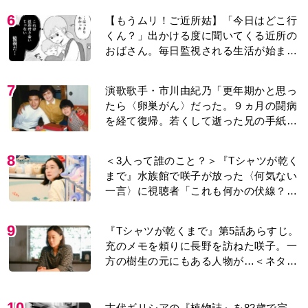
6
【もうムリ！ご近所姑】「今日はどこ行
くん？」出かける度に聞いてくる近所の
おばさん。毎日監視される生活が始ま
り…【第1話】
7
演歌歌手・市川由紀乃「更年期かと思っ
たら〈卵巣がん〉だった。９ヵ月の闘病
を経て復帰。若くして逝った兄の手紙を
今も支えに」【2026上半期BEST】
8
＜3人って誰のこと？＞『Tシャツが乾く
まで』水族館で咲子が放った〈何気ない
一言〉に視聴者「これも何かの伏線？」
「子どもの話だと…」
9
『Tシャツが乾くまで』第5話あらすじ。
充のメモを頼りに長野を訪ねた咲子。一
方の樹生の元にもある人物が…＜ネタバ
レあり＞
10
古代ギリシアの『植物誌』を82歳で完