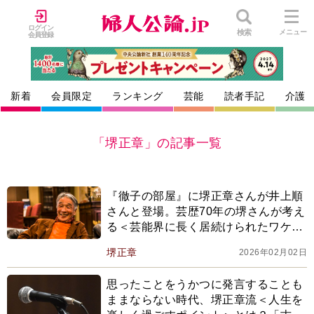
ログイン
検索
メニュー
会員登録
新着
会員限定
ランキング
芸能
読者手記
介護
「堺正章」の記事一覧
『徹子の部屋』に堺正章さんが井上順
さんと登場。芸歴70年の堺さんが考え
る＜芸能界に長く居続けられたワケ
＞。「人気が熱を帯びて快感に酔って
堺正章
2026年02月02日
しまったら、絶対に…」
思ったことをうかつに発言することも
ままならない時代、堺正章流＜人生を