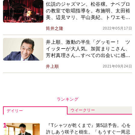
伝説のジャズマン、松谷穣。ナベプロ
の教室で歌唱指導を。布施明、太田裕
美、辺見マリ、平山美紀、トワエモ
ア、ジュンとネネ…キラ星のような歌
筒井之隆
2022年05月17日
手たち
井上順、激動の半生「グッモー！ ツ
イッターが大人気。加賀まりこさん、
芳村真理さん…すべての出会いに感
謝」
井上順
2021年09月24日
ランキング
ウイークリー
デイリー
1
『Tシャツが乾くまで』第5話予告。心を
許しあう咲子と樹生。「もうすぐ一周忌