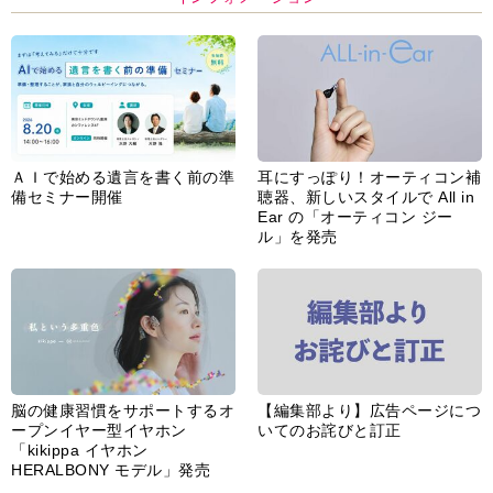
ＡＩで始める遺言を書く前の準
耳にすっぽり！オーティコン補
備セミナー開催
聴器、新しいスタイルで All in
Ear の「オーティコン ジー
ル」を発売
脳の健康習慣をサポートするオ
【編集部より】広告ページにつ
ープンイヤー型イヤホン
いてのお詫びと訂正
「kikippa イヤホン
HERALBONY モデル」発売