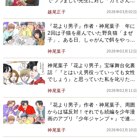
でつつましい先生に対し「カミさんは
オレと逆で、明日お金が入るとなる
越尾正子
2026年03月02日
と…」【2025年下半期BEST】
『花より男子』作者・神尾葉子 年に
2回は子猫を産んでいた野良猫「まぜ
子」。ある日、しゃがんで餌をやって
いる外国人の男性を見かけて…
神尾葉子
2026年02月12日
神尾葉子『花より男子』宝塚舞台化裏
話「『とはいえ男役っていっても女性
でしょう』と思っていた私を叱りた
い。すみませんでした！」
神尾葉子
2026年02月11日
『花より男子』作者・神尾葉子。周囲
からは猛反対！それでも続編を少年漫
画のアプリ『少年ジャンプ＋』で連載
したワケ
神尾葉子
2026年02月10日