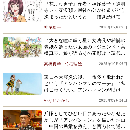
『花より男子』作者・神尾葉子＜道明
寺＞＜花沢類＞最後の分かれ道がどう
決まったかというと…「描き続けてい
ると、登場人物が意思を持って動き始
神尾葉子
2026年02月09日
めて」
〈大きな瞳に輝く星〉文房具や雑誌の
表紙を飾った少女画のレジェンド・高
橋真琴。娘が語るその素顔は？現代ア
ート《マコトピア》として再評価も
高橋真琴
竹石理絵
2025年10月06日
東日本大震災の後、一番多く歌われた
という『アンパンマンのマーチ』〈私
はこわくない。アンパンマンが助けに
来てくれるから〉という手紙をもらっ
やなせたかし
2025年09月24日
たやなせさんは…【あんぱんセレクシ
ョン】
兵隊としてひどい目にあったやなせた
かしが『アンパンマン』を描いた理由
「中国の民衆を救え、と言われて送ら