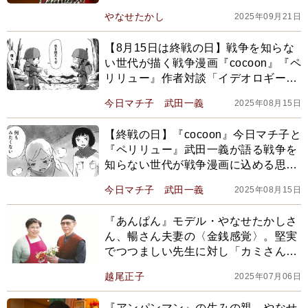
れたのに、戦争が終わってみれば…」
やなせたかし
2025年09月21日
【あんぱんセレクション】
【8月15日は終戦の日】戦争を知らな
い世代が描く戦争漫画『cocoon』『ペ
リリュー』作者対談「イデオロギーを
伝えるために描いているわけではな
今日マチ子
武田一義
2025年08月15日
い」
【終戦の日】『cocoon』今日マチ子と
『ペリリュー』武田一義が語る戦争を
知らない世代が戦争漫画に込める思
い。「当事者ではない私が描くこと
今日マチ子
武田一義
2025年08月15日
で…」
『あんぱん』モデル・やなせたかしさ
ん、暢さん夫妻の〈金銭感覚〉。堅実
でつつましい先生に対し「カミさんは
オレと逆で、明日お金が入るとなる
越尾正子
2025年07月06日
と…」【2025年上半期ベスト】
『アンパンマン』の生みの親、やなせ