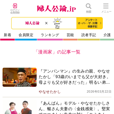
ログイン
検索
メニュー
会員登録
新着
会員限定
ランキング
芸能
読者手記
介護
「漫画家」の記事一覧
『アンパンマン』の生みの親、やなせ
たかし「93歳のいまでも父が大好き。
母よりも父が好きだった」明るい弟と
違って人前に出るのが苦手だった幼少
やなせたかし
2026年03月22日
期【2025年下半期BEST】
『あんぱん』モデル・やなせたかしさ
ん、暢さん夫妻の〈金銭感覚〉。堅実