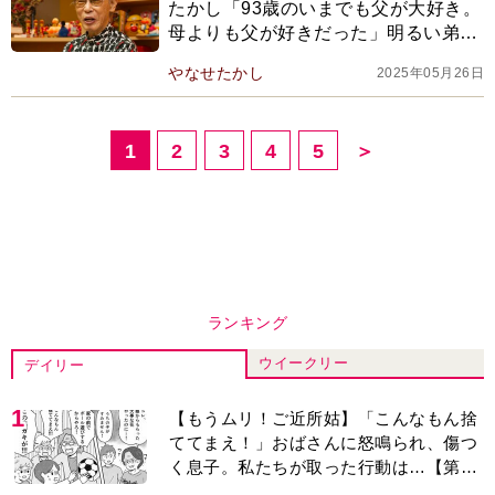
たかし「93歳のいまでも父が大好き。
母よりも父が好きだった」明るい弟と
違って人前に出るのが苦手だった幼少
やなせたかし
2025年05月26日
期
1
2
3
4
5
＞
ランキング
ウイークリー
デイリー
1
【もうムリ！ご近所姑】「こんなもん捨
ててまえ！」おばさんに怒鳴られ、傷つ
く息子。私たちが取った行動は…【第3
話】
2
明日の『風、薫る』あらすじ。りん、直