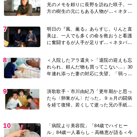
レあり＞
7
明日の『風、薫る』あらすじ。りんと直
美は、一人でも多くの命を救おうと看護
に奮闘するが人手が足りず…＜ネタバレ
あり＞
8
＜入院したアラ還夫＞「退院の迎えも忘
れられ、頼んだ物も買ってこない…」30
年連れ添った妻の対応に失望。「弱った
時こそ助け合うのが夫婦では」との訴え
に女性たちの反応は…
9
演歌歌手・市川由紀乃「更年期かと思っ
たら〈卵巣がん〉だった。９ヵ月の闘病
を経て復帰。若くして逝った兄の手紙を
今も支えに」【2026上半期BEST】
10
「病院より美容院」「84歳でハイヒー
ル」84歳一人暮らし・高橋恵が語る＜今
日を少しだけ気分よく過ごす＞方法と
は…