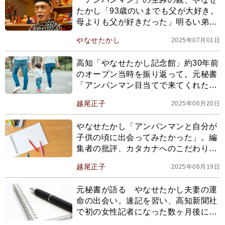
たかし「93歳のいまでも父が大好き。
母よりも父が好きだった」明るい弟と
違って人前に出るのが苦手だった幼少
やなせたかし
2025年07月01日
期【2025年上半期ベスト】
高知「やなせたかし記念館」約30年前
のオープン当時を振り返って。元秘書
「アンパンマン目当てで来てくれた人
のために先生が決断したことは…」
越尾正子
2025年06月20日
やなせたかし「アンパンマンと自分が
子供の頃に出会ってみたかった」。編
集者の批評、カタカナへのこだわり…
人生をかけた〈やなせ流〉誕生秘話
越尾正子
2025年06月19日
元秘書が語る やなせたかし夫妻の運
命の出会い。速記を習い、高知新聞社
で初の女性記者になった数ヶ月後に入
社してきたのが...