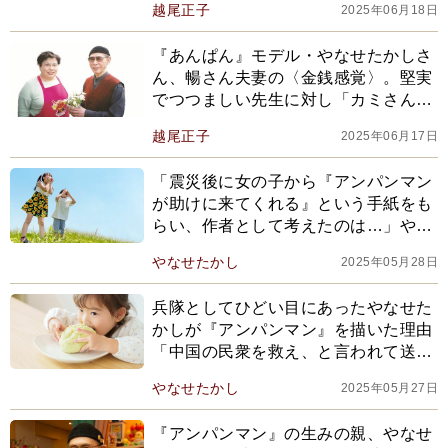
越尾正子
2025年06月18日
『あんぱん』モデル・やなせたかしさ
ん、暢さん夫妻の〈金銭感覚〉。堅実
でつつましい先生に対し「カミさんは
オレと逆で、明日お金が入るとなる
越尾正子
2025年06月17日
と…」
「震災後に女の子から『アンパンマン
が助けに来てくれる』という手紙をも
らい、作者として考えたのは…」やな
せたかし式《もう無理だ》を乗り越え
やなせたかし
2025年05月28日
る方法
兵隊としてひどい目にあったやなせた
かしが『アンパンマン』を描いた理由
「中国の民衆を救え、と言われて送ら
れたのに、戦争が終わってみれば…」
やなせたかし
2025年05月27日
『アンパンマン』の生みの親、やなせ