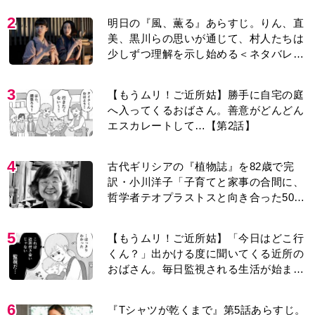
美、黒川らの思いが通じて、村人たちは
少しずつ理解を示し始める＜ネタバレあ
り＞
3
【もうムリ！ご近所姑】勝手に自宅の庭
へ入ってくるおばさん。善意がどんどん
エスカレートして…【第2話】
4
古代ギリシアの『植物誌』を82歳で完
訳・小川洋子「子育てと家事の合間に、
哲学者テオプラストスと向き合った50
年」
5
【もうムリ！ご近所姑】「今日はどこ行
くん？」出かける度に聞いてくる近所の
おばさん。毎日監視される生活が始ま
り…【第1話】
6
『Tシャツが乾くまで』第5話あらすじ。
充のメモを頼りに長野を訪ねた咲子。一
方の樹生の元にもある人物が…＜ネタバ