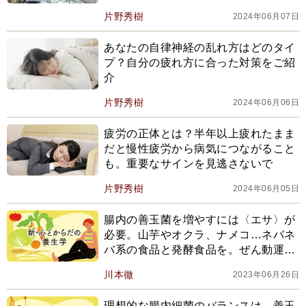
ソロキャンプ
片野秀樹
2024年06月07日
あなたの自律神経の乱れ方はどのタイ
プ？自分の疲れ方に合った対策をご紹
介
片野秀樹
2024年06月06日
疲労の正体とは？半年以上疲れたまま
だと慢性疲労から病気につながること
も。重要なサインを見逃さないで
片野秀樹
2024年06月05日
腸内の善玉菌を増やすには〈エサ〉が
必要。山芋やオクラ、ナメコ…ネバネ
バ系の食品と発酵食品を。ぜん動運動
にはビタミンB群を
川本徹
2023年06月26日
理想的な腸内細菌のバランスは、善玉