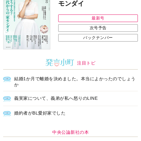
モンダイ
最新号
次号予告
バックナンバー
注目トピ
結婚1か月で離婚を決めました。本当によかったのでしょう
か
義実家について、義弟が私へ怒りのLINE
婚約者がBL愛好家でした
中央公論新社の本