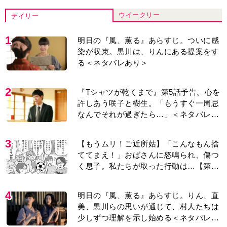
ウイークリー
デイリー
1
明日の『風、薫る』あらすじ。ついに感
染が収束。黒川は、りんにある提案をす
る＜ネタバレあり＞
2
『Tシャツが乾くまで』第5話予告。心を
許しあう咲子と樹生。「もうすぐ一周忌
なんでそれが過ぎたら…」＜ネタバレあ
り＞
3
【もうムリ！ご近所姑】「こんなもん捨
ててまえ！」おばさんに怒鳴られ、傷つ
く息子。私たちが取った行動は…【第3
話】
4
明日の『風、薫る』あらすじ。りん、直
美、黒川らの思いが通じて、村人たちは
少しずつ理解を示し始める＜ネタバレあ