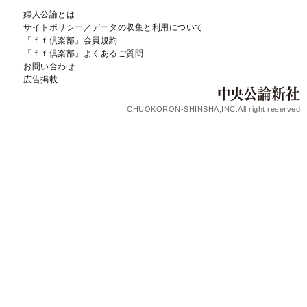
婦人公論とは
サイトポリシー／データの収集と利用について
「ｆｆ倶楽部」会員規約
「ｆｆ倶楽部」よくあるご質問
お問い合わせ
広告掲載
CHUOKORON-SHINSHA,INC.All right reserved