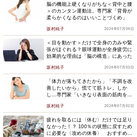
脳の機能上硬くなりがちな＜背中と腰
＞のカンタン運動法。専門家「背骨が
柔らかくなるのはいいことづくめ」
坂村純子
2024年07月04日
＜目を動かす＞だけで全身の力みや緊
張がほぐれる？眼球運動が全身疲労に
効果的な理由は「脳の構造」にあった
坂村純子
2024年07月03日
「体力が落ちてきたから」「不調を改
善したいから」慌てて筋トレ。しか
し…専門家「いきなり表面の筋肉を鍛
えるのは逆効果かも」
坂村純子
2024年07月02日
疲れを取るには〈休む〉だけでは足り
なかった！？ 100％の状態に戻すため
に必要な〈攻めの休養〉 おすすめは