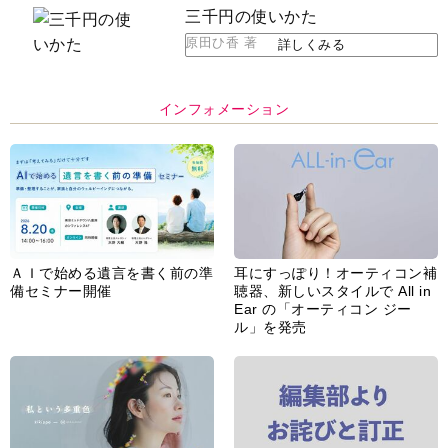
三千円の使いかた
原田ひ香 著
詳しくみる
インフォメーション
ＡＩで始める遺言を書く前の準
耳にすっぽり！オーティコン補
備セミナー開催
聴器、新しいスタイルで All in
Ear の「オーティコン ジー
ル」を発売