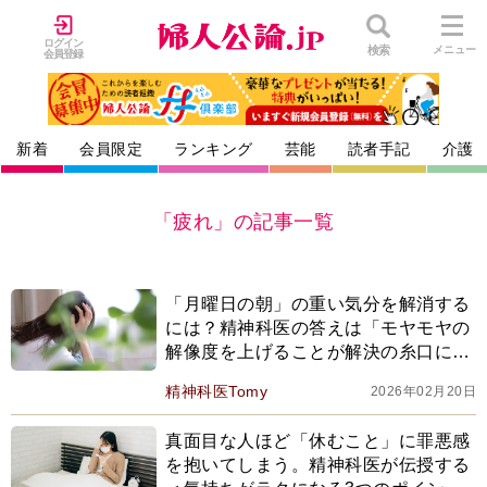
ログイン
検索
メニュー
会員登録
新着
会員限定
ランキング
芸能
読者手記
介護
「疲れ」の記事一覧
「月曜日の朝」の重い気分を解消する
には？精神科医の答えは「モヤモヤの
解像度を上げることが解決の糸口にな
る」
精神科医Tomy
2026年02月20日
真面目な人ほど「休むこと」に罪悪感
を抱いてしまう。精神科医が伝授する