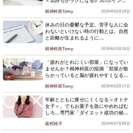
＜気持ちがラクになる3つのポイント
＞とは
精神科医Tomy
2026年02月19日
休みの日の憂鬱な予定。苦手な人に会
わないといけない時の行動とは。自然
と距離が生まれるように…
精神科医Tomy
2026年02月18日
「疲れがとれにくい部屋」になってい
ませんか？精神科医の指摘「部屋が散
らかっていると脳が疲れやすくなる。
視覚情報が多すぎると…」
精神科医Tomy
2026年02月17日
年齢とともに痩せにくくなる＜オトナ
女子＞。でもお菓子を急にやめればむ
しろ…専門家「ダイエット成功の秘訣
は＜脳にバレない＞こと」
坂村純子
2024年07月05日