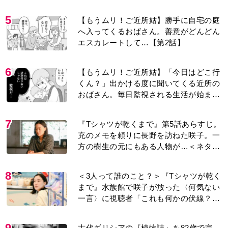
り＞
5
【もうムリ！ご近所姑】勝手に自宅の庭
へ入ってくるおばさん。善意がどんどん
エスカレートして…【第2話】
6
【もうムリ！ご近所姑】「今日はどこ行
くん？」出かける度に聞いてくる近所の
おばさん。毎日監視される生活が始ま
り…【第1話】
7
『Tシャツが乾くまで』第5話あらすじ。
充のメモを頼りに長野を訪ねた咲子。一
方の樹生の元にもある人物が…＜ネタバ
レあり＞
8
＜3人って誰のこと？＞『Tシャツが乾く
まで』水族館で咲子が放った〈何気ない
一言〉に視聴者「これも何かの伏線？」
「子どもの話だと…」
9
古代ギリシアの『植物誌』を82歳で完