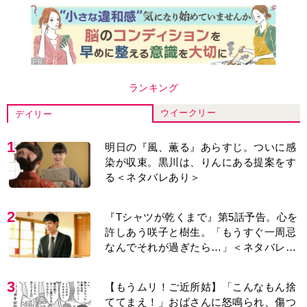
ランキング
ウイークリー
デイリー
1
明日の『風、薫る』あらすじ。ついに感
染が収束。黒川は、りんにある提案をす
る＜ネタバレあり＞
2
『Tシャツが乾くまで』第5話予告。心を
許しあう咲子と樹生。「もうすぐ一周忌
なんでそれが過ぎたら…」＜ネタバレあ
り＞
3
【もうムリ！ご近所姑】「こんなもん捨
ててまえ！」おばさんに怒鳴られ、傷つ