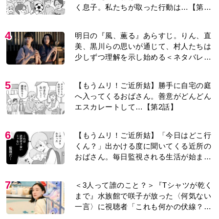
く息子。私たちが取った行動は…【第3
話】
4
明日の『風、薫る』あらすじ。りん、直
美、黒川らの思いが通じて、村人たちは
少しずつ理解を示し始める＜ネタバレあ
り＞
5
【もうムリ！ご近所姑】勝手に自宅の庭
へ入ってくるおばさん。善意がどんどん
エスカレートして…【第2話】
6
【もうムリ！ご近所姑】「今日はどこ行
くん？」出かける度に聞いてくる近所の
おばさん。毎日監視される生活が始ま
り…【第1話】
7
＜3人って誰のこと？＞『Tシャツが乾く
まで』水族館で咲子が放った〈何気ない
一言〉に視聴者「これも何かの伏線？」
「子どもの話だと…」