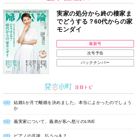
実家の処分から終の棲家ま
でどうする？60代からの家
モンダイ
最新号
次号予告
バックナンバー
注目トピ
結婚1か月で離婚を決めました。本当によかったのでしょう
か
義実家について、義弟が私へ怒りのLINE
ピアノの月謝、払うべき？