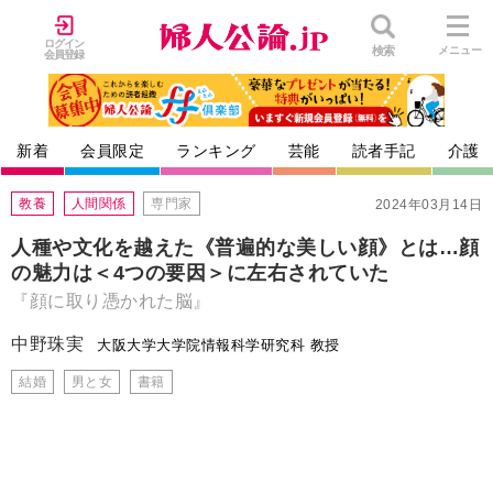
ログイン
検索
メニュー
会員登録
新着
会員限定
ランキング
芸能
読者手記
介護
教養
人間関係
専門家
2024年03月14日
人種や文化を越えた《普遍的な美しい顔》とは…顔
の魅力は＜4つの要因＞に左右されていた
『顔に取り憑かれた脳』
中野珠実
大阪大学大学院情報科学研究科 教授
結婚
男と女
書籍