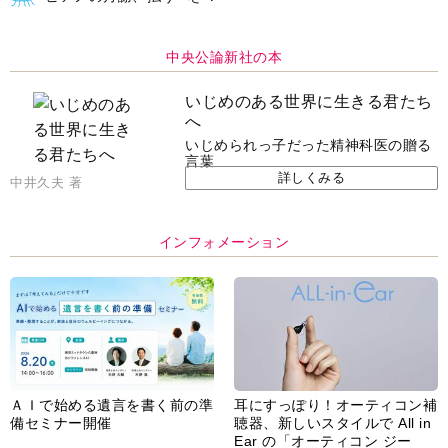
中央公論新社の本
いじめのある世界に生きる君たち
へ
いじめられっ子だった精神科医の贈る
言葉
詳しくみる
中井久夫 著
インフォメーション
ＡＩで始める遺言を書く前の準
耳にすっぽり！オーティコン補
備セミナー開催
聴器、新しいスタイルで All in
Ear の「オーティコン ジー