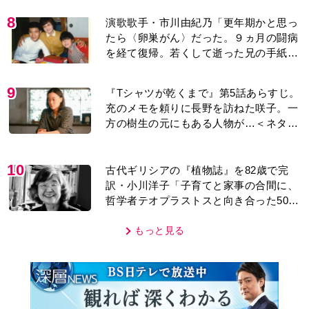
8
演歌歌手・市川由紀乃「更年期かと思っ
たら〈卵巣がん〉だった。９ヵ月の闘病
を経て復帰。若くして逝った兄の手紙を
今も支えに」【2026上半期BEST】
9
『Tシャツが乾くまで』第5話あらすじ。
充のメモを頼りに長野を訪ねた咲子。一
方の樹生の元にもある人物が…＜ネタバ
レあり＞
10
古代ギリシアの『植物誌』を82歳で完
訳・小川洋子「子育てと家事の合間に、
哲学者テオプラストスと向き合った50
年」
もっと見る