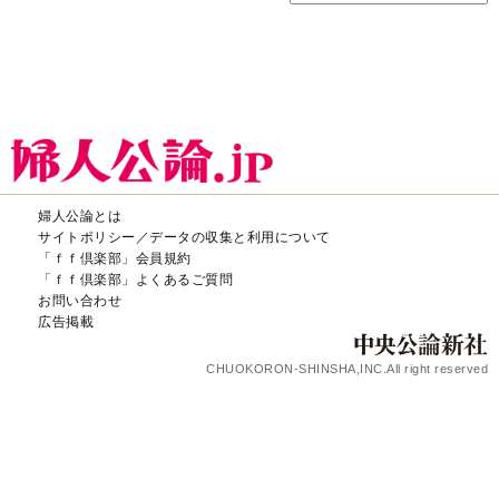
婦人公論とは
サイトポリシー／データの収集と利用について
「ｆｆ倶楽部」会員規約
「ｆｆ倶楽部」よくあるご質問
お問い合わせ
広告掲載
CHUOKORON-SHINSHA,INC.All right reserved