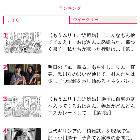
ランキング
ウイークリー
デイリー
1
【もうムリ！ご近所姑】「こんなもん捨
ててまえ！」おばさんに怒鳴られ、傷つ
く息子。私たちが取った行動は…【第3
話】
2
明日の『風、薫る』あらすじ。りん、直
美、黒川らの思いが通じて、村人たちは
少しずつ理解を示し始める＜ネタバレあ
り＞
3
【もうムリ！ご近所姑】勝手に自宅の庭
へ入ってくるおばさん。善意がどんどん
エスカレートして…【第2話】
4
古代ギリシアの『植物誌』を82歳で完
訳・小川洋子「子育てと家事の合間に、