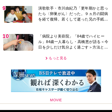
に女性たちの反応は…
9
演歌歌手・市川由紀乃「更年期かと思っ
たら〈卵巣がん〉だった。９ヵ月の闘病
を経て復帰。若くして逝った兄の手紙を
今も支えに」【2026上半期BEST】
10
「病院より美容院」「84歳でハイヒー
ル」84歳一人暮らし・高橋恵が語る＜今
日を少しだけ気分よく過ごす＞方法と
は…
もっと見る
MOVIE