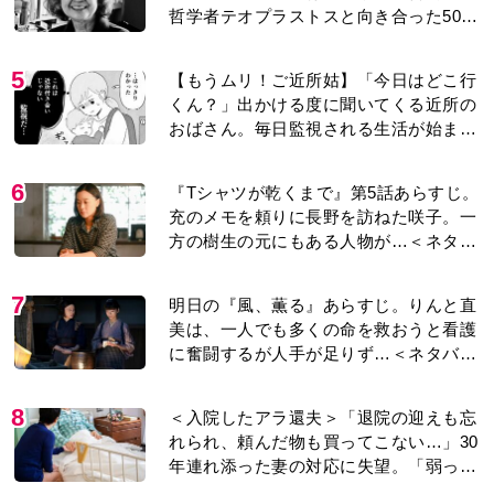
哲学者テオプラストスと向き合った50
年」
5
【もうムリ！ご近所姑】「今日はどこ行
くん？」出かける度に聞いてくる近所の
おばさん。毎日監視される生活が始ま
り…【第1話】
6
『Tシャツが乾くまで』第5話あらすじ。
充のメモを頼りに長野を訪ねた咲子。一
方の樹生の元にもある人物が…＜ネタバ
レあり＞
7
明日の『風、薫る』あらすじ。りんと直
美は、一人でも多くの命を救おうと看護
に奮闘するが人手が足りず…＜ネタバレ
あり＞
8
＜入院したアラ還夫＞「退院の迎えも忘
れられ、頼んだ物も買ってこない…」30
年連れ添った妻の対応に失望。「弱った
時こそ助け合うのが夫婦では」との訴え