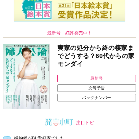
最新号 好評発売中！
実家の処分から終の棲家ま
でどうする？60代からの家
モンダイ
最新号
次号予告
バックナンバー
注目トピ
婚約者がBL愛好家でした