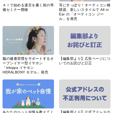
ＡＩで始める遺言を書く前の準
耳にすっぽり！オーティコン補
備セミナー開催
聴器、新しいスタイルで All in
Ear の「オーティコン ジー
ル」を発売
脳の健康習慣をサポートするオ
【編集部より】広告ページにつ
ープンイヤー型イヤホン
いてのお詫びと訂正
「kikippa イヤホン
HERALBONY モデル」発売
あなたのペット自慢を教えてく
【編集部より】公式アドレスの