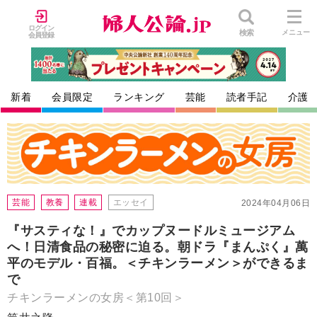
ログイン
検索
メニュー
会員登録
新着
会員限定
ランキング
芸能
読者手記
介護
芸能
教養
連載
エッセイ
2024年04月06日
『サスティな！』でカップヌードルミュージアム
へ！日清食品の秘密に迫る。朝ドラ『まんぷく』萬
平のモデル・百福。＜チキンラーメン＞ができるま
で
チキンラーメンの女房＜第10回＞