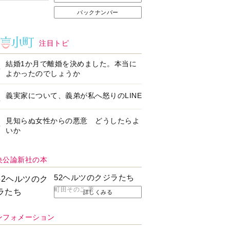
バックナンバー
注目トピ
結婚1か月で離婚を決めました。本当に
よかったのでしょうか
義実家について、義弟が私へ怒りのLINE
見知らぬ女性からの悪意 どうしたらよ
いか
央公論新社の本
52ヘルツのクジラたち
町田そのこ 著
詳しくみる
ンフォメーション