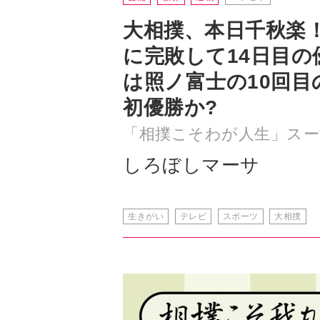
大相撲、本日千秋楽
に完敗して14日目の
は照ノ富士の10回目
初優勝か?
「相撲こそわが人生」スー
しろぼしマーサ
生きがい
テレビ
スポーツ
大相撲