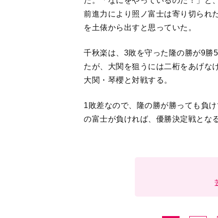
た。「なにをやっているのだ！」と
前進力により照ノ富士は寄り切られ
を土俵から出すと思っていた。
千秋楽は、3敗を守った隆の勝が9勝
たが、大関を狙うには二桁をあげなけ
大関・琴櫻と対戦する。
1敗差なので、隆の勝が勝っても負
の富士が負ければ、優勝決定戦とな