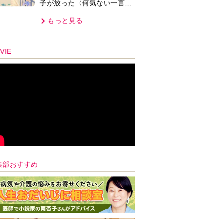
子が放った〈何気ない一言〉
に視聴者「これも何かの伏
もっと見る
線？」「子どもの話だと…」
VIE
集部おすすめ