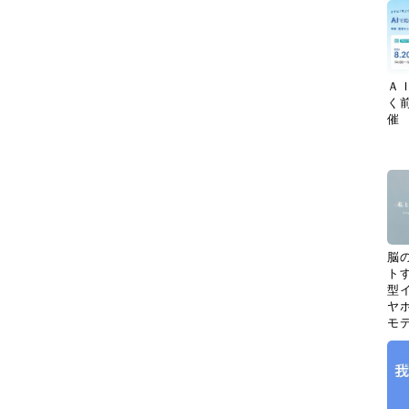
Ａ
く
催
脳
ト
型イ
ヤホ
モ