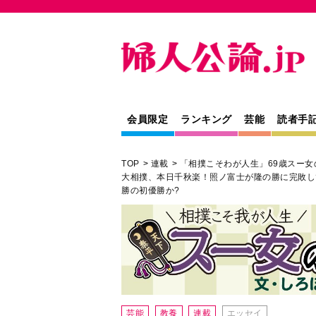
会員限定
ランキング
芸能
読者手
TOP
連載
「相撲こそわが人生」69歳スー女
大相撲、本日千秋楽！照ノ富士が隆の勝に完敗し
勝の初優勝か?
芸能
教養
連載
エッセイ