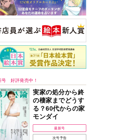
新号 好評発売中！
実家の処分から終
の棲家までどうす
る？60代からの家
モンダイ
最新号
次号予告