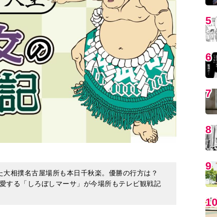
5
6
7
8
9
た大相撲名古屋場所も本日千秋楽。優勝の行方は？
愛する「しろぼしマーサ」が今場所もテレビ観戦記
1