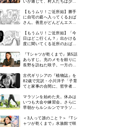
いが通じて、村人たちは少し
ずつ理解を示し始める＜ネタ
【もうムリ！ご近所姑】勝手
バレあり＞
に自宅の庭へ入ってくるおば
さん。善意がどんどんエスカ
レートして…【第2話】
【もうムリ！ご近所姑】「今
日はどこ行くん？」出かける
度に聞いてくる近所のおばさ
ん。毎日監視される生活が始
『Tシャツが乾くまで』第5話
まり…【第1話】
あらすじ。充のメモを頼りに
長野を訪ねた咲子。一方の樹
生の元にもある人物が…＜ネ
古代ギリシアの『植物誌』を
タバレあり＞
82歳で完訳・小川洋子「子育
てと家事の合間に、哲学者テ
オプラストスと向き合った50
マラソンを始めた夫。休みは
年」
いつも大会や練習会。さらに
早朝からルンルンでマラソン
仲間の女性をお迎えに行くよ
0
＜3人って誰のこと？＞『Tシ
うになり…
ャツが乾くまで』水族館で咲