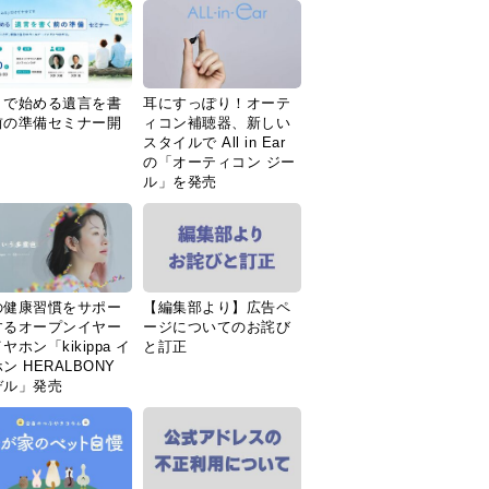
Ｉで始める遺言を書
耳にすっぽり！オーテ
前の準備セミナー開
ィコン補聴器、新しい
スタイルで All in Ear
の「オーティコン ジー
ル」を発売
の健康習慣をサポー
【編集部より】広告ペ
するオープンイヤー
ージについてのお詫び
ヤホン「kikippa イ
と訂正
ン HERALBONY
デル」発売