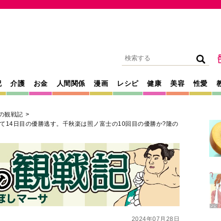
記
介護
お金
人間関係
漫画
レシピ
健康
美容
性愛
の観戦記
て14日目の優勝逃す。千秋楽は照ノ富士の10回目の優勝か?隆の
2024年07月28日