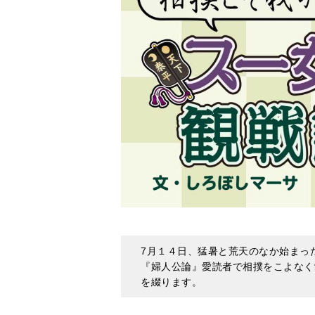
7月１４日、猛暑と荒天のなか始まっ
『婦人公論』愛読者で相撲をこよなく
を綴ります。