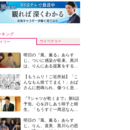
ンキング
ウイークリー
イリー
明日の『風、薫る』あらす
じ。ついに感染が収束。黒川
は、りんにある提案をする＜
ネタバレあり＞
【もうムリ！ご近所姑】「こ
んなもん捨ててまえ！」おば
さんに怒鳴られ、傷つく息
子。私たちが取った行動は…
『Tシャツが乾くまで』第5話
【第3話】
予告。心を許しあう咲子と樹
生。「もうすぐ一周忌なんで
それが過ぎたら…」＜ネタバ
明日の『風、薫る』あらす
レあり＞
じ。りん、直美、黒川らの思