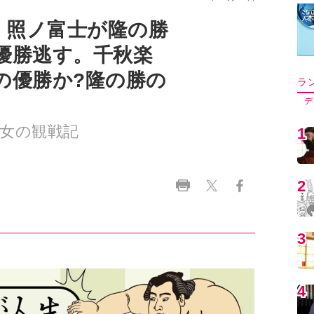
！照ノ富士が隆の勝
優勝逃す。千秋楽
の優勝か?隆の勝の
ラ
デ
女の観戦記
1
2
3
4