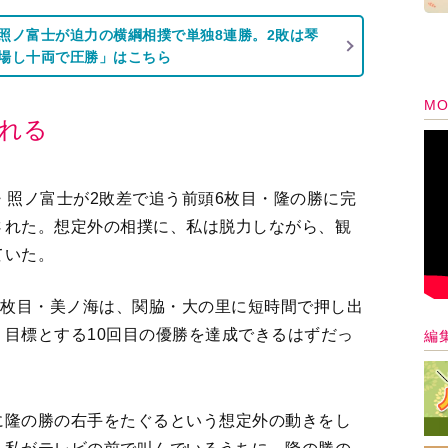
照ノ富士が迫力の横綱相撲で単独8連勝。2敗は琴
場し十両で圧勝」はこちら
MO
れる
・照ノ富士が2敗差で追う前頭6枚目・隆の勝に完
された。想定外の相撲に、私は脱力しながら、観
ていた。
２枚目・美ノ海は、関脇・大の里に短時間で押し出
目標とする10回目の優勝を達成できるはずだっ
編
に隆の勝の右手をたぐるという想定外の動きをし