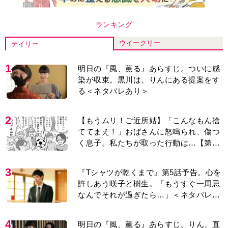
ランキング
ウイークリー
デイリー
1
明日の『風、薫る』あらすじ。ついに感
染が収束。黒川は、りんにある提案をす
る＜ネタバレあり＞
2
【もうムリ！ご近所姑】「こんなもん捨
ててまえ！」おばさんに怒鳴られ、傷つ
く息子。私たちが取った行動は…【第3
話】
3
『Tシャツが乾くまで』第5話予告。心を
許しあう咲子と樹生。「もうすぐ一周忌
なんでそれが過ぎたら…」＜ネタバレあ
り＞
4
明日の『風、薫る』あらすじ。りん、直