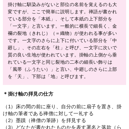
掛け軸に馴染みがないと部位の名前を覚えるのも大
変ですが、ここで簡単に説明します。禅語が書かれ
ている部分を「本紙」、そして本紙の上下部分を
「一文字」と言います。一般的に横長で細長く、金
襴の裂地（きれじ）（＝織物）が使われる事が多い
です。一文字のさらに上下に付いている部分を「中
廻し」、その左右を「柱」と呼び、一文字に次いで
質の良い生地が使われています。掛軸の上側から垂
れている一文字と同じ裂地の二本の細長い飾りは
「風帯（ふうたい）」と言い、中廻しのさらに上部
を「天」、下部は「地」と呼びます。
＊掛け軸の拝見の仕方
（1）床の間の前に座り、自分の前に扇子を置き、掛
け軸の筆者である禅僧に対して一礼する
（2）墨蹟（禅僧の筆跡）を拝見する
（3）どなたが書かれたものかを表す署名と落款（ら