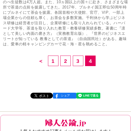
のべ生徒数は4万人超。また、10ヵ国以上の国々に赴き、さまざまな場
所で茶道の点前を披露してきた。2017年、ブルネイ国王即位50周年時
にブルネイにて茶会を披露。各国首相や大使館、官庁、VIP、一部上
場企業からの信頼も厚く、お茶会を多数実施。千利休から学ぶビジネ
ス研修は経営者が注目し、企業研修にも取り入れられている。ハーバ
ード大学等、茶道を取り入れた教育・教養研修実績多数。著書に『凛
として美しい内面の磨き方』（実務教育出版）、『世界のビジネスエ
リートが知っている 教養としての茶道』（自由国民社）がある。趣味
は、愛車の軽キャンピングカーで花・海・星を眺めること。
＜
1
2
3
4
シェア