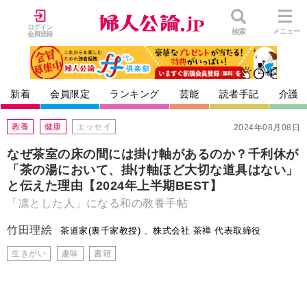
ログイン
検索
メニュー
会員登録
新着
会員限定
ランキング
芸能
読者手記
介護
教養
健康
エッセイ
2024年08月08日
なぜ茶室の床の間には掛け軸があるのか？千利休が
「茶の湯において、掛け軸ほど大切な道具はない」
と伝えた理由【2024年上半期BEST】
「凛とした人」になる和の教養手帖
竹田理絵
茶道家(裏千家教授) 、株式会社 茶禅 代表取締役
生きがい
趣味
書籍