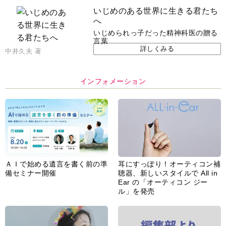
いじめのある世界に生きる君たち
へ
いじめられっ子だった精神科医の贈る
言葉
詳しくみる
中井久夫 著
インフォメーション
ＡＩで始める遺言を書く前の準
耳にすっぽり！オーティコン補
備セミナー開催
聴器、新しいスタイルで All in
Ear の「オーティコン ジー
ル」を発売