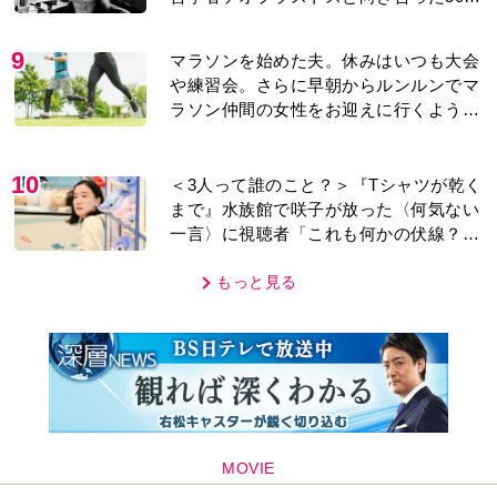
年」
9
マラソンを始めた夫。休みはいつも大会
や練習会。さらに早朝からルンルンでマ
ラソン仲間の女性をお迎えに行くように
なり…
10
＜3人って誰のこと？＞『Tシャツが乾く
まで』水族館で咲子が放った〈何気ない
一言〉に視聴者「これも何かの伏線？」
「子どもの話だと…」
もっと見る
MOVIE