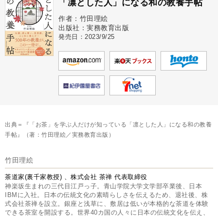
「凛とした人」になる和の教養手帖
作者：竹田理絵
出版社：実務教育出版
発売日：2023/9/25
出典＝『「お茶」を学ぶ人だけが知っている「凛とした人」になる和の教養
手帖』（著：竹田理絵／実務教育出版）
竹田理絵
茶道家(裏千家教授) 、株式会社 茶禅 代表取締役
神楽坂生まれの三代目江戸っ子。青山学院大学文学部卒業後、日本
IBMに入社。日本の伝統文化の素晴らしさを伝えるため、退社後、株
式会社茶禅を設立。銀座と浅草に、敷居は低いが本格的な茶道を体験
できる茶室を開設する。世界40カ国の人々に日本の伝統文化を伝え、