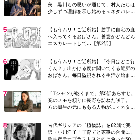
美、黒川らの思いが通じて、村人たちは
少しずつ理解を示し始める＜ネタバレあ
り＞
5
【もうムリ！ご近所姑】勝手に自宅の庭
へ入ってくるおばさん。善意がどんどん
エスカレートして…【第2話】
6
【もうムリ！ご近所姑】「今日はどこ行
くん？」出かける度に聞いてくる近所の
おばさん。毎日監視される生活が始ま
り…【第1話】
7
『Tシャツが乾くまで』第5話あらすじ。
充のメモを頼りに長野を訪ねた咲子。一
方の樹生の元にもある人物が…＜ネタバ
レあり＞
8
古代ギリシアの『植物誌』を82歳で完
訳・小川洋子「子育てと家事の合間に、
哲学者テオプラストスと向き合った50