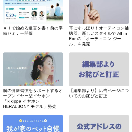
ＡＩで始める遺言を書く前の準
耳にすっぽり！オーティコン補
備セミナー開催
聴器、新しいスタイルで All in
Ear の「オーティコン ジー
ル」を発売
脳の健康習慣をサポートするオ
【編集部より】広告ページにつ
ープンイヤー型イヤホン
いてのお詫びと訂正
「kikippa イヤホン
HERALBONY モデル」発売