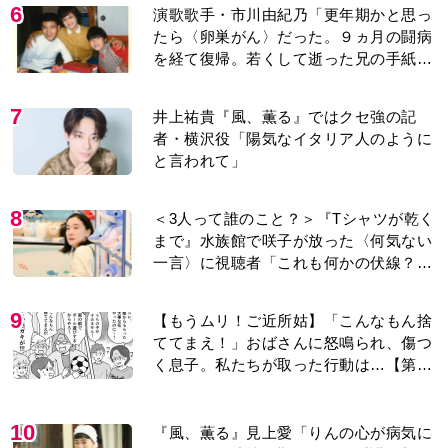
6
演歌歌手・市川由紀乃「更年期かと思っ
たら〈卵巣がん〉だった。９ヵ月の闘病
を経て復帰。若くして逝った兄の手紙を
今も支えに」【2026上半期BEST】
7
井上祐貴『風、薫る』ではクセ強の記
者・横沢役「陽気なイタリア人のように
と言われて」
8
＜3人って誰のこと？＞『Tシャツが乾く
まで』水族館で咲子が放った〈何気ない
一言〉に視聴者「これも何かの伏線？」
「子どもの話だと…」
9
【もうムリ！ご近所姑】「こんなもん捨
ててまえ！」おばさんに怒鳴られ、傷つ
く息子。私たちが取った行動は…【第3
話】
10
『風、薫る』見上愛「りんの心が病気に