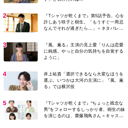
2
『Tシャツが乾くまで』第5話予告。心を
許しあう咲子と樹生。「もうすぐ一周忌
なんでそれが過ぎたら…」＜ネタバレあ
り＞
3
『風、薫る』主演の見上愛「りんは恋愛
に鈍感。やっと自分の気持ちを自覚する
ように」
4
井上祐貴「選択できるなら大変なほうを
選ぶ。いつかは大河の主演に」『風、薫
る』では横沢役
5
『Tシャツが乾くまで』“ちょっと残念な
男”をフォローするしっかり者。樹生の妹
を演じるのは、齋藤飛鳥さん＜キャスト
紹介＞