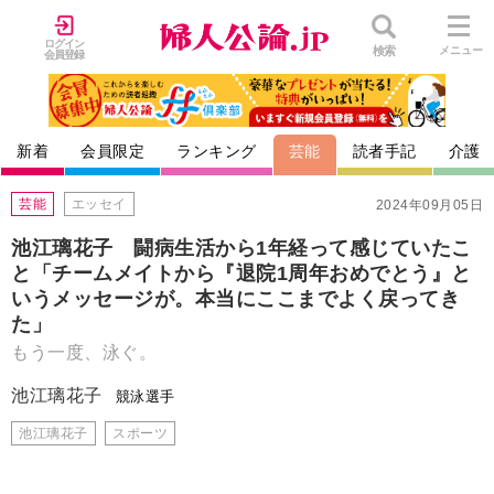
ログイン
検索
メニュー
会員登録
新着
会員限定
ランキング
芸能
読者手記
介護
芸能
エッセイ
2024年09月05日
池江璃花子 闘病生活から1年経って感じていたこ
と「チームメイトから『退院1周年おめでとう』と
いうメッセージが。本当にここまでよく戻ってき
た」
もう一度、泳ぐ。
池江璃花子
競泳選手
池江璃花子
スポーツ