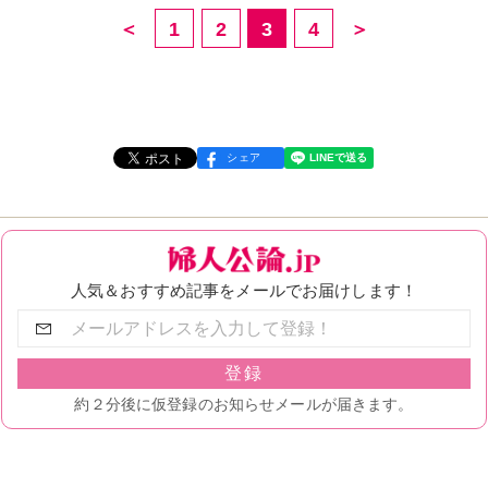
＜
1
2
3
4
＞
シェア