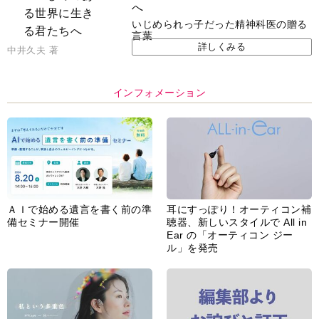
へ
いじめられっ子だった精神科医の贈る
言葉
詳しくみる
中井久夫 著
インフォメーション
ＡＩで始める遺言を書く前の準
耳にすっぽり！オーティコン補
備セミナー開催
聴器、新しいスタイルで All in
Ear の「オーティコン ジー
ル」を発売