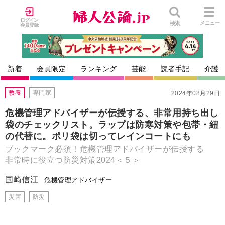
ログイン
検索
メニュー
会員登録
新着
会員限定
ランキング
芸能
読者手記
介護
教養
専門家
2024年08月29日
危機管理アドバイザーが伝授する、非常用持ち出し
袋のチェックリスト。ラップは防寒対策や包帯・紐
の代替に。ポリ袋は切ってレインコートにも
ブックマーク必須！危機管理アドバイザーが伝授する
非常時に役立つ防災対策2024＜５＞
国崎信江
危機管理アドバイザー
災害
防災