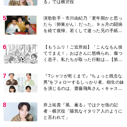
る』では横沢役
5
演歌歌手・市川由紀乃「更年期かと思っ
たら〈卵巣がん〉だった。９ヵ月の闘病
を経て復帰。若くして逝った兄の手紙を
今も支えに」【2026上半期BEST】
6
【もうムリ！ご近所姑】「こんなもん捨
ててまえ！」おばさんに怒鳴られ、傷つ
く息子。私たちが取った行動は…【第3
話】
7
『Tシャツが乾くまで』“ちょっと残念な
男”をフォローするしっかり者。樹生の妹
を演じるのは、齋藤飛鳥さん＜キャスト
紹介＞
8
井上祐貴『風、薫る』ではクセ強の記
者・横沢役「陽気なイタリア人のように
と言われて」