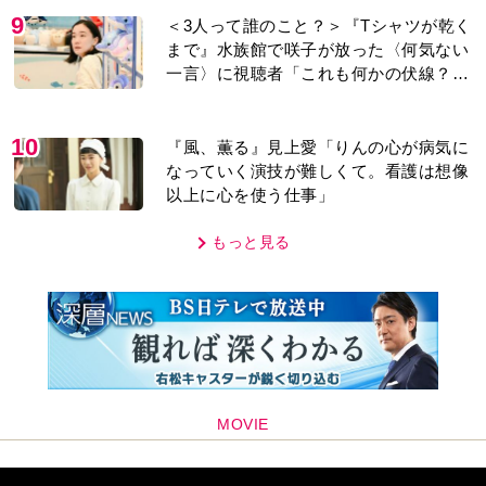
9
＜3人って誰のこと？＞『Tシャツが乾く
まで』水族館で咲子が放った〈何気ない
一言〉に視聴者「これも何かの伏線？」
「子どもの話だと…」
10
『風、薫る』見上愛「りんの心が病気に
なっていく演技が難しくて。看護は想像
以上に心を使う仕事」
もっと見る
MOVIE