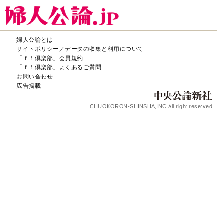
婦人公論とは
サイトポリシー／データの収集と利用について
「ｆｆ倶楽部」会員規約
「ｆｆ倶楽部」よくあるご質問
お問い合わせ
広告掲載
CHUOKORON-SHINSHA,INC.All right reserved