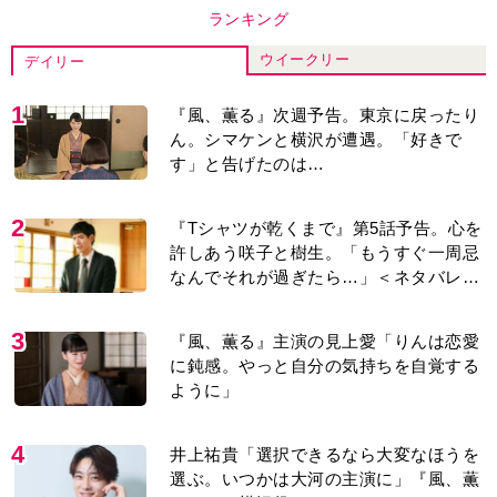
ランキング
ウイークリー
デイリー
1
『風、薫る』次週予告。東京に戻ったり
ん。シマケンと横沢が遭遇。「好きで
す」と告げたのは…
2
『Tシャツが乾くまで』第5話予告。心を
許しあう咲子と樹生。「もうすぐ一周忌
なんでそれが過ぎたら…」＜ネタバレあ
り＞
3
『風、薫る』主演の見上愛「りんは恋愛
に鈍感。やっと自分の気持ちを自覚する
ように」
4
井上祐貴「選択できるなら大変なほうを
選ぶ。いつかは大河の主演に」『風、薫