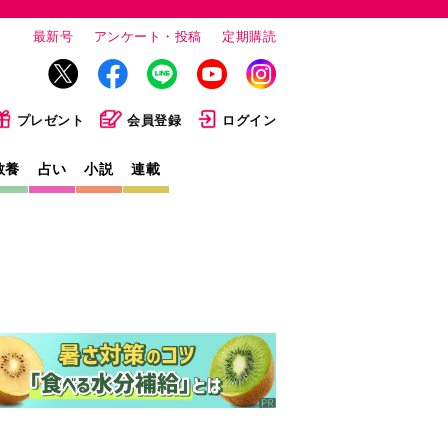
最新号
アンケート・投稿
定期購読
プレゼント
会員登録
ログイン
教養
占い
小説
連載