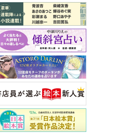
バックナンバー
注目トピ
同僚の心無い言葉に気持ちが折れた
娘が姑から「離婚しなさい」と言われま
した
義実家について、義弟が私へ怒りのLINE
央公論新社の本
家運隆昌
幸運を招き入れる暮らし方
詳しくみる
啓之 著
ンフォメーション