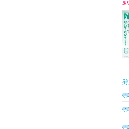
Ａ
く
催
脳
ト
型イ
ヤホ
モ