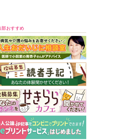
新号 好評発売中！
実家の処分から終
の棲家までどうす
る？60代からの家
モンダイ
最新号
次号予告