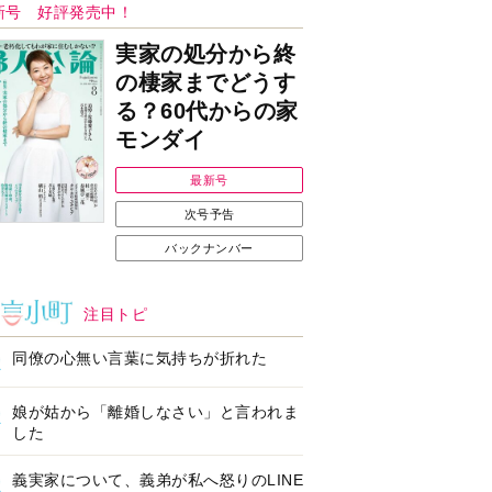
Ｉで始める遺言を書
耳にすっぽり！オーテ
前の準備セミナー開
ィコン補聴器、新しい
スタイルで All in Ear
の「オーティコン ジー
ル」を発売
の健康習慣をサポー
【編集部より】広告ペ
するオープンイヤー
ージについてのお詫び
ヤホン「kikippa イ
と訂正
ン HERALBONY
デル」発売