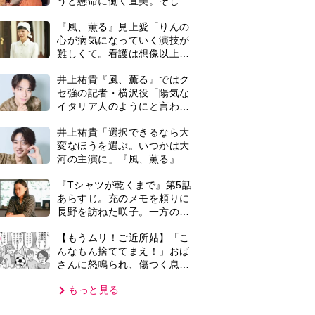
さんに怒鳴られ、傷つく息
子。私たちが取った行動は…
もっと見る
【第3話】
VIE
集部おすすめ