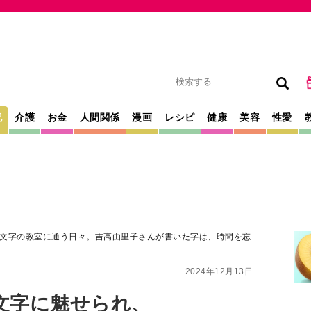
記
介護
お金
人間関係
漫画
レシピ
健康
美容
性愛
文字の教室に通う日々。吉高由里子さんが書いた字は、時間を忘
2024年12月13日
文字に魅せられ、
室に通う日々。吉高
字は、時間を忘れ