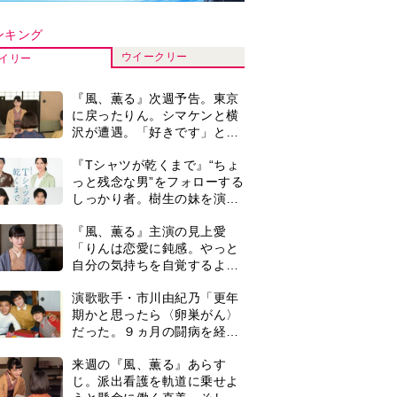
だった。９ヵ月の闘病を経て
復帰。若くして逝った兄の手
来週の『風、薫る』あらす
紙を今も支えに」【2026上半
じ。派出看護を軌道に乗せよ
期BEST】
うと懸命に働く直美。そして
ついに＜あの人＞が…＜ネタ
『風、薫る』見上愛「りんの
バレあり＞
心が病気になっていく演技が
難しくて。看護は想像以上に
心を使う仕事」
井上祐貴『風、薫る』ではク
セ強の記者・横沢役「陽気な
イタリア人のようにと言われ
て」
井上祐貴「選択できるなら大
変なほうを選ぶ。いつかは大
河の主演に」『風、薫る』で
は横沢役
『Tシャツが乾くまで』第5話
あらすじ。充のメモを頼りに
長野を訪ねた咲子。一方の樹
生の元にもある人物が…＜ネ
0
【もうムリ！ご近所姑】「こ
タバレあり＞
んなもん捨ててまえ！」おば