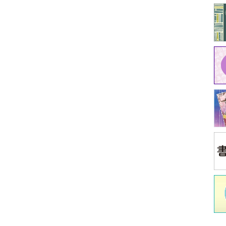
中
江原
イ