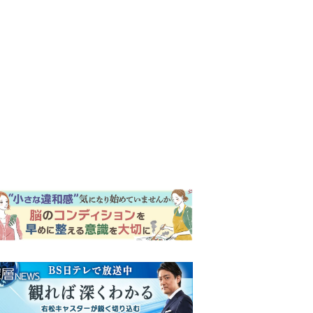
ンキング
ウイークリー
イリー
『風、薫る』次週予告。東京
に戻ったりん。シマケンと横
沢が遭遇。「好きです」と告
げたのは…
『Tシャツが乾くまで』“ちょ
っと残念な男”をフォローする
しっかり者。樹生の妹を演じ
るのは、齋藤飛鳥さん＜キャ
『風、薫る』主演の見上愛
スト紹介＞
「りんは恋愛に鈍感。やっと
自分の気持ちを自覚するよう
に」
演歌歌手・市川由紀乃「更年
期かと思ったら〈卵巣がん〉