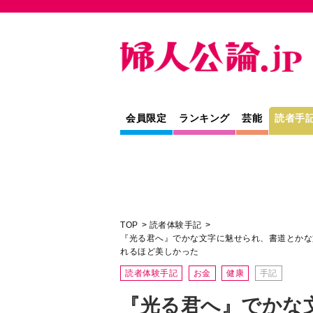
会員限定
ランキング
芸能
読者手
TOP
読者体験手記
『光る君へ』でかな文字に魅せられ、書道とかな
れるほど美しかった
読者体験手記
お金
健康
手記
『光る君へ』でかな
書道とかな文字の教
由里子さんが書いた