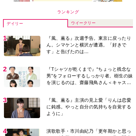
ランキング
ウイークリー
デイリー
1
『風、薫る』次週予告。東京に戻ったり
ん。シマケンと横沢が遭遇。「好きで
す」と告げたのは…
2
『Tシャツが乾くまで』“ちょっと残念な
男”をフォローするしっかり者。樹生の妹
を演じるのは、齋藤飛鳥さん＜キャスト
紹介＞
3
『風、薫る』主演の見上愛「りんは恋愛
に鈍感。やっと自分の気持ちを自覚する
ように」
4
演歌歌手・市川由紀乃「更年期かと思っ