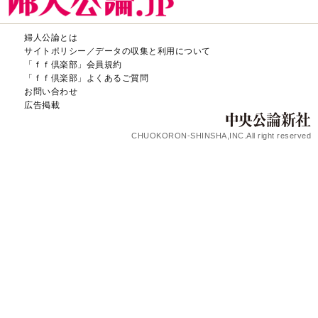
婦人公論とは
サイトポリシー／データの収集と利用について
「ｆｆ倶楽部」会員規約
「ｆｆ倶楽部」よくあるご質問
お問い合わせ
広告掲載
CHUOKORON-SHINSHA,INC.All right reserved