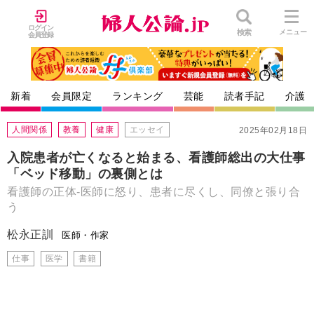
ログイン
検索
メニュー
会員登録
新着
会員限定
ランキング
芸能
読者手記
介護
人間関係
教養
健康
エッセイ
2025年02月18日
入院患者が亡くなると始まる、看護師総出の大仕事
「ベッド移動」の裏側とは
看護師の正体-医師に怒り、患者に尽くし、同僚と張り合
う
松永正訓
医師・作家
仕事
医学
書籍