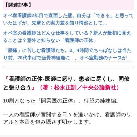
【関連記事】
オペ室看護師2年目で直面した壁。自分は「できる」と思って
いたはずが、先輩との実力差を知り愕然として…
オペ室の看護師はどんな仕事をしている？新人が最初に覚え
ることは？意外と知らない「看護師の正体」
「腰痛」に苦しむ看護師たち。3、4時間立ちっぱなしは当た
り前、20代半ばで坐骨神経痛に…。オペ室勤務のナースが語
るリアル
『
看護師の正体-医師に怒り、患者に尽くし、同僚
と張り合う
』（著：松永正訓／中央公論新社）
10刷となった『開業医の正体』、待望の姉妹編。
一人の看護師が奮闘する日々を追いかけ、看護師のリ
アルと本音を包み隠さず明かします。