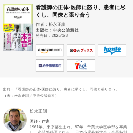
看護師の正体-医師に怒り、患者に尽
くし、同僚と張り合う
作者：松永正訓
出版社：中央公論新社
発売日：2025/1/8
出典＝『看護師の正体-医師に怒り、患者に尽くし、同僚と張り合う』
（著：松永正訓／中央公論新社）
松永正訓
医師・作家
1961年、東京都生まれ。87年、千葉大学医学部を卒業
し、小児外科医となる。 日本小児外科学会・会長特別