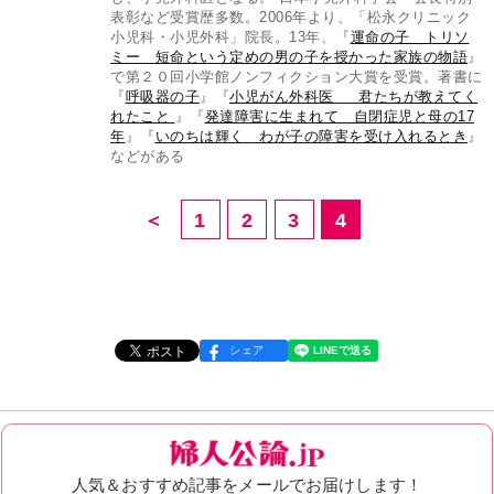
表彰など受賞歴多数。2006年より、「松永クリニック
小児科・小児外科」院長。13年、『
運命の子 トリソ
ミー 短命という定めの男の子を授かった家族の物語
』
で第２０回小学館ノンフィクション大賞を受賞。著書に
『
呼吸器の子
』『
小児がん外科医 君たちが教えてく
れたこと
』『
発達障害に生まれて 自閉症児と母の17
年
』『
いのちは輝く わが子の障害を受け入れるとき
』
などがある
＜
1
2
3
4
シェア