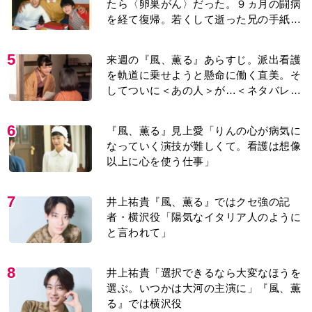
たら〈卵巣がん〉だった。９ヵ月の闘病
を経て復帰。若くして逝った兄の手紙を
今も支えに」【2026上半期BEST】
5
来週の『風、薫る』あらすじ。派出看護
を軌道に乗せようと懸命に働く直美。そ
してついに＜あの人＞が…＜ネタバレあ
り＞
6
『風、薫る』見上愛「りんの心が病気に
なっていく演技が難しくて。看護は想像
以上に心を使う仕事」
7
井上祐貴『風、薫る』ではクセ強の記
者・横沢役「陽気なイタリア人のように
と言われて」
8
井上祐貴「選択できるなら大変なほうを
選ぶ。いつかは大河の主演に」『風、薫
る』では横沢役