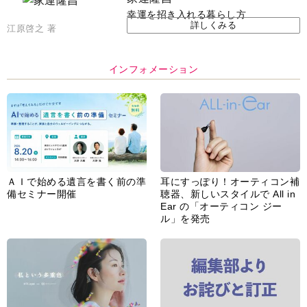
幸運を招き入れる暮らし方
詳しくみる
江原啓之 著
インフォメーション
ＡＩで始める遺言を書く前の準
耳にすっぽり！オーティコン補
備セミナー開催
聴器、新しいスタイルで All in
Ear の「オーティコン ジー
ル」を発売