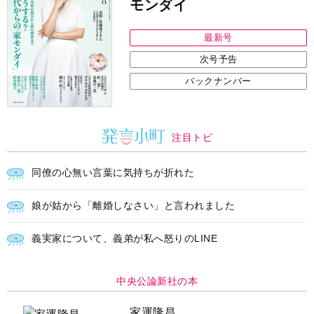
モンダイ
最新号
次号予告
バックナンバー
注目トピ
同僚の心無い言葉に気持ちが折れた
娘が姑から「離婚しなさい」と言われました
義実家について、義弟が私へ怒りのLINE
中央公論新社の本
家運隆昌