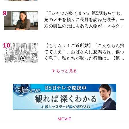
9
『Tシャツが乾くまで』第5話あらすじ。
充のメモを頼りに長野を訪ねた咲子。一
方の樹生の元にもある人物が…＜ネタバ
レあり＞
10
【もうムリ！ご近所姑】「こんなもん捨
ててまえ！」おばさんに怒鳴られ、傷つ
く息子。私たちが取った行動は…【第3
話】
もっと見る
MOVIE