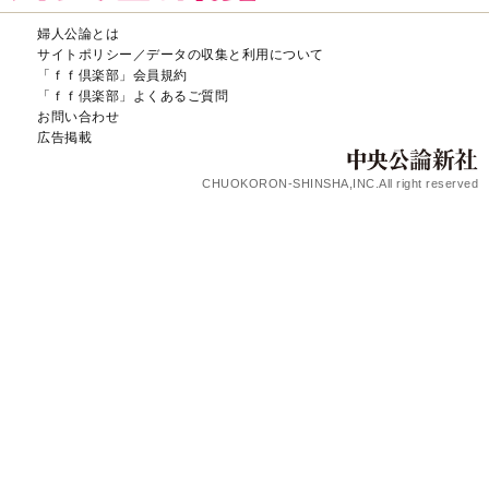
婦人公論とは
サイトポリシー／データの収集と利用について
「ｆｆ倶楽部」会員規約
「ｆｆ倶楽部」よくあるご質問
お問い合わせ
広告掲載
CHUOKORON-SHINSHA,INC.All right reserved