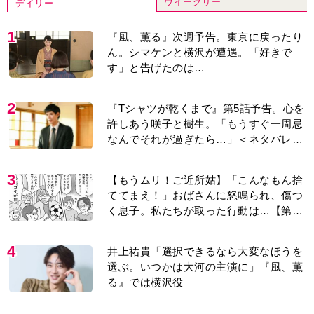
ウイークリー
デイリー
1
『風、薫る』次週予告。東京に戻ったり
ん。シマケンと横沢が遭遇。「好きで
す」と告げたのは…
2
『Tシャツが乾くまで』第5話予告。心を
許しあう咲子と樹生。「もうすぐ一周忌
なんでそれが過ぎたら…」＜ネタバレあ
り＞
3
【もうムリ！ご近所姑】「こんなもん捨
ててまえ！」おばさんに怒鳴られ、傷つ
く息子。私たちが取った行動は…【第3
話】
4
井上祐貴「選択できるなら大変なほうを
選ぶ。いつかは大河の主演に」『風、薫
る』では横沢役