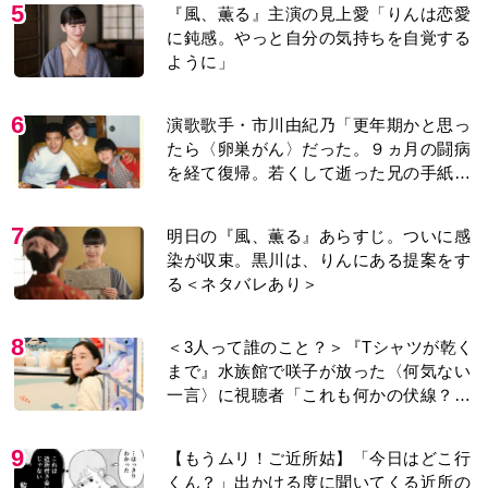
5
『風、薫る』主演の見上愛「りんは恋愛
に鈍感。やっと自分の気持ちを自覚する
ように」
6
演歌歌手・市川由紀乃「更年期かと思っ
たら〈卵巣がん〉だった。９ヵ月の闘病
を経て復帰。若くして逝った兄の手紙を
今も支えに」【2026上半期BEST】
7
明日の『風、薫る』あらすじ。ついに感
染が収束。黒川は、りんにある提案をす
る＜ネタバレあり＞
8
＜3人って誰のこと？＞『Tシャツが乾く
まで』水族館で咲子が放った〈何気ない
一言〉に視聴者「これも何かの伏線？」
「子どもの話だと…」
9
【もうムリ！ご近所姑】「今日はどこ行
くん？」出かける度に聞いてくる近所の