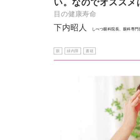
い。なのでオススメ
目の健康寿命
下内昭人
しべつ眼科院長、眼科専門
眼
緑内障
書籍