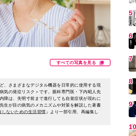
5
6
7
すべての写真を見る
8
ど、さまざまなデジタル機器を日常的に使用する現
病気の発症リスク＞です。眼科専門医・下内昭人先
内障は、失明寸前まで進行しても自覚症状が現れに
9
先生が目の病気のメカニズムや対策を解説した著書
悔しないための生活習慣
』より一部引用、再編集し
1