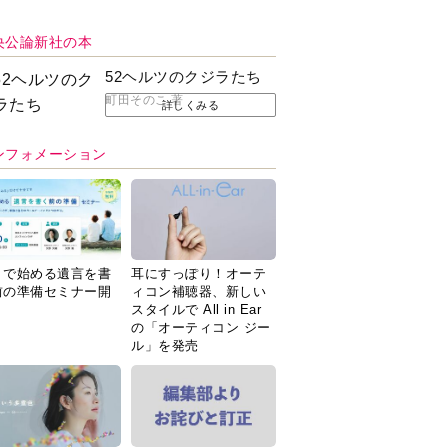
央公論新社の本
52ヘルツのクジラたち
町田そのこ 著
詳しくみる
ンフォメーション
Ｉで始める遺言を書
耳にすっぽり！オーテ
前の準備セミナー開
ィコン補聴器、新しい
スタイルで All in Ear
の「オーティコン ジー
ル」を発売