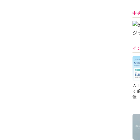
中
イ
Ａ
く
催