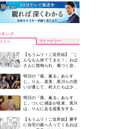
ンキング
ウイークリー
イリー
【もうムリ！ご近所姑】「こ
んなもん捨ててまえ！」おば
さんに怒鳴られ、傷つく息
子。私たちが取った行動は…
明日の『風、薫る』あらす
【第3話】
じ。りん、直美、黒川らの思
いが通じて、村人たちは少し
ずつ理解を示し始める＜ネタ
明日の『風、薫る』あらす
バレあり＞
じ。ついに感染が収束。黒川
は、りんにある提案をする＜
ネタバレあり＞
【もうムリ！ご近所姑】勝手
に自宅の庭へ入ってくるおば