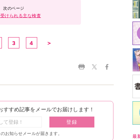
で受けられる主な検査
3
4
＞
最