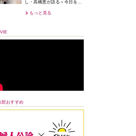
し・高橋恵が語る＜今日を少
反応は…
しだけ気分よく過ごす＞方法
もっと見る
とは…
VIE
集部おすすめ