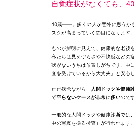
自覚症状がなくても、4
40歳――。多くの人が意外に思うか
スクが高まっていく節目になります
ものが鮮明に見えて、健康的な老後
私たちは見えづらさや不快感などの
状がないうちは放置しがちです。中
査を受けているから大丈夫」と安心
ただ残念ながら、
人間ドックや健康
で至らないケースが非常に多い
ので
一般的な人間ドックや健康診断では
中の写真を撮る検査）が行われます