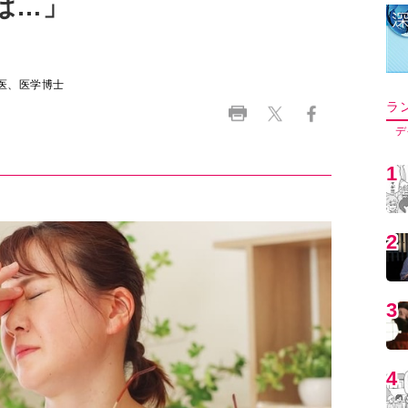
は…」
医、医学博士
ラ
デ
1
2
3
4