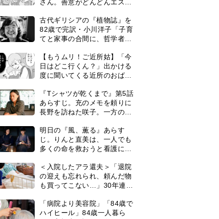
さん。善意がどんどんエスカ
レートして…【第2話】
古代ギリシアの『植物誌』を
82歳で完訳・小川洋子「子育
てと家事の合間に、哲学者テ
オプラストスと向き合った50
【もうムリ！ご近所姑】「今
年」
日はどこ行くん？」出かける
度に聞いてくる近所のおばさ
ん。毎日監視される生活が始
『Tシャツが乾くまで』第5話
まり…【第1話】
あらすじ。充のメモを頼りに
長野を訪ねた咲子。一方の樹
生の元にもある人物が…＜ネ
明日の『風、薫る』あらす
タバレあり＞
じ。りんと直美は、一人でも
多くの命を救おうと看護に奮
闘するが人手が足りず…＜ネ
＜入院したアラ還夫＞「退院
タバレあり＞
の迎えも忘れられ、頼んだ物
も買ってこない…」30年連れ
添った妻の対応に失望。「弱
0
「病院より美容院」「84歳で
った時こそ助け合うのが夫婦
ハイヒール」84歳一人暮ら
では」との訴えに女性たちの