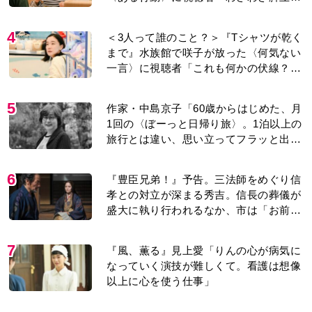
ってまで？」「主題歌と関係あるのか
な」
4
＜3人って誰のこと？＞『Tシャツが乾く
まで』水族館で咲子が放った〈何気ない
一言〉に視聴者「これも何かの伏線？」
「子どもの話だと…」
5
作家・中島京子「60歳からはじめた、月
1回の〈ぼーっと日帰り旅〉。1泊以上の
旅行とは違い、思い立ってフラッと出か
けられるのがいいところ」【2026上半期
BEST】
6
『豊臣兄弟！』予告。三法師をめぐり信
孝との対立が深まる秀吉。信長の葬儀が
盛大に執り行われるなか、市は「お前ら
に勝ち目はない」と告げ…
7
『風、薫る』見上愛「りんの心が病気に
なっていく演技が難しくて。看護は想像
以上に心を使う仕事」