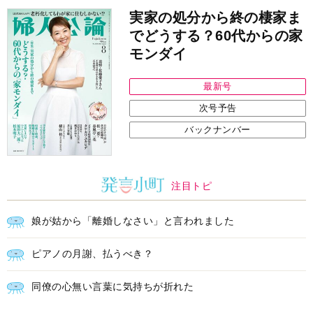
実家の処分から終の棲家ま
でどうする？60代からの家
モンダイ
最新号
次号予告
バックナンバー
注目トピ
娘が姑から「離婚しなさい」と言われました
ピアノの月謝、払うべき？
同僚の心無い言葉に気持ちが折れた