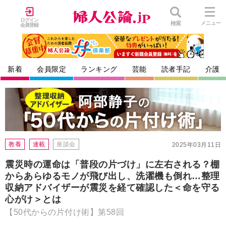
ログイン
検索
メニュー
会員登録
新着
会員限定
ランキング
芸能
読者手記
介護
教養
連載
座談会
2025年03月11日
震災時の運命は「普段の片づけ」に左右される？棚
からあらゆるモノが飛び出し、洗濯機も倒れ…整理
収納アドバイザーが震災を経て確認した＜命を守る
心がけ＞とは
【50代からの片付け術】第58回