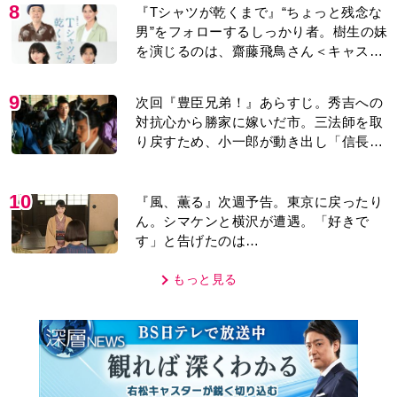
8
『Tシャツが乾くまで』“ちょっと残念な
男”をフォローするしっかり者。樹生の妹
を演じるのは、齋藤飛鳥さん＜キャスト
紹介＞
9
次回『豊臣兄弟！』あらすじ。秀吉への
対抗心から勝家に嫁いだ市。三法師を取
り戻すため、小一郎が動き出し「信長の
葬儀」を仕掛けるが…＜ネタバレあり＞
10
『風、薫る』次週予告。東京に戻ったり
ん。シマケンと横沢が遭遇。「好きで
す」と告げたのは…
もっと見る