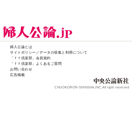
婦人公論とは
サイトポリシー／データの収集と利用について
「ｆｆ倶楽部」会員規約
「ｆｆ倶楽部」よくあるご質問
お問い合わせ
広告掲載
CHUOKORON-SHINSHA,INC.All right reserved