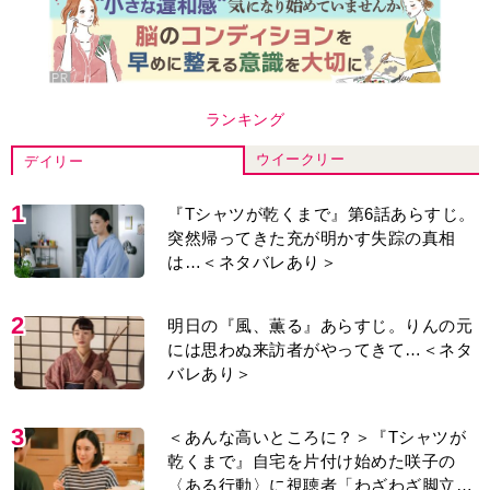
ランキング
ウイークリー
デイリー
1
『Tシャツが乾くまで』第6話あらすじ。
突然帰ってきた充が明かす失踪の真相
は…＜ネタバレあり＞
2
明日の『風、薫る』あらすじ。りんの元
には思わぬ来訪者がやってきて…＜ネタ
バレあり＞
3
＜あんな高いところに？＞『Tシャツが
乾くまで』自宅を片付け始めた咲子の
〈ある行動〉に視聴者「わざわざ脚立買