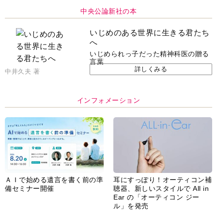
中央公論新社の本
いじめのある世界に生きる君たち
へ
いじめられっ子だった精神科医の贈る
言葉
詳しくみる
中井久夫 著
インフォメーション
ＡＩで始める遺言を書く前の準
耳にすっぽり！オーティコン補
備セミナー開催
聴器、新しいスタイルで All in
Ear の「オーティコン ジー
ル」を発売