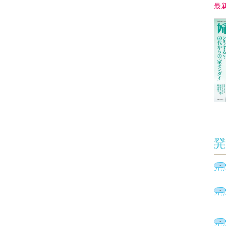
イ
Ａ
く
催
脳
ト
型イ
ヤホ
モ