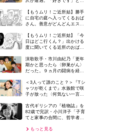
てと家事の合間に、哲学者テ
オプラストスと向き合った50
もっと見る
年」
VIE
集部おすすめ