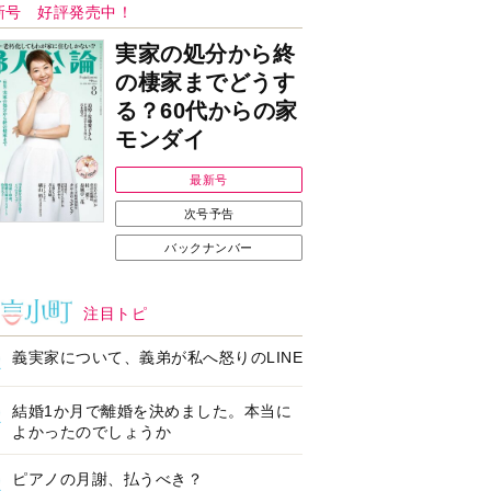
ンフォメーション
Ｉで始める遺言を書
耳にすっぽり！オーテ
前の準備セミナー開
ィコン補聴器、新しい
スタイルで All in Ear
の「オーティコン ジー
ル」を発売
の健康習慣をサポー
【編集部より】広告ペ
するオープンイヤー
ージについてのお詫び
ヤホン「kikippa イ
と訂正
ン HERALBONY
デル」発売