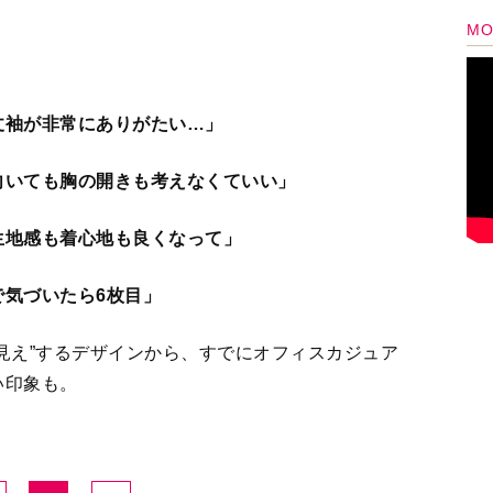
2
3
＞