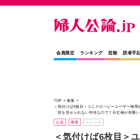
会員限定
ランキング
芸能
読者手
TOP
教養
＜気付けば6枚目＞ユニクロヘビーユーザー御用
「肘を見せられない年頃なので７分丈袖が有難い
お金
教養
トレンド
＜気付けば6枚目＞
ザー御用達が素敵に
「襟の開きが絶妙で