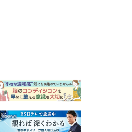
ンキング
ウイークリー
イリー
『Tシャツが乾くまで』第5話
予告。心を許しあう咲子と樹
生。「もうすぐ一周忌なんで
それが過ぎたら…」＜ネタバ
明日の『風、薫る』あらす
レあり＞
じ。ついに感染が収束。黒川
は、りんにある提案をする＜
ネタバレあり＞
【もうムリ！ご近所姑】「こ
んなもん捨ててまえ！」おば
さんに怒鳴られ、傷つく息
子。私たちが取った行動は…
明日の『風、薫る』あらす
【第3話】
じ。りん、直美、黒川らの思