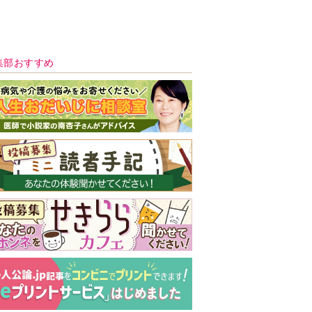
新号 好評発売中！
実家の処分から終
の棲家までどうす
る？60代からの家
モンダイ
最新号
次号予告