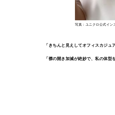
写真：ユニクロ公式イン
「きちんと見えしてオフィスカジュ
「襟の開き加減が絶妙で、私の体型
「肘を見せられない年頃なので７分
「首の周りがちょうどいいので下を
「もはや制服。久々に買い替えたら
「仕事着として、何回も購入。好きで
といった絶賛の声が。特に”きちんと
ルとして長年取り入れてきた方が多