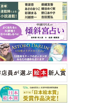
バックナンバー
注目トピ
義実家について、義弟が私へ怒りのLINE
結婚1か月で離婚を決めました。本当に
よかったのでしょうか
ピアノの月謝、払うべき？
央公論新社の本
いじめのある世界に生き
る君たちへ
いじめられっ子だった精神
科医の贈る言葉
詳しくみる
久夫 著