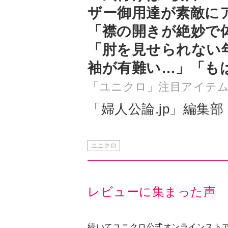
「肘を見せられない
袖が有難い…」「も
「ユニクロ」注目アイテ
「婦人公論.jp」編集部
ユニクロ
レビューに集まった声
続いてユニクロ公式オンラインスト
と…