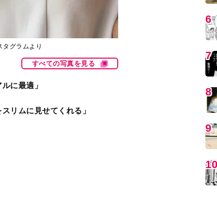
スタグラムより
すべての写真を見る
アルに最適」
MO
をスリムに見せてくれる」
丈袖が非常にありがたい…」
向いても胸の開きも考えなくていい」
生地感も着心地も良くなって」
編
気づいたら6枚目」
見え”するデザインから、すでにオフィスカジュア
い印象も。