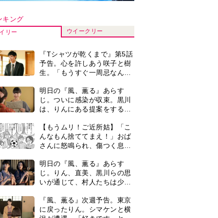
いが通じて、村人たちは少し
ずつ理解を示し始める＜ネタ
『風、薫る』次週予告。東京
バレあり＞
に戻ったりん。シマケンと横
沢が遭遇。「好きです」と告
げたのは…
【もうムリ！ご近所姑】勝手
に自宅の庭へ入ってくるおば
さん。善意がどんどんエスカ
レートして…【第2話】
【もうムリ！ご近所姑】「今
日はどこ行くん？」出かける
度に聞いてくる近所のおばさ
ん。毎日監視される生活が始
演歌歌手・市川由紀乃「更年
まり…【第1話】
期かと思ったら〈卵巣がん〉
だった。９ヵ月の闘病を経て
復帰。若くして逝った兄の手
＜3人って誰のこと？＞『Tシ
紙を今も支えに」【2026上半
ャツが乾くまで』水族館で咲
期BEST】
子が放った〈何気ない一言〉
に視聴者「これも何かの伏
0
古代ギリシアの『植物誌』を
線？」「子どもの話だと…」
82歳で完訳・小川洋子「子育