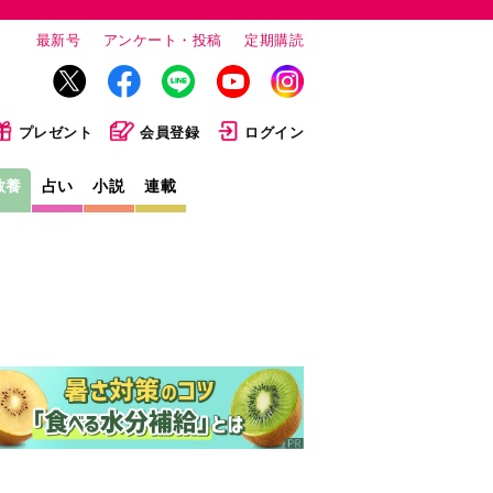
最新号
アンケート・投稿
定期購読
プレゼント
会員登録
ログイン
教養
占い
小説
連載