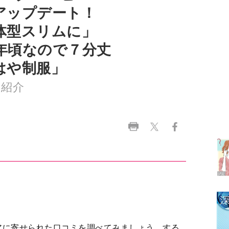
年頃なので７分丈
はや制服」
ム紹介
ラ
デ
1
2
3
アに寄せられた口コミを調べてみましょう。する
4