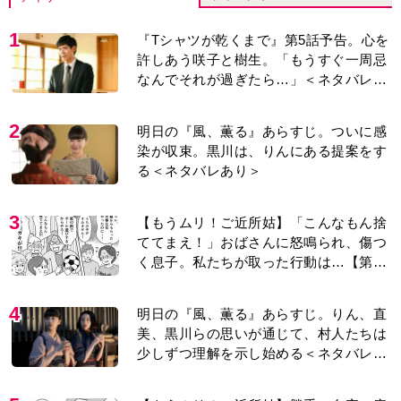
1
『Tシャツが乾くまで』第5話予告。心を
許しあう咲子と樹生。「もうすぐ一周忌
なんでそれが過ぎたら…」＜ネタバレあ
り＞
2
明日の『風、薫る』あらすじ。ついに感
染が収束。黒川は、りんにある提案をす
る＜ネタバレあり＞
3
【もうムリ！ご近所姑】「こんなもん捨
ててまえ！」おばさんに怒鳴られ、傷つ
く息子。私たちが取った行動は…【第3
話】
4
明日の『風、薫る』あらすじ。りん、直
美、黒川らの思いが通じて、村人たちは
少しずつ理解を示し始める＜ネタバレあ
り＞