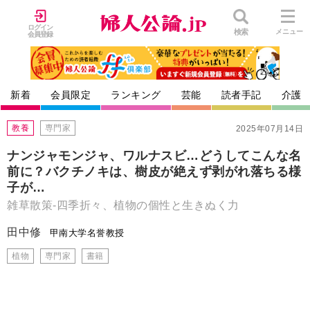
ログイン
検索
メニュー
会員登録
新着
会員限定
ランキング
芸能
読者手記
介護
教養
専門家
2025年07月14日
ナンジャモンジャ、ワルナスビ…どうしてこんな名
前に？バクチノキは、樹皮が絶えず剥がれ落ちる様
子が…
雑草散策-四季折々、植物の個性と生きぬく力
田中修
甲南大学名誉教授
植物
専門家
書籍