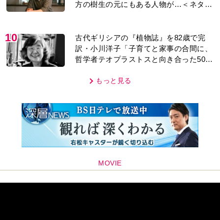
方の樹生の元にもある人物が…＜ネタバ
レあり＞
10
古代ギリシアの『植物誌』を82歳で完
訳・小川洋子「子育てと家事の合間に、
哲学者テオプラストスと向き合った50
年」
もっと見る
MOVIE