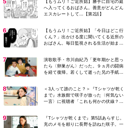
5
【もうムリ！ご近所姑】勝手に自宅の庭
へ入ってくるおばさん。善意がどんどん
エスカレートして…【第2話】
6
【もうムリ！ご近所姑】「今日はどこ行
くん？」出かける度に聞いてくる近所の
おばさん。毎日監視される生活が始ま
り…【第1話】
7
演歌歌手・市川由紀乃「更年期かと思っ
たら〈卵巣がん〉だった。９ヵ月の闘病
を経て復帰。若くして逝った兄の手紙を
今も支えに」【2026上半期BEST】
8
＜3人って誰のこと？＞『Tシャツが乾く
まで』水族館で咲子が放った〈何気ない
一言〉に視聴者「これも何かの伏線？」
「子どもの話だと…」
9
『Tシャツが乾くまで』第5話あらすじ。
充のメモを頼りに長野を訪ねた咲子。一