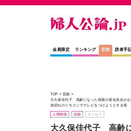
会員限定
ランキング
芸能
読者手
TOP
芸能
大久保佳代子 高齢になった両親の老化具合がお
池切れのリモコンでテレビをつけようとする母
人間関係
芸能
エッセイ
大久保佳代子 高齢
具合がおもしろおか
ゲッティで口綱引き