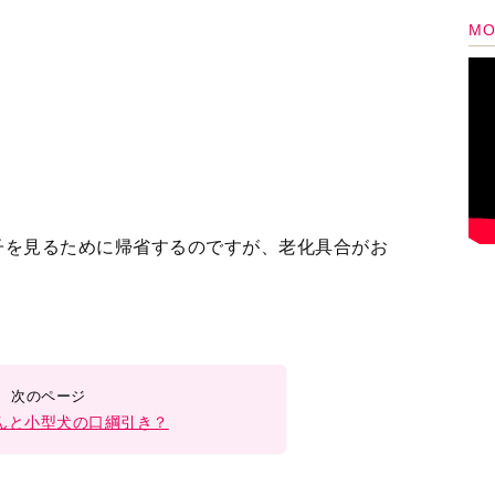
んと小型犬の口綱引き？
2
3
＞