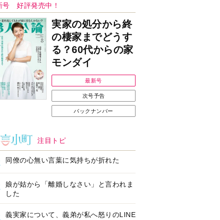
ンフォメーション
Ｉで始める遺言を書
耳にすっぽり！オーテ
前の準備セミナー開
ィコン補聴器、新しい
スタイルで All in Ear
の「オーティコン ジー
ル」を発売
の健康習慣をサポー
【編集部より】広告ペ
するオープンイヤー
ージについてのお詫び
ヤホン「kikippa イ
と訂正
ン HERALBONY
デル」発売