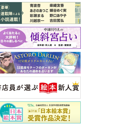
バックナンバー
注目トピ
同僚の心無い言葉に気持ちが折れた
娘が姑から「離婚しなさい」と言われま
した
義実家について、義弟が私へ怒りのLINE
央公論新社の本
いじめのある世界に生き
る君たちへ
いじめられっ子だった精神
科医の贈る言葉
詳しくみる
久夫 著