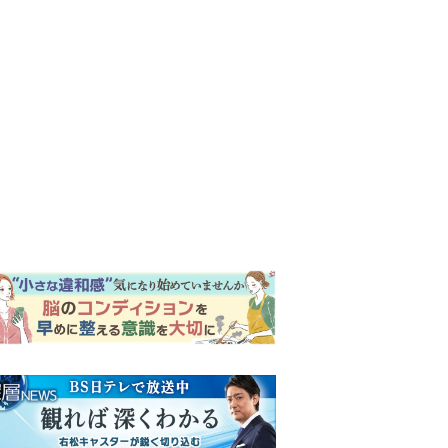
ンキング
ウイークリー
イリー
『風、薫る』次週予告。東京
に戻ったりん。シマケンと横
沢が遭遇。「好きです」と告
げたのは…
『Tシャツが乾くまで』“ちょ
っと残念な男”をフォローする
しっかり者。樹生の妹を演じ
るのは、齋藤飛鳥さん＜キャ
『風、薫る』主演の見上愛
スト紹介＞
「りんは恋愛に鈍感。やっと
自分の気持ちを自覚するよう
に」
来週の『風、薫る』あらす
じ。派出看護を軌道に乗せよ