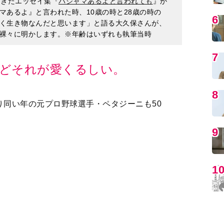
どそれが愛くるしい。
MO
り同い年の元プロ野球選手・ペタジーニも50
子を見るために帰省するのですが、老化具合がお
編