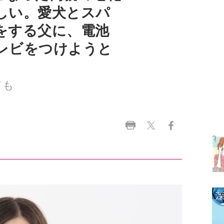
レビをつけようと
ても
ラ
デ
1
2
3
4