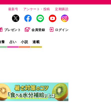
最新号
アンケート・投稿
定期購読
プレゼント
会員登録
ログイン
教養
占い
小説
連載