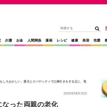
記
介護
お金
人間関係
漫画
レシピ
健康
美容
性愛
もしろおかしい。愛犬とスパゲッティで口綱引きをする父に、電
2025年08月15日
になった両親の老化
しい。愛犬とスパ
をする父に、電池