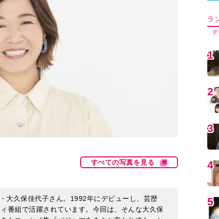
5
6
7
すべての写真を見る
8
・大久保佳代子さん。1992年にデビューし、芸歴
9
ティ番組で活躍されています。今回は、そんな大久保
てきたエッセイ集『
パジャマあるよと言われても
』か
マあるよ』と言われた時、10歳の時と28歳の時の
く生き物なんだと思います」と語る大久保さんが、
1
裸々に明かします。※年齢はいずれも執筆当時