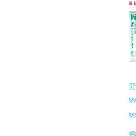
イ
Ａ
く
催
脳
ト
型イ
ヤホ
モ