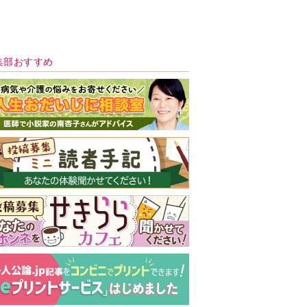
新号 好評発売中！
実家の処分から終
の棲家までどうす
る？60代からの家
モンダイ
最新号
次号予告