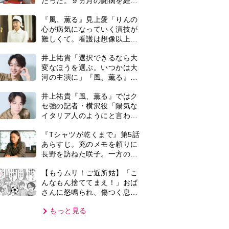
さんに怒鳴られ、傷つく息
子。私たちが取った行動は…
もっと見る
【第3話】
VIE
集部おすすめ