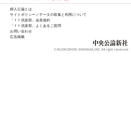
婦人公論とは
サイトポリシー／データの収集と利用について
「ｆｆ倶楽部」会員規約
「ｆｆ倶楽部」よくあるご質問
お問い合わせ
広告掲載
CHUOKORON-SHINSHA,INC.All right reserved