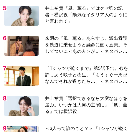
5
井上祐貴『風、薫る』ではクセ強の記
者・横沢役「陽気なイタリア人のように
と言われて」
6
来週の『風、薫る』あらすじ。派出看護
を軌道に乗せようと懸命に働く直美。そ
してついに＜あの人＞が…＜ネタバレあ
り＞
7
『Tシャツが乾くまで』第5話予告。心を
許しあう咲子と樹生。「もうすぐ一周忌
なんでそれが過ぎたら…」＜ネタバレあ
り＞
8
井上祐貴「選択できるなら大変なほうを
選ぶ。いつかは大河の主演に」『風、薫
る』では横沢役
9
＜3人って誰のこと？＞『Tシャツが乾く