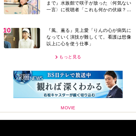
まで』水族館で咲子が放った〈何気ない
一言〉に視聴者「これも何かの伏線？」
「子どもの話だと…」
10
『風、薫る』見上愛「りんの心が病気に
なっていく演技が難しくて。看護は想像
以上に心を使う仕事」
もっと見る
MOVIE