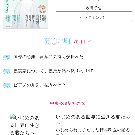
次号予告
バックナンバー
注目トピ
同僚の心無い言葉に気持ちが折れた
義実家について、義弟が私へ怒りのLINE
ピアノの月謝、払うべき？
中央公論新社の本
いじめのある世界に生きる君たち
へ
いじめられっ子だった精神科医の贈る
言葉