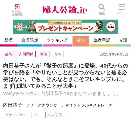
ログイン
検索
メニュー
会員登録
新着
会員限定
ランキング
芸能
読者手記
介護
芸能
人間関係
教養
寄稿
2025年09月05日
内田恭子さんが『徹子の部屋』に登場。40代からの
学びを語る「やりたいことが見つからないと焦る必
要はない。でも、そんなときこそフレキシブルに、
まずは動いてみることが大事」
Voicyチャンネル『内田恭子のゆるんでいきましょう』
内田恭子
フリーアナウンサー、マインドフルネストレーナー
アナウンサー
人生
友人関係