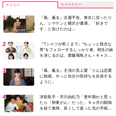
ウイークリー
デイリー
1
『風、薫る』次週予告。東京に戻ったり
ん。シマケンと横沢が遭遇。「好きで
す」と告げたのは…
2
『Tシャツが乾くまで』“ちょっと残念な
男”をフォローするしっかり者。樹生の妹
を演じるのは、齋藤飛鳥さん＜キャスト
紹介＞
3
『風、薫る』主演の見上愛「りんは恋愛
に鈍感。やっと自分の気持ちを自覚する
ように」
4
演歌歌手・市川由紀乃「更年期かと思っ
たら〈卵巣がん〉だった。９ヵ月の闘病
を経て復帰。若くして逝った兄の手紙を
今も支えに」【2026上半期BEST】