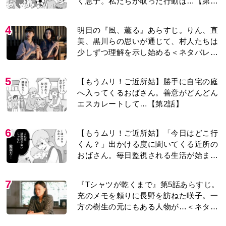
く息子。私たちが取った行動は…【第3
話】
4
明日の『風、薫る』あらすじ。りん、直
美、黒川らの思いが通じて、村人たちは
少しずつ理解を示し始める＜ネタバレあ
り＞
5
【もうムリ！ご近所姑】勝手に自宅の庭
へ入ってくるおばさん。善意がどんどん
エスカレートして…【第2話】
6
【もうムリ！ご近所姑】「今日はどこ行
くん？」出かける度に聞いてくる近所の
おばさん。毎日監視される生活が始ま
り…【第1話】
7
『Tシャツが乾くまで』第5話あらすじ。
充のメモを頼りに長野を訪ねた咲子。一
方の樹生の元にもある人物が…＜ネタバ
レあり＞