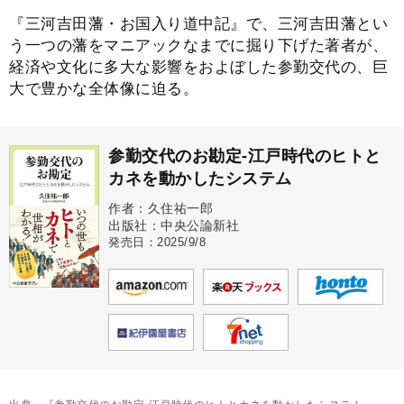
『三河吉田藩・お国入り道中記』で、三河吉田藩とい
う一つの藩をマニアックなまでに掘り下げた著者が、
経済や文化に多大な影響をおよぼした参勤交代の、巨
大で豊かな全体像に迫る。
参勤交代のお勘定-江戸時代のヒトと
カネを動かしたシステム
作者：久住祐一郎
出版社：中央公論新社
発売日：2025/9/8