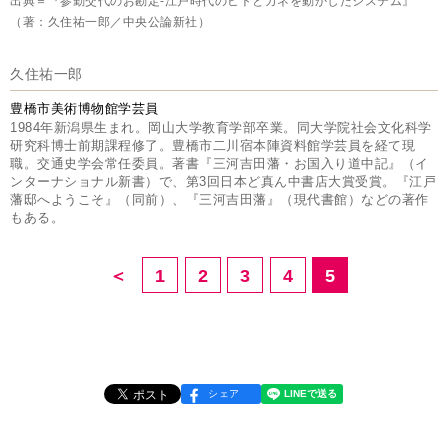
出典＝『参勤交代のお勘定-江戸時代のヒトとカネを動かしたシステム』
（著：久住祐一郎／中央公論新社）
久住祐一郎
豊橋市美術博物館学芸員
1984年新潟県生まれ。岡山大学教育学部卒業。同大学院社会文化科学
研究科博士前期課程修了。豊橋市二川宿本陣資料館学芸員を経て現
職。交通史学会常任委員。著書『三河吉田藩・お国入り道中記』（イ
ンターナショナル新書）で、第3回日本ど真ん中書店大賞受賞。『江戸
藩邸へようこそ』（同前）、『三河吉田藩』（現代書館）などの著作
もある。
＜
1
2
3
4
5
シェア