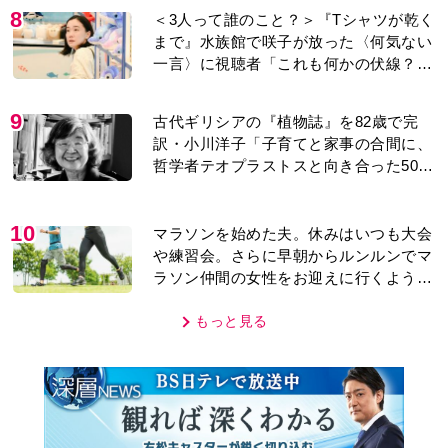
8
＜3人って誰のこと？＞『Tシャツが乾く
まで』水族館で咲子が放った〈何気ない
一言〉に視聴者「これも何かの伏線？」
「子どもの話だと…」
9
古代ギリシアの『植物誌』を82歳で完
訳・小川洋子「子育てと家事の合間に、
哲学者テオプラストスと向き合った50
年」
10
マラソンを始めた夫。休みはいつも大会
や練習会。さらに早朝からルンルンでマ
ラソン仲間の女性をお迎えに行くように
なり…
もっと見る