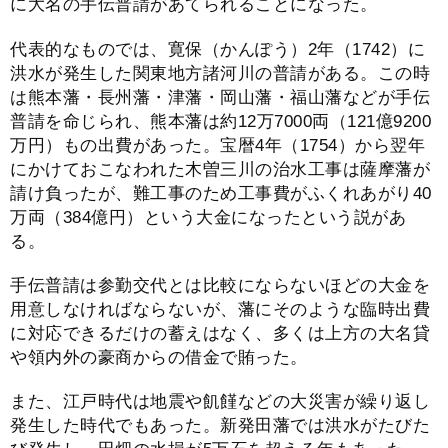
に大名の手伝普請があてられることになった。
代表的なものでは、寛保（かんぽう）2年（1742）に
洪水が発生した関東地方諸河川の普請がある。この時
は熊本藩・長州藩・津藩・岡山藩・福山藩などが手伝
普請を命じられ、熊本藩は約12万7000両（121億9200
万円）もの出費があった。宝暦4年（1754）から翌年
にかけておこなわれた木曽三川の治水工事は薩摩藩が
請け負ったが、難工事のため工事費がふくれあがり40
万両（384億円）という大金になったという説があ
る。
手伝普請は参勤交代とは比較にならないほどの大金を
用意しなければならないが、藩にそのような臨時出費
に対応できるだけの蓄えはなく、多くは上方の大名貸
や領内外の豪商からの借金で賄った。
また、江戸時代は地震や飢饉などの大災害が繰り返し
発生した時代でもあった。新発田藩では洪水がたびた