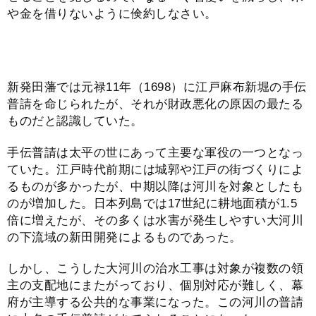
や金を借りないように倹約しなさい。
新発田藩では元禄11年（1698）に江戸麻布新堀の手伝
普請を命じられたが、それが財政悪化の原因の最たる
ものだと認識していた。
手伝普請は太平の世にあって主要な軍役の一つとなっ
ていた。江戸時代前期には城郭や江戸の街づくりによ
るものが多かったが、中期以降は河川を対象としたも
のが増加した。日本列島では17世紀に耕地面積が1.5
倍に増えたが、その多くは水害が発生しやすい大河川
の下流域の新田開発によるものであった。
しかし、こうした大河川の治水工事は対象が複数の領
主の支配地にまたがっており、個別対応が難しく、幕
府が主導する公共的な事業になった。この河川の普請