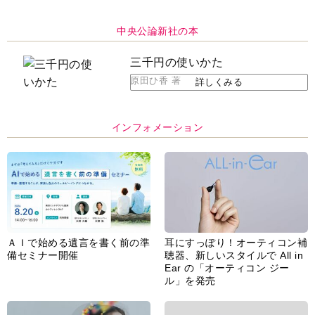
中央公論新社の本
三千円の使いかた
原田ひ香 著
詳しくみる
インフォメーション
ＡＩで始める遺言を書く前の準
耳にすっぽり！オーティコン補
備セミナー開催
聴器、新しいスタイルで All in
Ear の「オーティコン ジー
ル」を発売