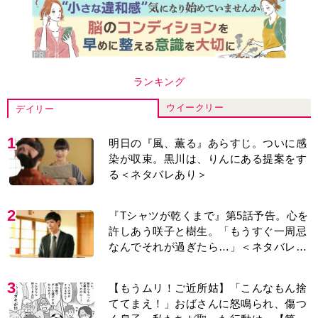
ランキング
ウイークリー
デイリー
1
明日の『風、薫る』あらすじ。ついに感
染が収束。黒川は、りんにある提案をす
る＜ネタバレあり＞
2
『Tシャツが乾くまで』第5話予告。心を
許しあう咲子と樹生。「もうすぐ一周忌
なんでそれが過ぎたら…」＜ネタバレあ
り＞
3
【もうムリ！ご近所姑】「こんなもん捨
ててまえ！」おばさんに怒鳴られ、傷つ