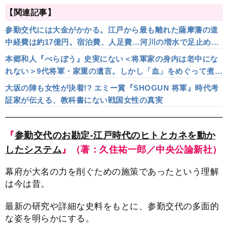
【関連記事】
参勤交代には大金がかかる。江戸から最も離れた薩摩藩の道
中経費は約17億円。宿泊費、人足費…河川の増水で足止めさ
れると滞在費がかさむ要因に
本郷和人『べらぼう』史実にない＜将軍家の身内は老中にな
れない＞9代将軍・家重の遺言。しかし「血」をめぐって煮え
湯を飲まされた家重の経歴を考えると…
大坂の陣も女性が決着!? エミー賞『SHOGUN 将軍』時代考
証家が伝える、教科書にない戦国女性の真実
『
参勤交代のお勘定-江戸時代のヒトとカネを動か
したシステム
』（著：久住祐一郎／中央公論新社）
幕府が大名の力を削ぐための施策であったという理解
は今は昔。
最新の研究や詳細な史料をもとに、参勤交代の多面的
な姿を明らかにする。