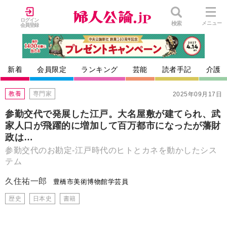
ログイン
検索
メニュー
会員登録
新着
会員限定
ランキング
芸能
読者手記
介護
教養
専門家
2025年09月17日
参勤交代で発展した江戸。大名屋敷が建てられ、武
家人口が飛躍的に増加して百万都市になったが藩財
政は…
参勤交代のお勘定-江戸時代のヒトとカネを動かしたシス
テム
久住祐一郎
豊橋市美術博物館学芸員
歴史
日本史
書籍