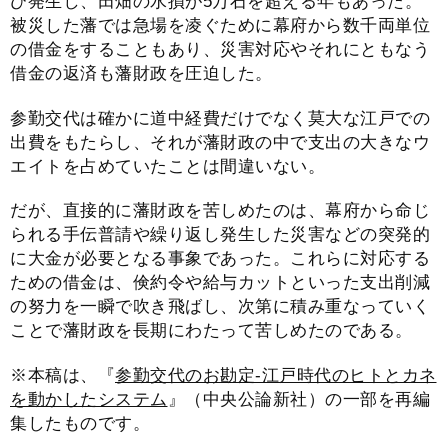
び発生し、田畑の水損が5万石を超える年もあった。
被災した藩では急場を凌ぐために幕府から数千両単位
の借金をすることもあり、災害対応やそれにともなう
借金の返済も藩財政を圧迫した。
参勤交代は確かに道中経費だけでなく莫大な江戸での
出費をもたらし、それが藩財政の中で支出の大きなウ
エイトを占めていたことは間違いない。
だが、直接的に藩財政を苦しめたのは、幕府から命じ
られる手伝普請や繰り返し発生した災害などの突発的
に大金が必要となる事象であった。これらに対応する
ための借金は、倹約令や給与カットといった支出削減
の努力を一瞬で吹き飛ばし、次第に積み重なっていく
ことで藩財政を長期にわたって苦しめたのである。
※本稿は、『
参勤交代のお勘定-江戸時代のヒトとカネ
を動かしたシステム
』（中央公論新社）の一部を再編
集したものです。