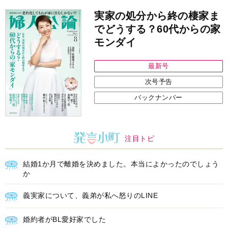
実家の処分から終の棲家ま
でどうする？60代からの家
モンダイ
最新号
次号予告
バックナンバー
注目トピ
結婚1か月で離婚を決めました。本当によかったのでしょう
か
義実家について、義弟が私へ怒りのLINE
婚約者がBL愛好家でした