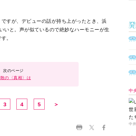
うですが、デビューの話が持ち上がったとき、浜
がいいと。声が似ているので絶妙なハーモニーが生
です。
解散の〈真相〉は
中
3
4
5
＞
中井