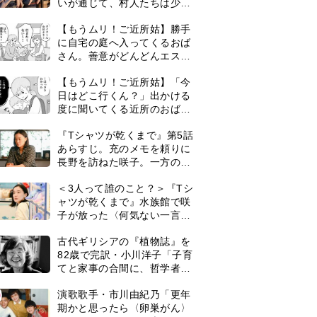
いが通じて、村人たちは少し
ずつ理解を示し始める＜ネタ
【もうムリ！ご近所姑】勝手
バレあり＞
に自宅の庭へ入ってくるおば
さん。善意がどんどんエスカ
レートして…【第2話】
【もうムリ！ご近所姑】「今
日はどこ行くん？」出かける
度に聞いてくる近所のおばさ
ん。毎日監視される生活が始
『Tシャツが乾くまで』第5話
まり…【第1話】
あらすじ。充のメモを頼りに
長野を訪ねた咲子。一方の樹
生の元にもある人物が…＜ネ
＜3人って誰のこと？＞『Tシ
タバレあり＞
ャツが乾くまで』水族館で咲
子が放った〈何気ない一言〉
に視聴者「これも何かの伏
古代ギリシアの『植物誌』を
線？」「子どもの話だと…」
82歳で完訳・小川洋子「子育
てと家事の合間に、哲学者テ
オプラストスと向き合った50
0
演歌歌手・市川由紀乃「更年
年」
期かと思ったら〈卵巣がん〉