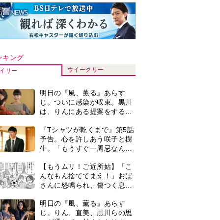
ンキング
ウイークリー
イリー
明日の『風、薫る』あらす
じ。ついに感染が収束。黒川
は、りんにある提案をする＜
ネタバレあり＞
『Tシャツが乾くまで』第5話
予告。心を許しあう咲子と樹
生。「もうすぐ一周忌なんで
それが過ぎたら…」＜ネタバ
【もうムリ！ご近所姑】「こ
レあり＞
んなもん捨ててまえ！」おば
さんに怒鳴られ、傷つく息
子。私たちが取った行動は…
明日の『風、薫る』あらす
【第3話】
じ。りん、直美、黒川らの思