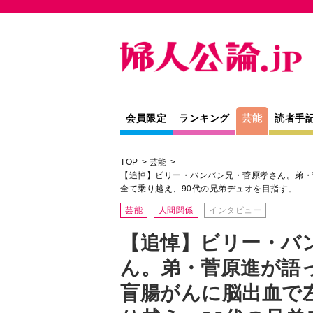
会員限定
ランキング
芸能
読者手
TOP
芸能
【追悼】ビリー・バンバン兄・菅原孝さん。弟・菅
全て乗り越え、90代の兄弟デュオを目指す」
芸能
人間関係
インタビュー
【追悼】ビリー・バ
ん。弟・菅原進が語っ
盲腸がんに脳出血で