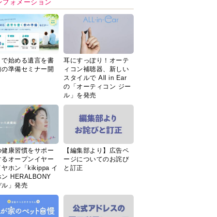
ンフォメーション
Ｉで始める遺言を書
耳にすっぽり！オーテ
前の準備セミナー開
ィコン補聴器、新しい
スタイルで All in Ear
の「オーティコン ジー
ル」を発売
の健康習慣をサポー
【編集部より】広告ペ
するオープンイヤー
ージについてのお詫び
ヤホン「kikippa イ
と訂正
ン HERALBONY
デル」発売