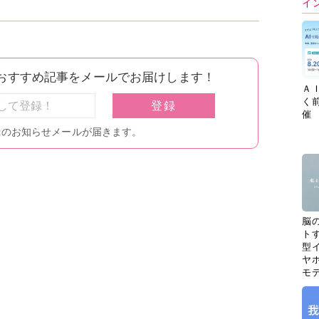
イ
Ａ
く
催
脳
ト
型イ
ヤホ
モ