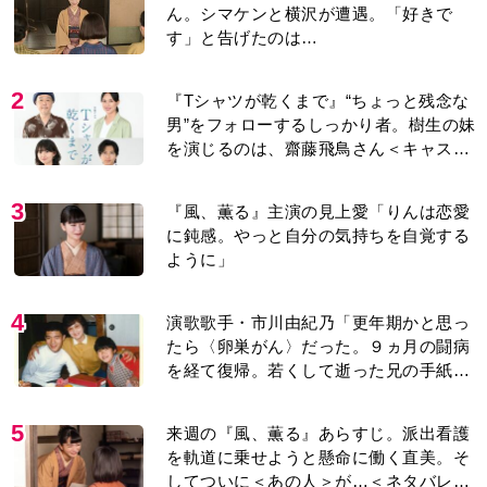
ん。シマケンと横沢が遭遇。「好きで
す」と告げたのは…
2
『Tシャツが乾くまで』“ちょっと残念な
男”をフォローするしっかり者。樹生の妹
を演じるのは、齋藤飛鳥さん＜キャスト
紹介＞
3
『風、薫る』主演の見上愛「りんは恋愛
に鈍感。やっと自分の気持ちを自覚する
ように」
4
演歌歌手・市川由紀乃「更年期かと思っ
たら〈卵巣がん〉だった。９ヵ月の闘病
を経て復帰。若くして逝った兄の手紙を
今も支えに」【2026上半期BEST】
5
来週の『風、薫る』あらすじ。派出看護
を軌道に乗せようと懸命に働く直美。そ
してついに＜あの人＞が…＜ネタバレあ