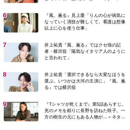
り＞
6
『風、薫る』見上愛「りんの心が病気に
なっていく演技が難しくて。看護は想像
以上に心を使う仕事」
7
井上祐貴『風、薫る』ではクセ強の記
者・横沢役「陽気なイタリア人のように
と言われて」
8
井上祐貴「選択できるなら大変なほうを
選ぶ。いつかは大河の主演に」『風、薫
る』では横沢役
9
『Tシャツが乾くまで』第5話あらすじ。
充のメモを頼りに長野を訪ねた咲子。一
方の樹生の元にもある人物が…＜ネタバ
レあり＞