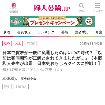
ログイン
検索
メニュー
会員登録
新着
会員限定
ランキング
芸能
読者手記
介護
教養
お金
専門家
2025年11月02日
日本で貨幣が一般に流通したのはいつの時代？「以
前は和同開珎が正解とされてきましたが…」【本郷
和人先生が出題 日本史おもしろクイズに挑戦！】
知れば知るほど楽しい日本史（２）
本郷和人
歴史研究者
歴史
本郷和人