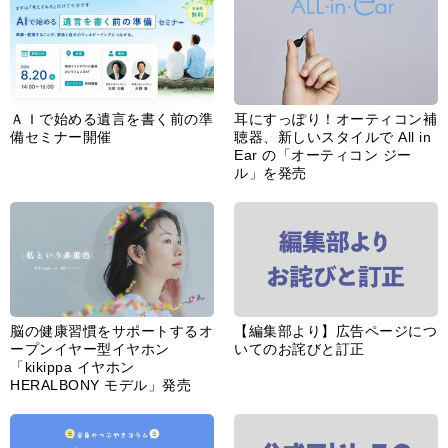
ＡＩで始める遺言を書く前の準
耳にすっぽり！オーティコン補
備セミナー開催
聴器、新しいスタイルで All in
Ear の「オーティコン ジー
ル」を発売
脳の健康習慣をサポートするオ
【編集部より】広告ページにつ
ープンイヤー型イヤホン
いてのお詫びと訂正
「kikippa イヤホン
HERALBONY モデル」発売