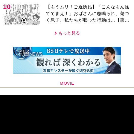
10
【もうムリ！ご近所姑】「こんなもん捨
ててまえ！」おばさんに怒鳴られ、傷つ
く息子。私たちが取った行動は…【第3
話】
もっと見る
MOVIE