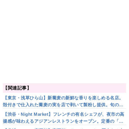
【関連記事】
【東京・浅草ひら山】新蕎麦の新鮮な香りを楽しめる名店。
殻付きで仕入れた蕎麦の実を店で剥いて製粉し提供。旬の素
材を取り入れた、銀座の名割烹仕込みの一品料理も
【渋谷・Night Market】フレンチの有名シェフが、夜市の高
揚感が味わえるアジアンレストランをオープン。定番の「ク
ラシック節のフォー」は内藤シェフ渾身の逸品