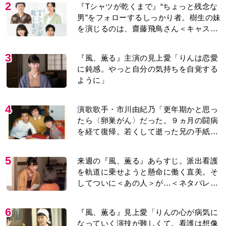
2
『Tシャツが乾くまで』“ちょっと残念な
男”をフォローするしっかり者。樹生の妹
を演じるのは、齋藤飛鳥さん＜キャスト
紹介＞
3
『風、薫る』主演の見上愛「りんは恋愛
に鈍感。やっと自分の気持ちを自覚する
ように」
4
演歌歌手・市川由紀乃「更年期かと思っ
たら〈卵巣がん〉だった。９ヵ月の闘病
を経て復帰。若くして逝った兄の手紙を
今も支えに」【2026上半期BEST】
5
来週の『風、薫る』あらすじ。派出看護
を軌道に乗せようと懸命に働く直美。そ
してついに＜あの人＞が…＜ネタバレあ
り＞
6
『風、薫る』見上愛「りんの心が病気に
なっていく演技が難しくて。看護は想像