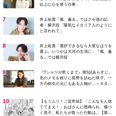
以上に心を使う仕事」
7
井上祐貴『風、薫る』ではクセ強の記
者・横沢役「陽気なイタリア人のように
と言われて」
8
井上祐貴「選択できるなら大変なほうを
選ぶ。いつかは大河の主演に」『風、薫
る』では横沢役
9
『Tシャツが乾くまで』第5話あらすじ。
充のメモを頼りに長野を訪ねた咲子。一
方の樹生の元にもある人物が…＜ネタバ
レあり＞
10
【もうムリ！ご近所姑】「こんなもん捨
ててまえ！」おばさんに怒鳴られ、傷つ
く息子。私たちが取った行動は…【第3