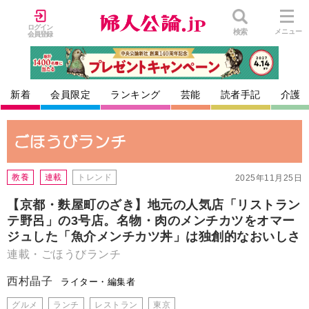
ログイン
検索
メニュー
会員登録
新着
会員限定
ランキング
芸能
読者手記
介護
教養
連載
トレンド
2025年11月25日
【京都・麩屋町のざき】地元の人気店「リストラン
テ野呂」の3号店。名物・肉のメンチカツをオマー
ジュした「魚介メンチカツ丼」は独創的なおいしさ
連載・ごほうびランチ
西村晶子
ライター・編集者
グルメ
ランチ
レストラン
東京