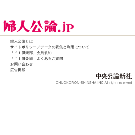
婦人公論とは
サイトポリシー／データの収集と利用について
「ｆｆ倶楽部」会員規約
「ｆｆ倶楽部」よくあるご質問
お問い合わせ
広告掲載
CHUOKORON-SHINSHA,INC.All right reserved