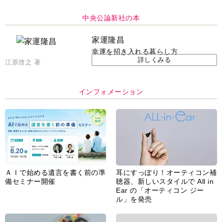
中央公論新社の本
家運隆昌
幸運を招き入れる暮らし方
詳しくみる
江原啓之 著
インフォメーション
ＡＩで始める遺言を書く前の準
耳にすっぽり！オーティコン補
備セミナー開催
聴器、新しいスタイルで All in
Ear の「オーティコン ジー
ル」を発売