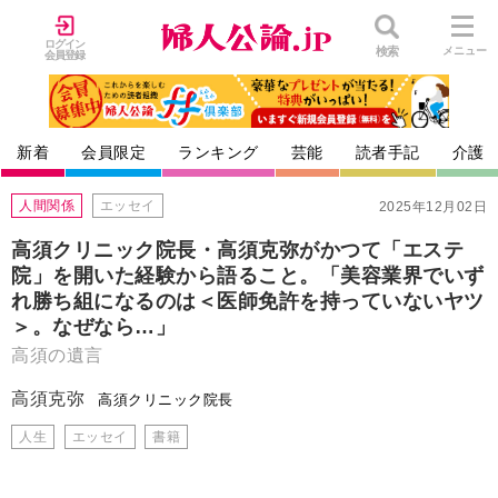
ログイン
検索
メニュー
会員登録
新着
会員限定
ランキング
芸能
読者手記
介護
人間関係
エッセイ
2025年12月02日
高須クリニック院長・高須克弥がかつて「エステ
院」を開いた経験から語ること。「美容業界でいず
れ勝ち組になるのは＜医師免許を持っていないヤツ
＞。なぜなら…」
高須の遺言
高須克弥
高須クリニック院長
人生
エッセイ
書籍