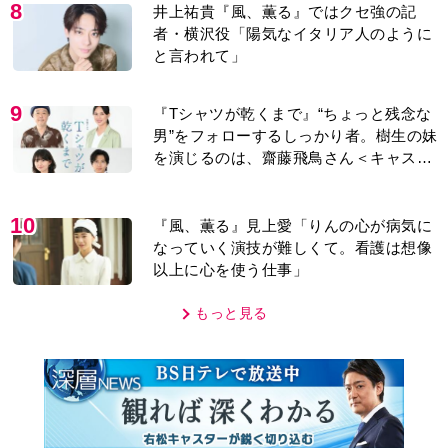
8
井上祐貴『風、薫る』ではクセ強の記
者・横沢役「陽気なイタリア人のように
と言われて」
9
『Tシャツが乾くまで』“ちょっと残念な
男”をフォローするしっかり者。樹生の妹
を演じるのは、齋藤飛鳥さん＜キャスト
紹介＞
10
『風、薫る』見上愛「りんの心が病気に
なっていく演技が難しくて。看護は想像
以上に心を使う仕事」
もっと見る