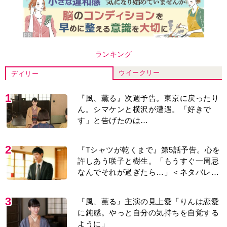
ランキング
ウイークリー
デイリー
1
『風、薫る』次週予告。東京に戻ったり
ん。シマケンと横沢が遭遇。「好きで
す」と告げたのは…
2
『Tシャツが乾くまで』第5話予告。心を
許しあう咲子と樹生。「もうすぐ一周忌
なんでそれが過ぎたら…」＜ネタバレあ
り＞
3
『風、薫る』主演の見上愛「りんは恋愛
に鈍感。やっと自分の気持ちを自覚する
ように」