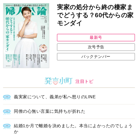
実家の処分から終の棲家ま
でどうする？60代からの家
モンダイ
最新号
次号予告
バックナンバー
注目トピ
義実家について、義弟が私へ怒りのLINE
同僚の心無い言葉に気持ちが折れた
結婚1か月で離婚を決めました。本当によかったのでしょう
か