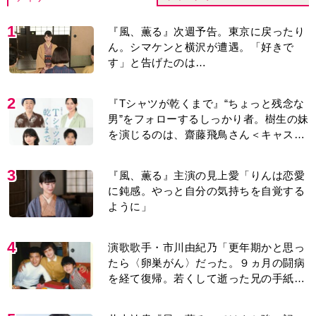
1
『風、薫る』次週予告。東京に戻ったり
ん。シマケンと横沢が遭遇。「好きで
す」と告げたのは…
2
『Tシャツが乾くまで』“ちょっと残念な
男”をフォローするしっかり者。樹生の妹
を演じるのは、齋藤飛鳥さん＜キャスト
紹介＞
3
『風、薫る』主演の見上愛「りんは恋愛
に鈍感。やっと自分の気持ちを自覚する
ように」
4
演歌歌手・市川由紀乃「更年期かと思っ
たら〈卵巣がん〉だった。９ヵ月の闘病
を経て復帰。若くして逝った兄の手紙を
今も支えに」【2026上半期BEST】