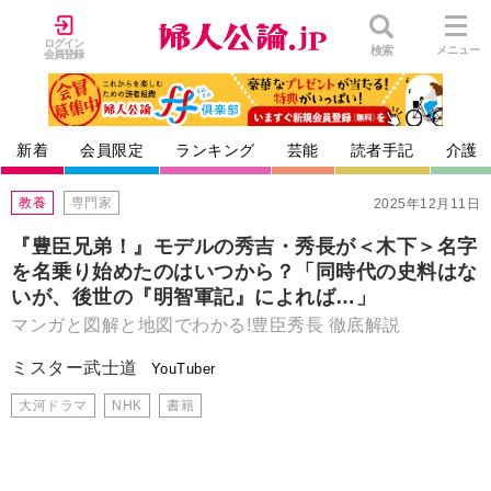
ログイン
検索
メニュー
会員登録
新着
会員限定
ランキング
芸能
読者手記
介護
教養
専門家
2025年12月11日
『豊臣兄弟！』モデルの秀吉・秀長が＜木下＞名字
を名乗り始めたのはいつから？「同時代の史料はな
いが、後世の『明智軍記』によれば…」
マンガと図解と地図でわかる!豊臣秀長 徹底解説
ミスター武士道
YouTuber
大河ドラマ
NHK
書籍