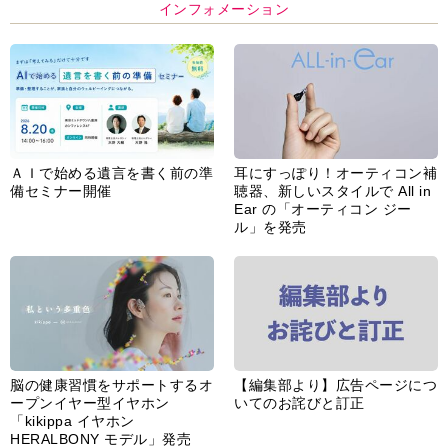
インフォメーション
ＡＩで始める遺言を書く前の準
耳にすっぽり！オーティコン補
備セミナー開催
聴器、新しいスタイルで All in
Ear の「オーティコン ジー
ル」を発売
脳の健康習慣をサポートするオ
【編集部より】広告ページにつ
ープンイヤー型イヤホン
いてのお詫びと訂正
「kikippa イヤホン
HERALBONY モデル」発売