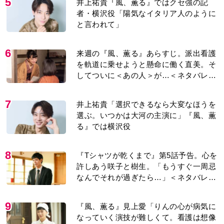
5
井上祐貴『風、薫る』ではクセ強の記
者・横沢役「陽気なイタリア人のように
と言われて」
6
来週の『風、薫る』あらすじ。派出看護
を軌道に乗せようと懸命に働く直美。そ
してついに＜あの人＞が…＜ネタバレあ
り＞
7
井上祐貴「選択できるなら大変なほうを
選ぶ。いつかは大河の主演に」『風、薫
る』では横沢役
8
『Tシャツが乾くまで』第5話予告。心を
許しあう咲子と樹生。「もうすぐ一周忌
なんでそれが過ぎたら…」＜ネタバレあ
り＞
9
『風、薫る』見上愛「りんの心が病気に
なっていく演技が難しくて。看護は想像