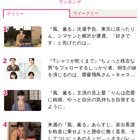
ランキング
ウイークリー
デイリー
1
『風、薫る』次週予告。東京に戻ったり
ん。シマケンと横沢が遭遇。「好きで
す」と告げたのは…
2
『Tシャツが乾くまで』“ちょっと残念な
男”をフォローするしっかり者。樹生の妹
を演じるのは、齋藤飛鳥さん＜キャスト
紹介＞
3
『風、薫る』主演の見上愛「りんは恋愛
に鈍感。やっと自分の気持ちを自覚する
ように」
4
来週の『風、薫る』あらすじ。派出看護
を軌道に乗せようと懸命に働く直美。そ
してついに＜あの人＞が…＜ネタバレあ