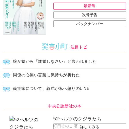
最新号
次号予告
バックナンバー
注目トピ
娘が姑から「離婚しなさい」と言われました
同僚の心無い言葉に気持ちが折れた
義実家について、義弟が私へ怒りのLINE
中央公論新社の本
52ヘルツのクジラたち
町田そのこ 著
詳しくみる