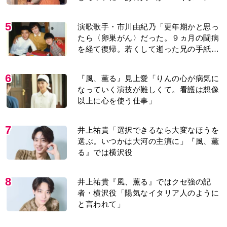
り＞
5
演歌歌手・市川由紀乃「更年期かと思っ
たら〈卵巣がん〉だった。９ヵ月の闘病
を経て復帰。若くして逝った兄の手紙を
今も支えに」【2026上半期BEST】
6
『風、薫る』見上愛「りんの心が病気に
なっていく演技が難しくて。看護は想像
以上に心を使う仕事」
7
井上祐貴「選択できるなら大変なほうを
選ぶ。いつかは大河の主演に」『風、薫
る』では横沢役
8
井上祐貴『風、薫る』ではクセ強の記
者・横沢役「陽気なイタリア人のように
と言われて」