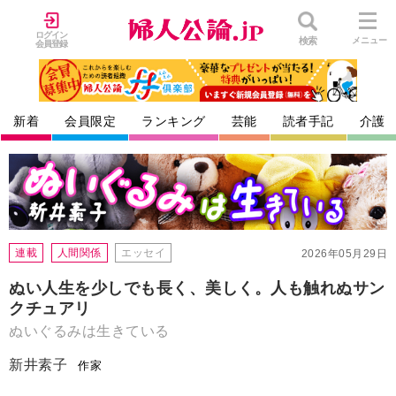
ログイン
検索
メニュー
会員登録
新着
会員限定
ランキング
芸能
読者手記
介護
連載
人間関係
エッセイ
2026年05月29日
ぬい人生を少しでも長く、美しく。人も触れぬサン
クチュアリ
ぬいぐるみは生きている
新井素子
作家