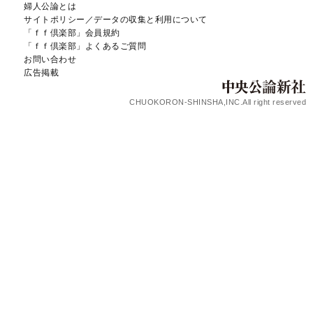
婦人公論とは
サイトポリシー／データの収集と利用について
「ｆｆ倶楽部」会員規約
「ｆｆ倶楽部」よくあるご質問
お問い合わせ
広告掲載
CHUOKORON-SHINSHA,INC.All right reserved