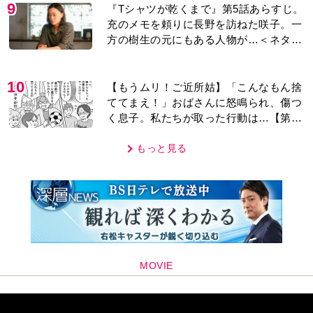
9
『Tシャツが乾くまで』第5話あらすじ。
充のメモを頼りに長野を訪ねた咲子。一
方の樹生の元にもある人物が…＜ネタバ
レあり＞
10
【もうムリ！ご近所姑】「こんなもん捨
ててまえ！」おばさんに怒鳴られ、傷つ
く息子。私たちが取った行動は…【第3
話】
もっと見る
MOVIE