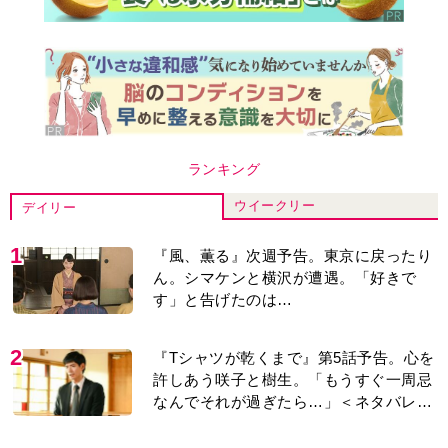
ランキング
ウイークリー
デイリー
1
『風、薫る』次週予告。東京に戻ったり
ん。シマケンと横沢が遭遇。「好きで
す」と告げたのは…
2
『Tシャツが乾くまで』第5話予告。心を
許しあう咲子と樹生。「もうすぐ一周忌
なんでそれが過ぎたら…」＜ネタバレあ
り＞