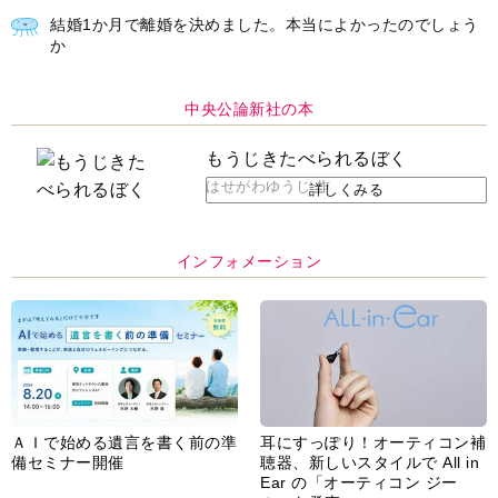
結婚1か月で離婚を決めました。本当によかったのでしょう
か
中央公論新社の本
もうじきたべられるぼく
はせがわゆうじ 作
詳しくみる
インフォメーション
ＡＩで始める遺言を書く前の準
耳にすっぽり！オーティコン補
備セミナー開催
聴器、新しいスタイルで All in
Ear の「オーティコン ジー