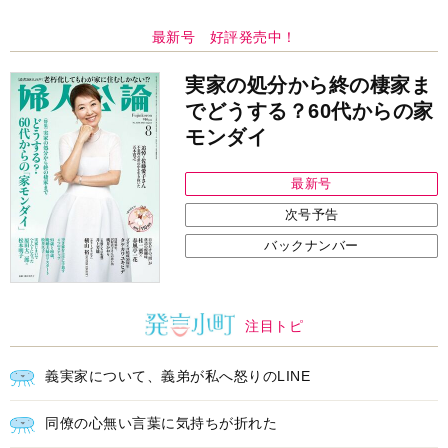
最新号 好評発売中！
実家の処分から終の棲家ま
でどうする？60代からの家
モンダイ
最新号
次号予告
バックナンバー
注目トピ
義実家について、義弟が私へ怒りのLINE
同僚の心無い言葉に気持ちが折れた