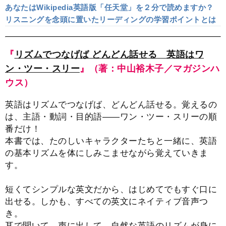
いかれる
あなたはWikipedia英語版「任天堂」を２分で読めますか？
リスニングを念頭に置いたリーディングの学習ポイントとは
『
リズムでつなげば どんどん話せる 英語はワ
ン・ツー・スリー
』（著：中山裕木子／マガジンハ
ウス）
英語はリズムでつなげば、どんどん話せる。覚えるの
は、主語・動詞・目的語――ワン・ツー・スリーの順
番だけ！
本書では、たのしいキャラクターたちと一緒に、英語
の基本リズムを体にしみこませながら覚えていきま
す。
短くてシンプルな英文だから、はじめてでもすぐ口に
出せる。しかも、すべての英文にネイティブ音声つ
き。
耳で聞いて、声に出して、自然な英語のリズムが身に