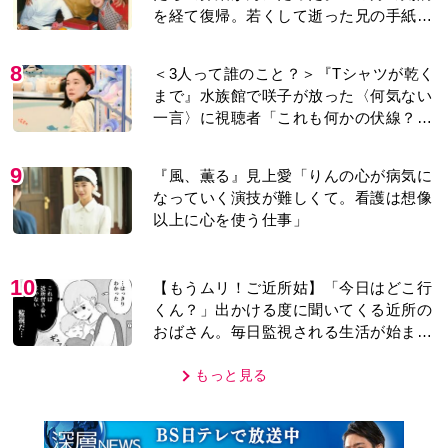
を経て復帰。若くして逝った兄の手紙を
今も支えに」【2026上半期BEST】
8
＜3人って誰のこと？＞『Tシャツが乾く
まで』水族館で咲子が放った〈何気ない
一言〉に視聴者「これも何かの伏線？」
「子どもの話だと…」
9
『風、薫る』見上愛「りんの心が病気に
なっていく演技が難しくて。看護は想像
以上に心を使う仕事」
10
【もうムリ！ご近所姑】「今日はどこ行
くん？」出かける度に聞いてくる近所の
おばさん。毎日監視される生活が始ま
り…【第1話】
もっと見る