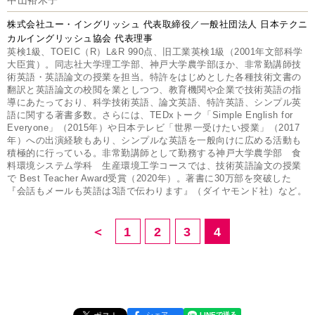
株式会社ユー・イングリッシュ 代表取締役／一般社団法人 日本テクニ
カルイングリッシュ協会 代表理事
英検1級、TOEIC（R）L&R 990点、旧工業英検1級（2001年文部科学
大臣賞）。同志社大学理工学部、神戸大学農学部ほか、非常勤講師技
術英語・英語論文の授業を担当。特許をはじめとした各種技術文書の
翻訳と英語論文の校閲を業としつつ、教育機関や企業で技術英語の指
導にあたっており、科学技術英語、論文英語、特許英語、シンプル英
語に関する著書多数。さらには、TEDxトーク「Simple English for
Everyone」（2015年）や日本テレビ「世界一受けたい授業」（2017
年）への出演経験もあり、シンプルな英語を一般向けに広める活動も
積極的に行っている。非常勤講師として勤務する神戸大学農学部 食
料環境システム学科 生産環境工学コースでは、技術英語論文の授業
で Best Teacher Award受賞（2020年）。著書に30万部を突破した
『会話もメールも英語は3語で伝わります』（ダイヤモンド社）など。
＜
1
2
3
4
シェア