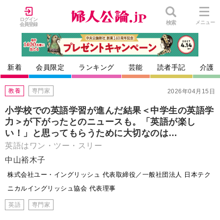
ログイン
検索
メニュー
会員登録
新着
会員限定
ランキング
芸能
読者手記
介護
教養
専門家
2026年04月15日
小学校での英語学習が進んだ結果＜中学生の英語学
力＞が下がったとのニュースも。「英語が楽し
い！」と思ってもらうために大切なのは…
英語はワン・ツー・スリー
中山裕木子
株式会社ユー・イングリッシュ 代表取締役／一般社団法人 日本テク
ニカルイングリッシュ協会 代表理事
英語
専門家