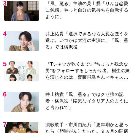
3
『風、薫る』主演の見上愛「りんは恋愛
に鈍感。やっと自分の気持ちを自覚する
ように」
4
井上祐貴「選択できるなら大変なほうを
選ぶ。いつかは大河の主演に」『風、薫
る』では横沢役
5
『Tシャツが乾くまで』“ちょっと残念な
男”をフォローするしっかり者。樹生の妹
を演じるのは、齋藤飛鳥さん＜キャスト
紹介＞
6
井上祐貴『風、薫る』ではクセ強の記
者・横沢役「陽気なイタリア人のように
と言われて」
7
演歌歌手・市川由紀乃「更年期かと思っ
たら〈卵巣がん〉だった。９ヵ月の闘病