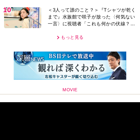
10
＜3人って誰のこと？＞『Tシャツが乾く
まで』水族館で咲子が放った〈何気ない
一言〉に視聴者「これも何かの伏線？」
「子どもの話だと…」
もっと見る
MOVIE