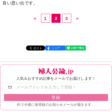
良い思い出です。
＜
1
2
3
＞
シェア