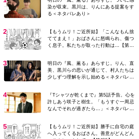
染が収束。黒川は、りんにある提案をす
る＜ネタバレあり＞
2
【もうムリ！ご近所姑】「こんなもん捨
ててまえ！」おばさんに怒鳴られ、傷つ
く息子。私たちが取った行動は…【第3
話】
3
明日の『風、薫る』あらすじ。りん、直
美、黒川らの思いが通じて、村人たちは
少しずつ理解を示し始める＜ネタバレあ
り＞
4
『Tシャツが乾くまで』第5話予告。心を
許しあう咲子と樹生。「もうすぐ一周忌
なんでそれが過ぎたら…」＜ネタバレあ
り＞
5
【もうムリ！ご近所姑】勝手に自宅の庭
へ入ってくるおばさん。善意がどんどん