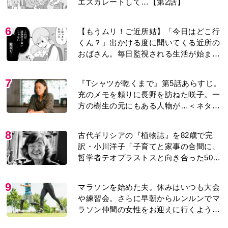
エスカレートして…【第2話】
6
【もうムリ！ご近所姑】「今日はどこ行
くん？」出かける度に聞いてくる近所の
おばさん。毎日監視される生活が始ま
り…【第1話】
7
『Tシャツが乾くまで』第5話あらすじ。
充のメモを頼りに長野を訪ねた咲子。一
方の樹生の元にもある人物が…＜ネタバ
レあり＞
8
古代ギリシアの『植物誌』を82歳で完
訳・小川洋子「子育てと家事の合間に、
哲学者テオプラストスと向き合った50
年」
9
マラソンを始めた夫。休みはいつも大会
や練習会。さらに早朝からルンルンでマ
ラソン仲間の女性をお迎えに行くように
なり…