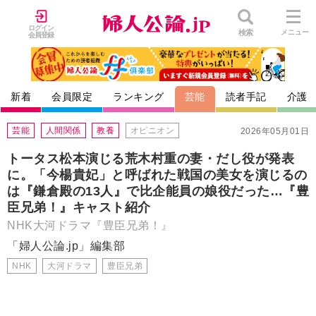
ログイン
検索
メニュー
会員登録
新着
会員限定
ランキング
芸能
読者手記
介護
芸能
人間関係
教養
オピニオン
2026年05月01日
トータス松本演じる荒木村重の妻・だし役が発表
に。「今楊貴妃」と呼ばれた戦国の美女を演じるの
は『鎌倉殿の13人』で比企能員の娘役だった…『豊
臣兄弟！』キャスト紹介
NHK大河ドラマ『豊臣兄弟！』
「婦人公論.jp」編集部
NHK
大河ドラマ
豊臣兄弟