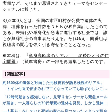
実相など、それまで忌避されてきたテーマをセンセー
ショナルに報じた。
3万2000人とは、全国の市区町村が公費で遺体の火
葬、埋葬を行った件数をＮＨＫが独自集計したもので
ある。未婚化や単身化が急速に進行する社会では、誰
もが無縁社会の当事者たりえる。それゆえ、同番組は
視聴者の関心を強く引き寄せることとなった。
※本稿は、『
単身高齢者のリアル ――老後ひとりの住
宅問題
』（筑摩書房）の一部を再編集したものです。
【関連記事】
約1600体の遺体と対面した元検視官が語る検視のリアル。
「トイレ付近で便まみれで亡くなっていても恥ずかしいこと
ではない。むしろ問題なのは、発見した家族が…」
「12時間動きを感知しない」見守りセンサーから緊急メール
が届き、一人暮らしの70代母親の遺体を発見。しかし遺体の
状況とセンサーの整合性がとれず…
一人暮らしをしていた死者の家から見つかった＜タンス預金