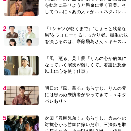
を軌道に乗せようと懸命に働く直美。そ
してついに＜あの人＞が…＜ネタバレあ
り＞
2
『Tシャツが乾くまで』“ちょっと残念な
男”をフォローするしっかり者。樹生の妹
を演じるのは、齋藤飛鳥さん＜キャスト
紹介＞
3
『風、薫る』見上愛「りんの心が病気に
なっていく演技が難しくて。看護は想像
以上に心を使う仕事」
4
明日の『風、薫る』あらすじ。りんの元
には思わぬ来訪者がやってきて…＜ネタ
バレあり＞
5
次回『豊臣兄弟！』あらすじ。秀吉への
対抗心から勝家に嫁いだ市。三法師を取
り戻すため、小一郎が動き出し「信長の