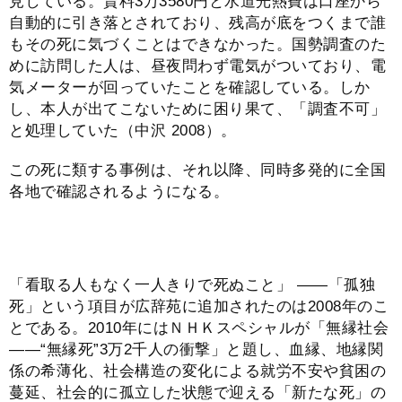
見している。賃料3万3580円と水道光熱費は口座から
自動的に引き落とされており、残高が底をつくまで誰
もその死に気づくことはできなかった。国勢調査のた
めに訪問した人は、昼夜問わず電気がついており、電
気メーターが回っていたことを確認している。しか
し、本人が出てこないために困り果て、「調査不可」
と処理していた（中沢 2008）。
この死に類する事例は、それ以降、同時多発的に全国
各地で確認されるようになる。
「看取る人もなく一人きりで死ぬこと」 ――「孤独
死」という項目が広辞苑に追加されたのは2008年のこ
とである。2010年にはＮＨＫスペシャルが「無縁社会
――“無縁死”3万2千人の衝撃」と題し、血縁、地縁関
係の希薄化、社会構造の変化による就労不安や貧困の
蔓延、社会的に孤立した状態で迎える「新たな死」の