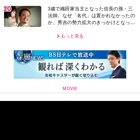
10
3歳で織田家当主となった信長の孫・三
法師。なぜ「名代」は置かれなかったの
か。秀吉の勢力拡大のきっかけとなった
「清須会議」の背景とは…。濱田浩一郎
が『豊臣兄弟！』を解説
もっと見る
MOVIE