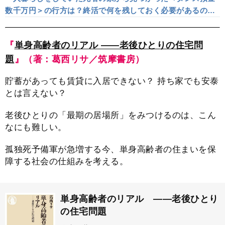
数千万円＞の行方は？終活で何を残しておく必要があるの
か、元検視官が解説
『
単身高齢者のリアル ――老後ひとりの住宅問
題
』（著：葛西リサ／筑摩書房）
貯蓄があっても賃貸に入居できない？ 持ち家でも安泰
とは言えない？
老後ひとりの「最期の居場所」をみつけるのは、こん
なにも難しい。
孤独死予備軍が急増する今、単身高齢者の住まいを保
障する社会の仕組みを考える。
単身高齢者のリアル ――老後ひとり
の住宅問題