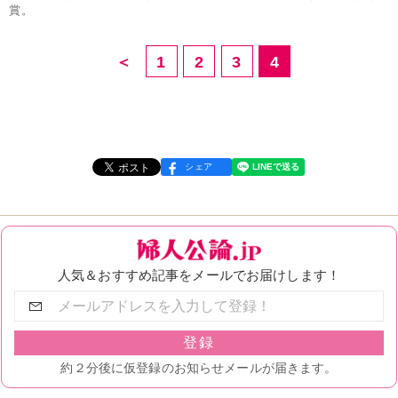
賞。
＜
1
2
3
4
シェア