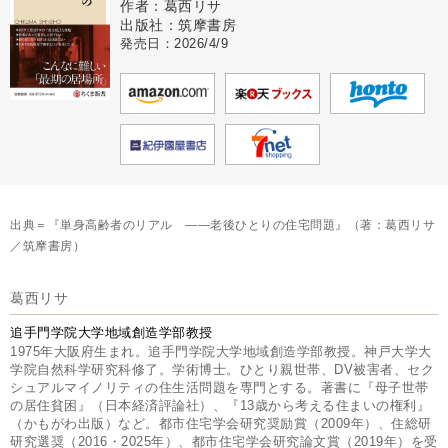
作者：葛西リサ
出版社：筑摩書房
発売日：2026/4/9
出典＝『単身高齢者のリアル ――老後ひとりの住宅問題』（著：葛西リサ
／筑摩書房）
葛西リサ
追手門学院大学地域創造学部教授
1975年大阪府生まれ。追手門学院大学地域創造学部教授。神戸大学大
学院自然科学研究科修了。学術博士。ひとり親世帯、DV被害者、セク
シュアルマイノリティの住生活問題を専門とする。著書に『母子世帯
の居住貧困』（日本経済評論社）、『13歳から考える住まいの権利』
（かもがわ出版）など。都市住宅学会研究奨励賞（2009年）、住総研
研究選奨（2016・2025年）、都市住宅学会研究論文賞（2019年）を受