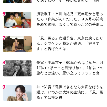
葬儀」を仕掛けるが…＜ネタバレあり＞
6
演歌歌手・市川由紀乃「更年期かと思っ
たら〈卵巣がん〉だった。９ヵ月の闘病
を経て復帰。若くして逝った兄の手紙を
今も支えに」【2026上半期BEST】
7
『風、薫る』次週予告。東京に戻ったり
ん。シマケンと横沢が遭遇。「好きで
す」と告げたのは…
8
作家・中島京子「60歳からはじめた、月
1回の〈ぼーっと日帰り旅〉。1泊以上の
旅行とは違い、思い立ってフラッと出か
けられるのがいいところ」【2026上半期
BEST】
9
井上祐貴「選択できるなら大変なほうを
選ぶ。いつかは大河の主演に」『風、薫
る』では横沢役