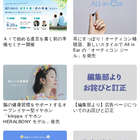
ＡＩで始める遺言を書く前の準
耳にすっぽり！オーティコン補
備セミナー開催
聴器、新しいスタイルで All in
Ear の「オーティコン ジー
ル」を発売
脳の健康習慣をサポートするオ
【編集部より】広告ページにつ
ープンイヤー型イヤホン
いてのお詫びと訂正
「kikippa イヤホン
HERALBONY モデル」発売