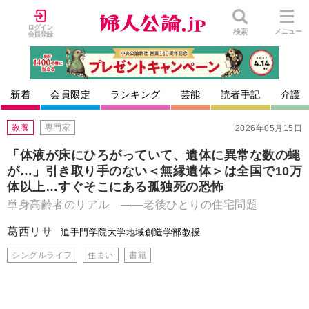
ログイン
検索
メニュー
会員登録
新着
会員限定
ランキング
芸能
読者手記
介護
教養
専門家
2026年05月15日
「体液が床にひろがっていて、遺体に異常な数の蠅
が…」引き取り手のない＜無縁遺体＞は全国で10万
体以上…すぐそこにある孤独死の恐怖
単身高齢者のリアル ――老後ひとりの住宅問題
葛西リサ
追手門学院大学地域創造学部教授
シングルライフ
住まい
書籍