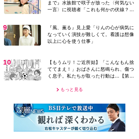
まで』水族館で咲子が放った〈何気ない
一言〉に視聴者「これも何かの伏線？」
「子どもの話だと…」
9
『風、薫る』見上愛「りんの心が病気に
なっていく演技が難しくて。看護は想像
以上に心を使う仕事」
10
【もうムリ！ご近所姑】「こんなもん捨
ててまえ！」おばさんに怒鳴られ、傷つ
く息子。私たちが取った行動は…【第3
話】
もっと見る