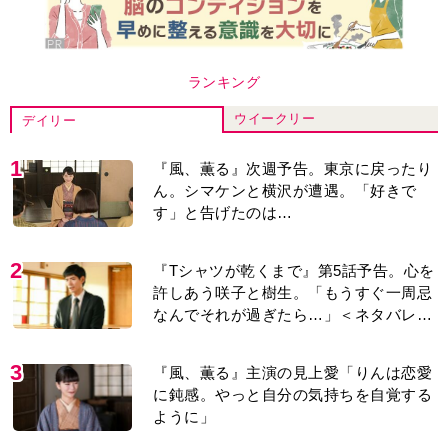
ランキング
ウイークリー
デイリー
1
『風、薫る』次週予告。東京に戻ったり
ん。シマケンと横沢が遭遇。「好きで
す」と告げたのは…
2
『Tシャツが乾くまで』第5話予告。心を
許しあう咲子と樹生。「もうすぐ一周忌
なんでそれが過ぎたら…」＜ネタバレあ
り＞
3
『風、薫る』主演の見上愛「りんは恋愛
に鈍感。やっと自分の気持ちを自覚する
ように」