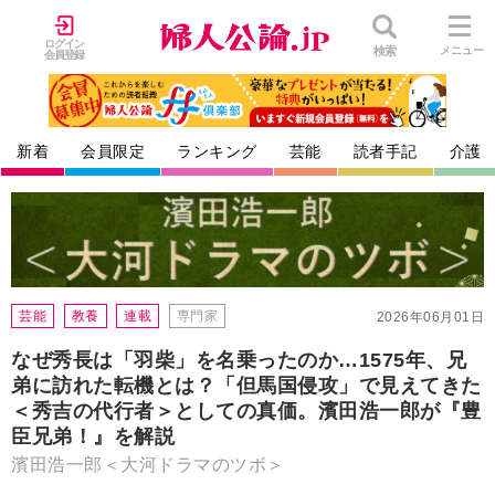
ログイン
検索
メニュー
会員登録
新着
会員限定
ランキング
芸能
読者手記
介護
芸能
教養
連載
専門家
2026年06月01日
なぜ秀長は「羽柴」を名乗ったのか…1575年、兄
弟に訪れた転機とは？「但馬国侵攻」で見えてきた
＜秀吉の代行者＞としての真価。濱田浩一郎が『豊
臣兄弟！』を解説
濱田浩一郎＜大河ドラマのツボ＞