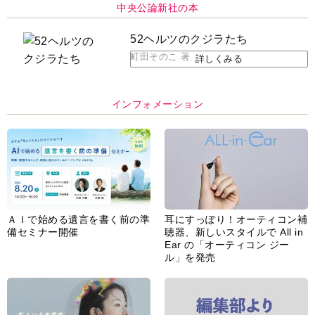
中央公論新社の本
52ヘルツのクジラたち
町田そのこ 著
詳しくみる
インフォメーション
ＡＩで始める遺言を書く前の準
耳にすっぽり！オーティコン補
備セミナー開催
聴器、新しいスタイルで All in
Ear の「オーティコン ジー
ル」を発売