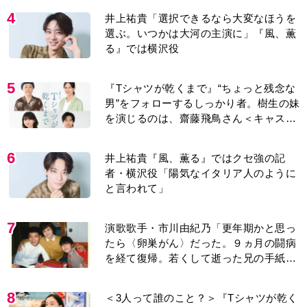
4
井上祐貴「選択できるなら大変なほうを
選ぶ。いつかは大河の主演に」『風、薫
る』では横沢役
5
『Tシャツが乾くまで』“ちょっと残念な
男”をフォローするしっかり者。樹生の妹
を演じるのは、齋藤飛鳥さん＜キャスト
紹介＞
6
井上祐貴『風、薫る』ではクセ強の記
者・横沢役「陽気なイタリア人のように
と言われて」
7
演歌歌手・市川由紀乃「更年期かと思っ
たら〈卵巣がん〉だった。９ヵ月の闘病
を経て復帰。若くして逝った兄の手紙を
今も支えに」【2026上半期BEST】
8
＜3人って誰のこと？＞『Tシャツが乾く