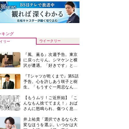
ンキング
ウイークリー
イリー
『風、薫る』次週予告。東京
に戻ったりん。シマケンと横
沢が遭遇。「好きです」と告
げたのは…
『Tシャツが乾くまで』第5話
予告。心を許しあう咲子と樹
生。「もうすぐ一周忌なんで
それが過ぎたら…」＜ネタバ
【もうムリ！ご近所姑】「こ
レあり＞
んなもん捨ててまえ！」おば
さんに怒鳴られ、傷つく息
子。私たちが取った行動は…
井上祐貴「選択できるなら大
【第3話】
変なほうを選ぶ。いつかは大