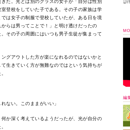
起きた。光とは別のクラスの女子が「自分は性別
健室登校をしていた子である。その子の家族は学
までは女子の制服で登校していたが、ある日を境
れからは男ってことで！」と明け透けだったの
MO
た。その子の周囲にはいつも男子生徒が集まって
ミングアウトした方が楽になれるのではないかと
して生きていく方が無難なのではという気持ちが
た。
」
編
しれない。このままがいい」
。何か深く考えているようだったが、光が自分の
た。