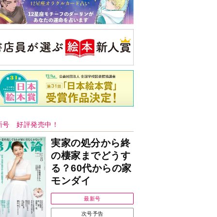
新号 好評発売中！
実家の処分から終
の棲家までどうす
る？60代からの家
モンダイ
最新号
次号予告