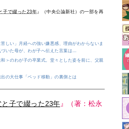
と子で綴った23年
』（中央公論新社）の一部を再
に苦しい」月経への強い嫌悪感、理由がわからないま
気づいた母が、わが子へ伝えた言葉は…
違和＞のわが子の卒業式。堂々とした姿を前に、父親
総出の大仕事「ベッド移動」の裏側とは
父と子で綴った23年
』（著：松永