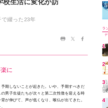
学校生活に変化が訪
で綴った23年
ラ
デ
1
2
が楽に
3
。予期しないことが起きた。いや、予期すべきだ
スの男子生徒たちが次々と第二次性徴を迎える時
4
ン背が伸びて、声が低くなり、喉仏が出てきた。
た。