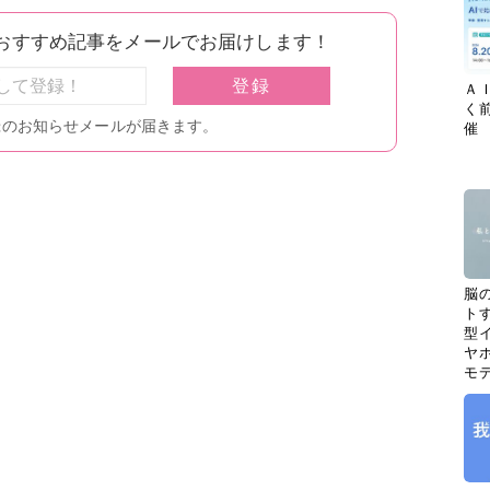
Ａ
く
催
脳
ト
型イ
ヤホ
モ