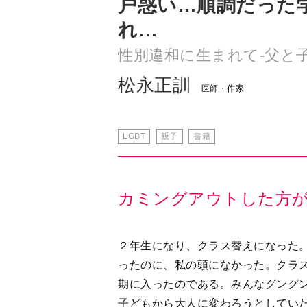
戸惑い…順調だった
れ…
性別違和に生まれて-父と子
松永正訓
医師・作家
LGBT
親子
書籍
カミングアウトした方
２年生になり、クラス替えになった
ったのに、私の頭になかった。クラ
期に入ったのである。みんなグング
子どもから大人に変わろうとしてい