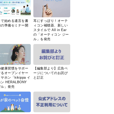
Ｉで始める遺言を書
耳にすっぽり！オーテ
前の準備セミナー開
ィコン補聴器、新しい
スタイルで All in Ear
の「オーティコン ジー
ル」を発売
の健康習慣をサポー
【編集部より】広告ペ
するオープンイヤー
ージについてのお詫び
ヤホン「kikippa イ
と訂正
ン HERALBONY
デル」発売