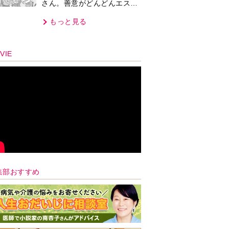
さん。善意がどんどんエスカ
レートして…【第2話】
もっと見る
VIE
集部おすすめ