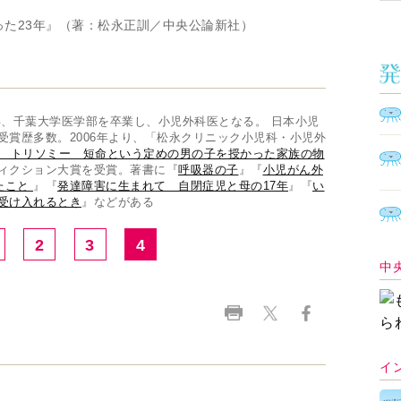
った23年』（著：松永正訓／中央公論新社）
7年、千葉大学医学部を卒業し、小児外科医となる。 日本小児
受賞歴多数。2006年より、「松永クリニック小児科・小児外
 トリソミー 短命という定めの男の子を授かった家族の物
ィクション大賞を受賞。著書に『
呼吸器の子
』『
小児がん外
たこと
』『
発達障害に生まれて 自閉症児と母の17年
』『
い
受け入れるとき
』などがある
2
3
4
中
イ