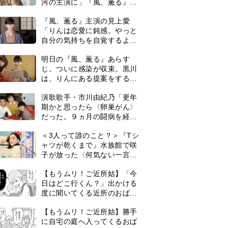
河の主演に」『風、薫る』で
は横沢役
『風、薫る』主演の見上愛
「りんは恋愛に鈍感。やっと
自分の気持ちを自覚するよう
に」
明日の『風、薫る』あらす
じ。ついに感染が収束。黒川
は、りんにある提案をする＜
ネタバレあり＞
演歌歌手・市川由紀乃「更年
期かと思ったら〈卵巣がん〉
だった。９ヵ月の闘病を経て
復帰。若くして逝った兄の手
＜3人って誰のこと？＞『Tシ
紙を今も支えに」【2026上半
ャツが乾くまで』水族館で咲
期BEST】
子が放った〈何気ない一言〉
に視聴者「これも何かの伏
【もうムリ！ご近所姑】「今
線？」「子どもの話だと…」
日はどこ行くん？」出かける
度に聞いてくる近所のおばさ
ん。毎日監視される生活が始
0
【もうムリ！ご近所姑】勝手
まり…【第1話】
に自宅の庭へ入ってくるおば