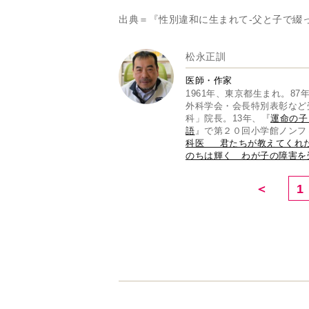
出典＝『性別違和に生まれて-父と子で綴
松永正訓
医師・作家
1961年、東京都生まれ。8
外科学会・会長特別表彰など
科」院長。13年、『
運命の子
語
』で第２０回小学館ノンフ
科医 君たちが教えてくれ
のちは輝く わが子の障害を
＜
1