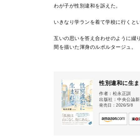
わが子が性別違和を訴えた。
いきなり学ランを着て学校に行くと
互いの思いを答え合わせのように綴り
間を描いた渾身のルポルタージュ。
性別違和に生ま
作者：松永正訓
出版社：中央公論新
発売日：2026/5/8