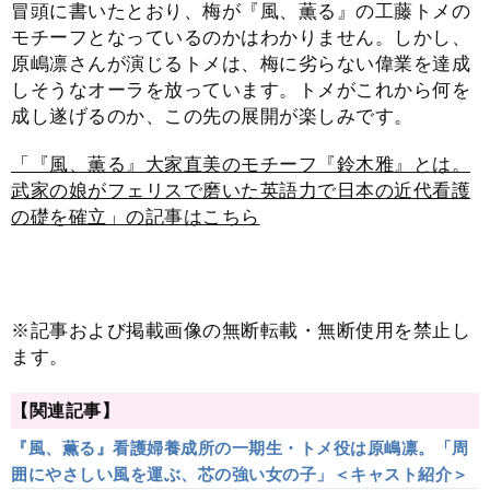
冒頭に書いたとおり、梅が『風、薫る』の工藤トメの
モチーフとなっているのかはわかりません。しかし、
原嶋凛さんが演じるトメは、梅に劣らない偉業を達成
しそうなオーラを放っています。トメがこれから何を
成し遂げるのか、この先の展開が楽しみです。
「『風、薫る』大家直美のモチーフ『鈴木雅』とは。
武家の娘がフェリスで磨いた英語力で日本の近代看護
の礎を確立」の記事はこちら
※記事および掲載画像の無断転載・無断使用を禁止し
ます。
【関連記事】
『風、薫る』看護婦養成所の一期生・トメ役は原嶋凛。「周
囲にやさしい風を運ぶ、芯の強い女の子」＜キャスト紹介＞