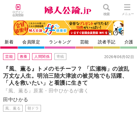
ログイン
検索
メニュー
会員登録
新着
会員限定
ランキング
芸能
読者手記
介護
芸能
教養
人間関係
寄稿
2026年06月02日
『風、薫る』トメのモチーフ？ 「広瀬梅」の波乱
万丈な人生。明治三陸大津波の被災地でも活躍、
「人を救いたい」と看護に生きて
『風、薫る』原案・田中ひかるが書く
田中ひかる
風、薫る
朝ドラ