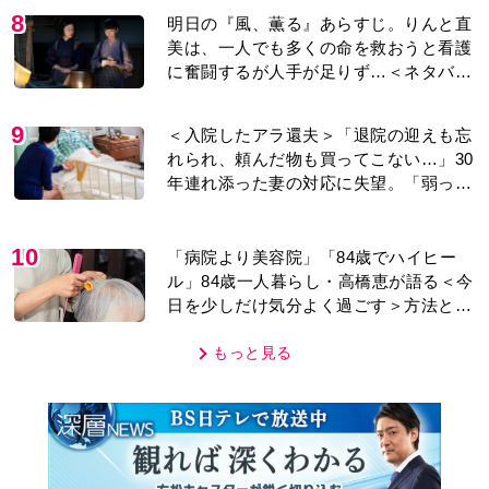
8
明日の『風、薫る』あらすじ。りんと直
美は、一人でも多くの命を救おうと看護
に奮闘するが人手が足りず…＜ネタバレ
あり＞
9
＜入院したアラ還夫＞「退院の迎えも忘
れられ、頼んだ物も買ってこない…」30
年連れ添った妻の対応に失望。「弱った
時こそ助け合うのが夫婦では」との訴え
に女性たちの反応は…
10
「病院より美容院」「84歳でハイヒー
ル」84歳一人暮らし・高橋恵が語る＜今
日を少しだけ気分よく過ごす＞方法と
は…
もっと見る