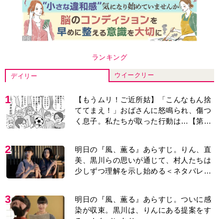
ランキング
ウイークリー
デイリー
1
【もうムリ！ご近所姑】「こんなもん捨
ててまえ！」おばさんに怒鳴られ、傷つ
く息子。私たちが取った行動は…【第3
話】
2
明日の『風、薫る』あらすじ。りん、直
美、黒川らの思いが通じて、村人たちは
少しずつ理解を示し始める＜ネタバレあ
り＞
3
明日の『風、薫る』あらすじ。ついに感
染が収束。黒川は、りんにある提案をす