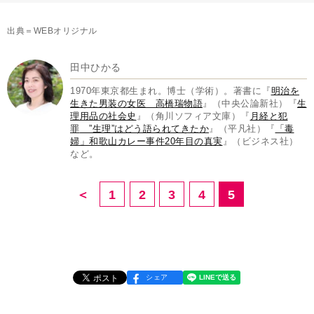
出典＝WEBオリジナル
田中ひかる
1970年東京都生まれ。博士（学術）。著書に『
明治を
生きた男装の女医 高橋瑞物語
』（中央公論新社）『
生
理用品の社会史
』（角川ソフィア文庫）『
月経と犯
罪
”生理”はどう語られてきたか
』（平凡社）『
「毒
婦」和歌山カレー事件20年目の真実
』（ビジネス社）
など。
＜
1
2
3
4
5
シェア