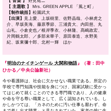
【 音楽 】
野見祐ニ
【 主題歌 】
Mrs. GREEN APPLE 「風と町」
【制作統括】
松園武大
【出演】
見上愛、上坂樹里、佐野晶哉、小林虎之
介、早坂美海、藤原季節、三浦貴大、内田慈、丸
山礼、小倉史也／根岸季衣、小林隆、髙嶋政宏、
片岡鶴太郎、／多部未華子、原田泰造、水野美
紀、坂東彌十郎、北村一輝 ほか
『
明治のナイチンゲール 大関和物語
』（著：田中
ひかる／中央公論新社）
今や看護師は、社会に欠かせない職業である。所定の
学校で専門知識や技能を身につけ、国家試験に受かっ
てはじめて就くことのできる専門職であり、人の健康
や命を守る尊い職業として、広く認知されている。し
かしかつては、「カネのために汚い仕事も厭わず、命
まで差し出す賤業」と見なされていた。家老の娘に生