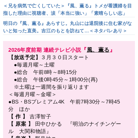
＜兄を病気で亡くしていた＞『風、薫る』トメが看護婦を目
指した理由に視聴者、涙「本当に強い」「素晴らしい志」
明日の『風、薫る』あらすじ。丸山には退院後に住む家がな
いと知った直美。吉江のもとを訪ねて…＜ネタバレあり＞
『
風、薫る
』
2026年度前期 連続テレビ小説
【放送予定】
３月３０日スタート
●
毎週月曜～土曜
●総合 午前8時～8時15分
●総合 午後0時45分～1時00分(再)
※土曜は一週間を振り返ります
＜毎週月曜～金曜＞
●BS・BSプレミアム4K 午前7時30分～7時45
分 ほか
【 作 】
吉澤智子
【 原案 】
田中ひかる 『明治のナイチンゲー
ル 大関和物語』