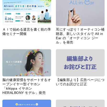
ＡＩで始める遺言を書く前の準
耳にすっぽり！オーティコン補
備セミナー開催
聴器、新しいスタイルで All in
Ear の「オーティコン ジー
ル」を発売
脳の健康習慣をサポートするオ
【編集部より】広告ページにつ
ープンイヤー型イヤホン
いてのお詫びと訂正
「kikippa イヤホン
HERALBONY モデル」発売