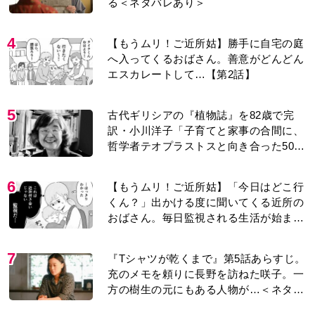
る＜ネタバレあり＞
4
【もうムリ！ご近所姑】勝手に自宅の庭
へ入ってくるおばさん。善意がどんどん
エスカレートして…【第2話】
5
古代ギリシアの『植物誌』を82歳で完
訳・小川洋子「子育てと家事の合間に、
哲学者テオプラストスと向き合った50
年」
6
【もうムリ！ご近所姑】「今日はどこ行
くん？」出かける度に聞いてくる近所の
おばさん。毎日監視される生活が始ま
り…【第1話】
7
『Tシャツが乾くまで』第5話あらすじ。
充のメモを頼りに長野を訪ねた咲子。一
方の樹生の元にもある人物が…＜ネタバ
レあり＞