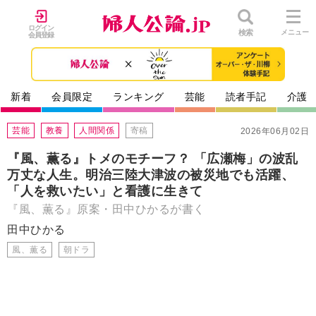
ログイン
検索
メニュー
会員登録
新着
会員限定
ランキング
芸能
読者手記
介護
芸能
教養
人間関係
寄稿
2026年06月02日
『風、薫る』トメのモチーフ？ 「広瀬梅」の波乱
万丈な人生。明治三陸大津波の被災地でも活躍、
「人を救いたい」と看護に生きて
『風、薫る』原案・田中ひかるが書く
田中ひかる
風、薫る
朝ドラ