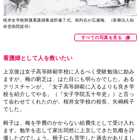
桜井女学校附属看護婦養成所修了式。前列右が広瀬梅。（医療法人知
命堂病院提供）
すべての写真を見る
看護婦として人を救いたい
上京後は女子高等師範学校に入るべく受験勉強に励み
ますが、梅の窮乏は、はた目にも明らかでした。ある
クリスチャンが、「女子高等師範に入るよりも良き学
校を紹介してやる」（『女子学院五十年史』）と言っ
て会わせてくれたのが、桜井女学校の校長、矢嶋楫子
でした。
楫子は、梅を学費のかからない給費生として受け入れ
ます。勉学を志して家出同然に上京してきた気概を評
価したのでしょう。楫子にも苦学した過去がありまし