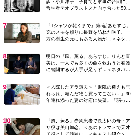
訳・小川洋子「子育てと家事の合間に、
哲学者テオプラストスと向き合った50
年」
7
『Tシャツが乾くまで』第5話あらすじ。
充のメモを頼りに長野を訪ねた咲子。一
方の樹生の元にもある人物が…＜ネタバ
レあり＞
8
明日の『風、薫る』あらすじ。りんと直
美は、一人でも多くの命を救おうと看護
に奮闘するが人手が足りず…＜ネタバレ
あり＞
9
＜入院したアラ還夫＞「退院の迎えも忘
れられ、頼んだ物も買ってこない…」30
年連れ添った妻の対応に失望。「弱った
時こそ助け合うのが夫婦では」との訴え
に女性たちの反応は…
10
『風、薫る』赤痢患者で長太郎の母・ア
サ役は美山加恋。＜あのドラマ＞で天才
子役として話題に…＜キャスト紹介＞