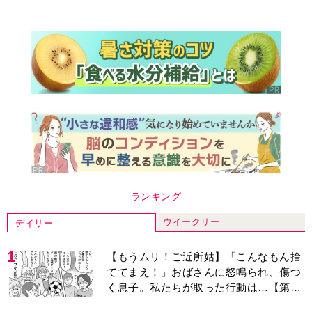
ランキング
ウイークリー
デイリー
1
【もうムリ！ご近所姑】「こんなもん捨
ててまえ！」おばさんに怒鳴られ、傷つ
く息子。私たちが取った行動は…【第3
話】