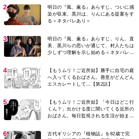
2
明日の『風、薫る』あらすじ。ついに感
染が収束。黒川は、りんにある提案をす
る＜ネタバレあり＞
3
明日の『風、薫る』あらすじ。りん、直
美、黒川らの思いが通じて、村人たちは
少しずつ理解を示し始める＜ネタバレあ
り＞
4
【もうムリ！ご近所姑】勝手に自宅の庭
へ入ってくるおばさん。善意がどんどん
エスカレートして…【第2話】
5
【もうムリ！ご近所姑】「今日はどこ行
くん？」出かける度に聞いてくる近所の
おばさん。毎日監視される生活が始ま
り…【第1話】
6
古代ギリシアの『植物誌』を82歳で完