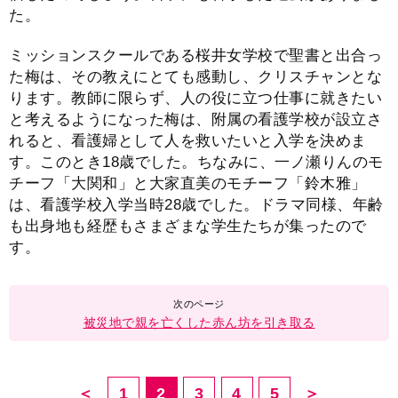
た。
ミッションスクールである桜井女学校で聖書と出合っ
た梅は、その教えにとても感動し、クリスチャンとな
ります。教師に限らず、人の役に立つ仕事に就きたい
と考えるようになった梅は、附属の看護学校が設立さ
れると、看護婦として人を救いたいと入学を決めま
す。このとき18歳でした。ちなみに、一ノ瀬りんのモ
チーフ「大関和」と大家直美のモチーフ「鈴木雅」
は、看護学校入学当時28歳でした。ドラマ同様、年齢
も出身地も経歴もさまざまな学生たちが集ったので
す。
被災地で親を亡くした赤ん坊を引き取る
＜
1
2
3
4
5
＞