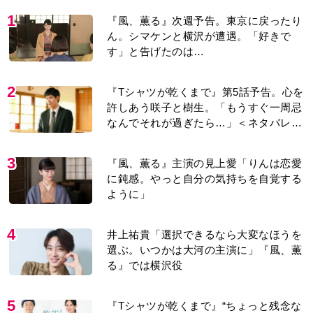
1
『風、薫る』次週予告。東京に戻ったり
ん。シマケンと横沢が遭遇。「好きで
す」と告げたのは…
2
『Tシャツが乾くまで』第5話予告。心を
許しあう咲子と樹生。「もうすぐ一周忌
なんでそれが過ぎたら…」＜ネタバレあ
り＞
3
『風、薫る』主演の見上愛「りんは恋愛
に鈍感。やっと自分の気持ちを自覚する
ように」
4
井上祐貴「選択できるなら大変なほうを
選ぶ。いつかは大河の主演に」『風、薫
る』では横沢役
5
『Tシャツが乾くまで』“ちょっと残念な