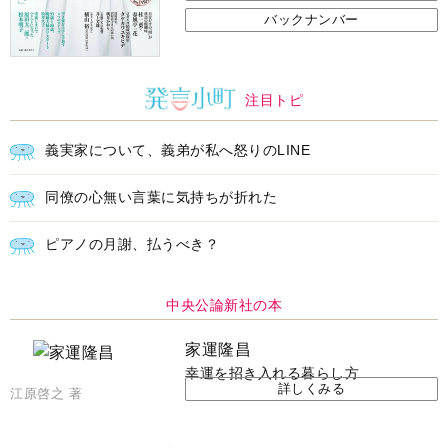
バックナンバー
注目トピ
義実家について、義弟が私へ怒りのLINE
同僚の心無い言葉に気持ちが折れた
ピアノの月謝、払うべき？
中央公論新社の本
家運隆昌
幸運を招き入れる暮らし方
詳しくみる
江原啓之 著