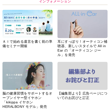
インフォメーション
ＡＩで始める遺言を書く前の準
耳にすっぽり！オーティコン補
備セミナー開催
聴器、新しいスタイルで All in
Ear の「オーティコン ジー
ル」を発売
脳の健康習慣をサポートするオ
【編集部より】広告ページにつ
ープンイヤー型イヤホン
いてのお詫びと訂正
「kikippa イヤホン
HERALBONY モデル」発売