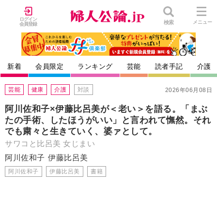
ログイン
検索
メニュー
会員登録
新着
会員限定
ランキング
芸能
読者手記
介護
芸能
健康
介護
対談
2026年06月08日
阿川佐和子×伊藤比呂美が＜老い＞を語る。「まぶ
たの手術、したほうがいい」と言われて憮然。それ
でも粛々と生きていく、婆ァとして。
サワコと比呂美 女じまい
阿川佐和子
伊藤比呂美
阿川佐和子
伊藤比呂美
書籍