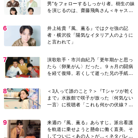
男”をフォローするしっかり者。樹生の妹
を演じるのは、齋藤飛鳥さん＜キャスト
紹介＞
6
井上祐貴『風、薫る』ではクセ強の記
者・横沢役「陽気なイタリア人のように
と言われて」
7
演歌歌手・市川由紀乃「更年期かと思っ
たら〈卵巣がん〉だった。９ヵ月の闘病
を経て復帰。若くして逝った兄の手紙を
今も支えに」【2026上半期BEST】
8
＜3人って誰のこと？＞『Tシャツが乾く
まで』水族館で咲子が放った〈何気ない
一言〉に視聴者「これも何かの伏線？」
「子どもの話だと…」
9
来週の『風、薫る』あらすじ。派出看護
を軌道に乗せようと懸命に働く直美。そ
してついに＜あの人＞が…＜ネタバレあ