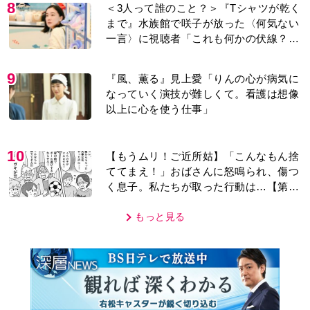
8
＜3人って誰のこと？＞『Tシャツが乾く
まで』水族館で咲子が放った〈何気ない
一言〉に視聴者「これも何かの伏線？」
「子どもの話だと…」
9
『風、薫る』見上愛「りんの心が病気に
なっていく演技が難しくて。看護は想像
以上に心を使う仕事」
10
【もうムリ！ご近所姑】「こんなもん捨
ててまえ！」おばさんに怒鳴られ、傷つ
く息子。私たちが取った行動は…【第3
話】
もっと見る