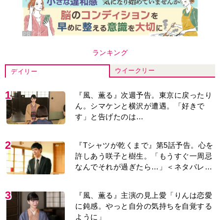
ランキング
ウイークリー
デイリー
1
『風、薫る』次週予告。東京に戻ったり
ん。シマケンと横沢が遭遇。「好きで
す」と告げたのは…
2
『Tシャツが乾くまで』第5話予告。心を
許しあう咲子と樹生。「もうすぐ一周忌
なんでそれが過ぎたら…」＜ネタバレあ
り＞
3
『風、薫る』主演の見上愛「りんは恋愛
に鈍感。やっと自分の気持ちを自覚する
ように」