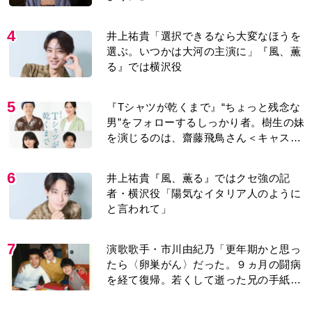
4
井上祐貴「選択できるなら大変なほうを
選ぶ。いつかは大河の主演に」『風、薫
る』では横沢役
5
『Tシャツが乾くまで』“ちょっと残念な
男”をフォローするしっかり者。樹生の妹
を演じるのは、齋藤飛鳥さん＜キャスト
紹介＞
6
井上祐貴『風、薫る』ではクセ強の記
者・横沢役「陽気なイタリア人のように
と言われて」
7
演歌歌手・市川由紀乃「更年期かと思っ
たら〈卵巣がん〉だった。９ヵ月の闘病
を経て復帰。若くして逝った兄の手紙を
今も支えに」【2026上半期BEST】