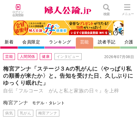
ログイン
検索
メニュー
会員登録
新着
会員限定
ランキング
芸能
読者手記
介護
芸能
人間関係
健康
インタビュー
2026年07月08日
梅宮アンナ「ステージ３Aの乳がんに〈やっぱり私
の順番が来たか〉と。告知を受けた日、久しぶりに
ゆっくり眠れた」
自伝『フルコース がんと私と家族の日々』を上梓
梅宮アンナ
モデル・タレント
病気
乳がん
梅宮アンナ