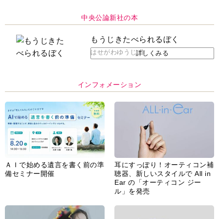
中央公論新社の本
もうじきたべられるぼく
はせがわゆうじ 作
詳しくみる
インフォメーション
ＡＩで始める遺言を書く前の準
耳にすっぽり！オーティコン補
備セミナー開催
聴器、新しいスタイルで All in
Ear の「オーティコン ジー
ル」を発売