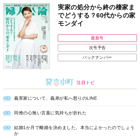
実家の処分から終の棲家ま
でどうする？60代からの家
モンダイ
最新号
次号予告
バックナンバー
注目トピ
義実家について、義弟が私へ怒りのLINE
同僚の心無い言葉に気持ちが折れた
結婚1か月で離婚を決めました。本当によかったのでしょう
か