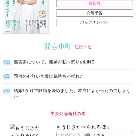
最新号
次号予告
バックナンバー
注目トピ
義実家について、義弟が私へ怒りのLINE
同僚の心無い言葉に気持ちが折れた
結婚1か月で離婚を決めました。本当によかったのでしょう
か
中央公論新社の本
もうじきたべられるぼく
はせがわゆうじ 作
詳しくみる