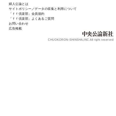
婦人公論とは
サイトポリシー／データの収集と利用について
「ｆｆ倶楽部」会員規約
「ｆｆ倶楽部」よくあるご質問
お問い合わせ
広告掲載
CHUOKORON-SHINSHA,INC.All right reserved