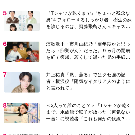
5
『Tシャツが乾くまで』“ちょっと残念な
男”をフォローするしっかり者。樹生の妹
を演じるのは、齋藤飛鳥さん＜キャスト
紹介＞
6
演歌歌手・市川由紀乃「更年期かと思っ
たら〈卵巣がん〉だった。９ヵ月の闘病
を経て復帰。若くして逝った兄の手紙を
今も支えに」【2026上半期BEST】
7
井上祐貴『風、薫る』ではクセ強の記
者・横沢役「陽気なイタリア人のように
と言われて」
8
＜3人って誰のこと？＞『Tシャツが乾く
まで』水族館で咲子が放った〈何気ない
一言〉に視聴者「これも何かの伏線？」
「子どもの話だと…」