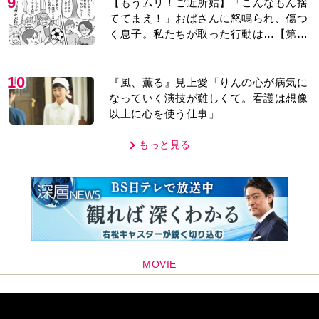
9
【もうムリ！ご近所姑】「こんなもん捨
ててまえ！」おばさんに怒鳴られ、傷つ
く息子。私たちが取った行動は…【第3
話】
10
『風、薫る』見上愛「りんの心が病気に
なっていく演技が難しくて。看護は想像
以上に心を使う仕事」
もっと見る
MOVIE