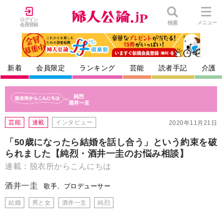
ログイン
検索
メニュー
会員登録
新着
会員限定
ランキング
芸能
読者手記
介護
芸能
連載
インタビュー
2020年11月21日
「50歳になったら結婚を話し合う」という約束を破
られました【純烈・酒井一圭のお悩み相談】
連載：脱衣所からこんにちは
酒井一圭
歌手、プロデューサー
結婚
男と女
酒井一圭
純烈