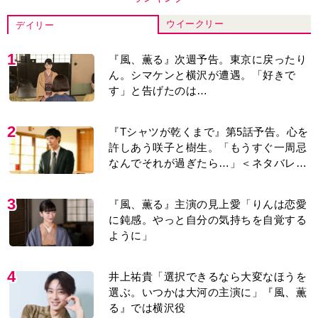
ウイークリー
デイリー
1
『風、薫る』次週予告。東京に戻ったり
ん。シマケンと横沢が遭遇。「好きで
す」と告げたのは…
2
『Tシャツが乾くまで』第5話予告。心を
許しあう咲子と樹生。「もうすぐ一周忌
なんでそれが過ぎたら…」＜ネタバレあ
り＞
3
『風、薫る』主演の見上愛「りんは恋愛
に鈍感。やっと自分の気持ちを自覚する
ように」
4
井上祐貴「選択できるなら大変なほうを
選ぶ。いつかは大河の主演に」『風、薫
る』では横沢役