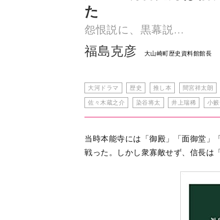
福島克彦
大山崎町歴史資料館館長
大河ドラマ
歴史
推し本
間宮祥太朗
佐々木蔵之介
染谷将太
井上瑞稀
小籔
当時本能寺には「御殿」「面御堂」
戦った。しかし衆寡敵せず、信長は