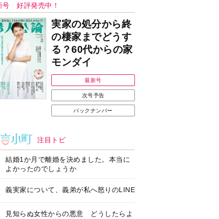
Ｉで始める遺言を書
耳にすっぽり！オーテ
前の準備セミナー開
ィコン補聴器、新しい
スタイルで All in Ear
の「オーティコン ジー
ル」を発売
の健康習慣をサポー
【編集部より】広告ペ
するオープンイヤー
ージについてのお詫び
ヤホン「kikippa イ
と訂正
ン HERALBONY
デル」発売