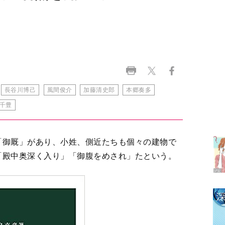
長谷川博己
風間俊介
加藤清史郎
本郷奏多
ラ
千豊
デ
1
「御厩」があり、小姓、側近たちも個々の建物で
「殿中奥深く入り」「御腹をめされ」たという。
2
3
4