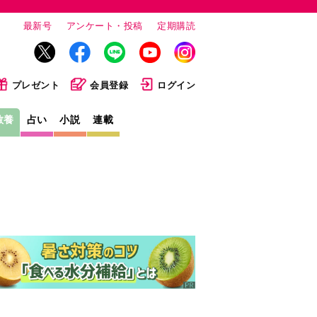
最新号
アンケート・投稿
定期購読
プレゼント
会員登録
ログイン
教養
占い
小説
連載