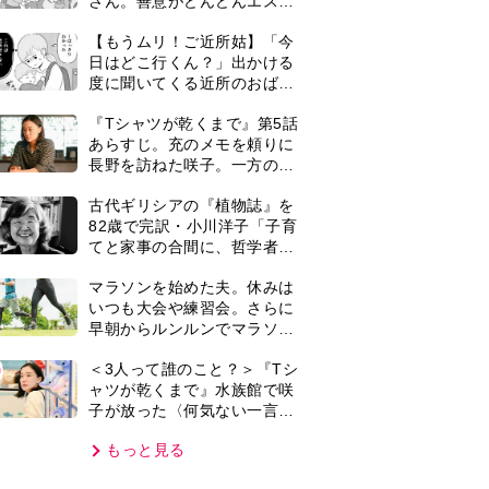
子が放った〈何気ない一言〉
に視聴者「これも何かの伏
もっと見る
線？」「子どもの話だと…」
VIE
集部おすすめ