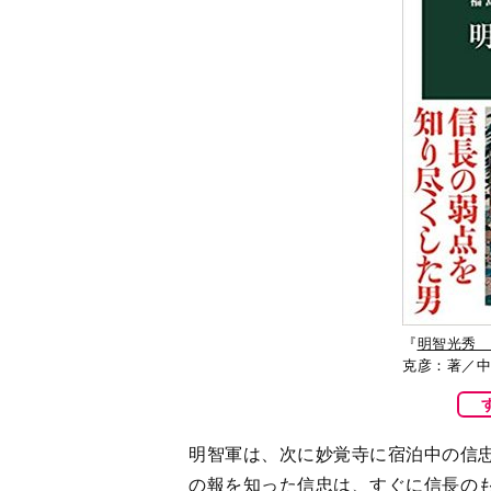
『
明智光秀 
克彦：著／中
明智軍は、次に妙覚寺に宿泊中の信
の報を知った信忠は、すぐに信長の
井貞勝父子は、すでに本能寺の「御
構（おんかまえ）よ」い「二条新御
新御所」は誠仁親王の御座所となっ