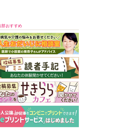
新号 好評発売中！
実家の処分から終
の棲家までどうす
る？60代からの家
モンダイ
最新号
次号予告