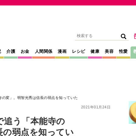
記
介護
お金
人間関係
漫画
レシピ
健康
美容
性愛
寺の変」。明智光秀は信長の弱点を知っていた
2021年01月24日
で追う「本能寺の
長の弱点を知ってい