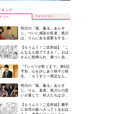
いが通じて、村人たちは少し
ずつ理解を示し始める＜ネタ
【もうムリ！ご近所姑】勝手
バレあり＞
に自宅の庭へ入ってくるおば
さん。善意がどんどんエスカ
レートして…【第2話】
【もうムリ！ご近所姑】「今
日はどこ行くん？」出かける
度に聞いてくる近所のおばさ
ん。毎日監視される生活が始
『Tシャツが乾くまで』第5話
まり…【第1話】
あらすじ。充のメモを頼りに
長野を訪ねた咲子。一方の樹
生の元にもある人物が…＜ネ
古代ギリシアの『植物誌』を
タバレあり＞
82歳で完訳・小川洋子「子育
てと家事の合間に、哲学者テ
オプラストスと向き合った50
マラソンを始めた夫。休みは
年」
いつも大会や練習会。さらに
早朝からルンルンでマラソン
仲間の女性をお迎えに行くよ
0
＜3人って誰のこと？＞『Tシ
うになり…
ャツが乾くまで』水族館で咲