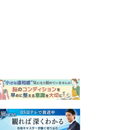
ンキング
ウイークリー
イリー
明日の『風、薫る』あらす
じ。ついに感染が収束。黒川
は、りんにある提案をする＜
ネタバレあり＞
【もうムリ！ご近所姑】「こ
んなもん捨ててまえ！」おば
さんに怒鳴られ、傷つく息
子。私たちが取った行動は…
『Tシャツが乾くまで』第5話
【第3話】
予告。心を許しあう咲子と樹
生。「もうすぐ一周忌なんで
それが過ぎたら…」＜ネタバ
明日の『風、薫る』あらす
レあり＞
じ。りん、直美、黒川らの思