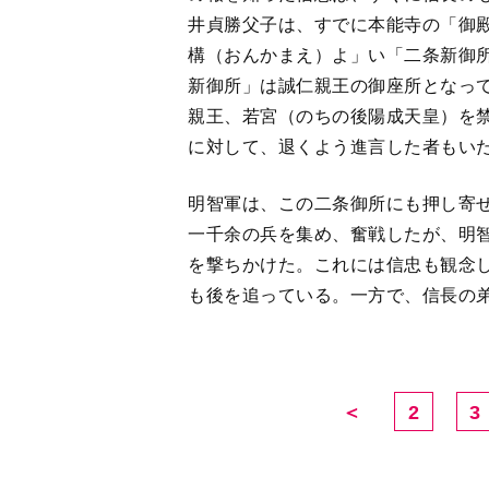
親王、若宮（のちの後陽成天皇）を
に対して、退くよう進言した者もい
明智軍は、この二条御所にも押し寄
一千余の兵を集め、奮戦したが、明
を撃ちかけた。これには信忠も観念
も後を追っている。一方で、信長の
＜
2
3