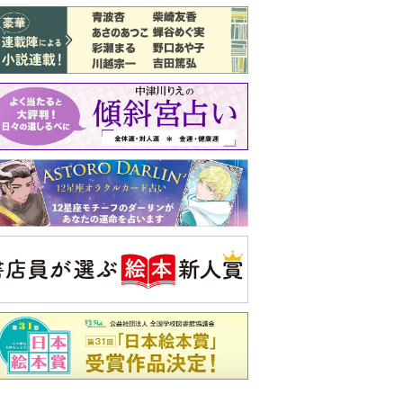
バックナンバー
注目トピ
結婚1か月で離婚を決めました。本当に
よかったのでしょうか
義実家について、義弟が私へ怒りのLINE
見知らぬ女性からの悪意 どうしたらよ
いか
央公論新社の本
52ヘルツのクジラたち
町田そのこ 著
詳しくみる
ンフォメーション