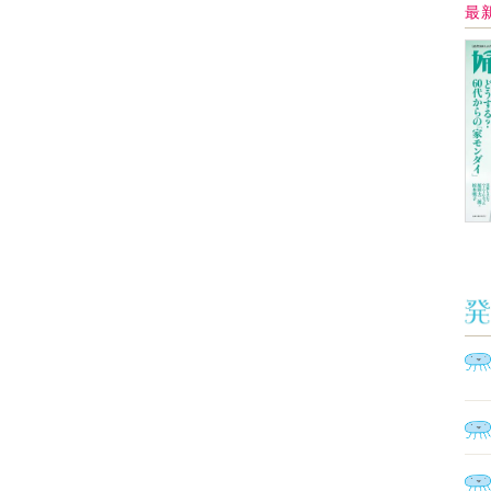
Ａ
く
催
脳
ト
型イ
ヤホ
モ