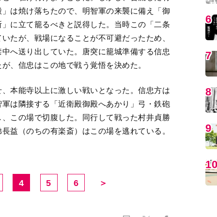
禁中へ送り出していた。唐突に籠城準備する信忠
たが、信忠はこの地で戦う覚悟を決めた。
せ、本能寺以上に激しい戦いとなった。信忠方は
MO
智軍は隣接する「近衛殿御殿へあかり」弓・鉄砲
し、この場で切腹した。同行して戦った村井貞勝
弟長益（のちの有楽斎）はこの場を逃れている。
4
5
6
＞
編