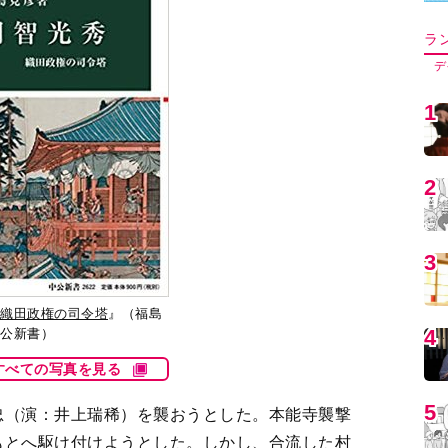
5
6
7
織田政権の司令塔
』（福島
公新書）
8
すべての写真を見る
忠（演：井上瑞稀）を襲おうとした。本能寺襲撃
9
もとへ駆け付けようとした。しかし、合流した村
殿」は焼け落ちたので、明智軍の来襲に備え「御
所」に立て籠るべきと説得した。当時この「二条
1
ていたが、戦場になることが不可避だったため、