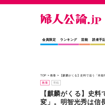
会員限定
ランキング
芸能
読者手
TOP
教養
【麒麟がくる】史料で追う「本能
教養
寄稿
【麒麟がくる】史料
変」。明智光秀は信
た
怨恨説に、黒幕説…