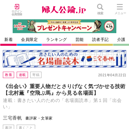
ログイン
検索
メニュー
会員登録
新着
会員限定
ランキング
芸能
読者手記
介護
教養
連載
寄稿
2021年04月22日
《出会い》重要人物だとさりげなく気づかせる技術
【北村薫『空飛ぶ馬』から見る名場面】
連載：書きたい人のための「名場面読本」第１回「出会
い」
三宅香帆
書評家・文筆家
書評
書くこと