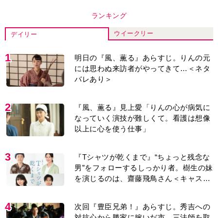
ランキング
ウイークリー
デイリー
1
明日の『風、薫る』あらすじ。りんの元
には思わぬ来訪者がやってきて…＜ネタ
バレあり＞
2
『風、薫る』見上愛「りんの心が病気に
なっていく演技が難しくて。看護は想像
以上に心を使う仕事」
3
『Tシャツが乾くまで』“ちょっと残念な
男”をフォローするしっかり者。樹生の妹
を演じるのは、齋藤飛鳥さん＜キャスト
紹介＞
4
次回『豊臣兄弟！』あらすじ。秀吉への
対抗心から勝家に嫁いだ市。三法師を取