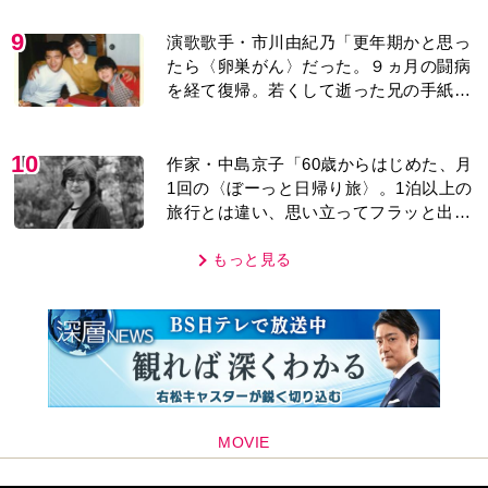
9
演歌歌手・市川由紀乃「更年期かと思っ
たら〈卵巣がん〉だった。９ヵ月の闘病
を経て復帰。若くして逝った兄の手紙を
今も支えに」【2026上半期BEST】
10
作家・中島京子「60歳からはじめた、月
1回の〈ぼーっと日帰り旅〉。1泊以上の
旅行とは違い、思い立ってフラッと出か
けられるのがいいところ」【2026上半期
BEST】
もっと見る
MOVIE