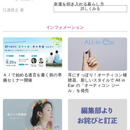
幸運を招き入れる暮らし方
詳しくみる
江原啓之 著
インフォメーション
ＡＩで始める遺言を書く前の準
耳にすっぽり！オーティコン補
備セミナー開催
聴器、新しいスタイルで All in
Ear の「オーティコン ジー
ル」を発売