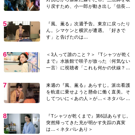
り戻すため、小一郎が動き出し「信長の
葬儀」を仕掛けるが…＜ネタバレあり＞
5
『風、薫る』次週予告。東京に戻ったり
ん。シマケンと横沢が遭遇。「好きで
す」と告げたのは…
6
＜3人って誰のこと？＞『Tシャツが乾く
まで』水族館で咲子が放った〈何気ない
一言〉に視聴者「これも何かの伏線？」
「子どもの話だと…」
7
来週の『風、薫る』あらすじ。派出看護
を軌道に乗せようと懸命に働く直美。そ
してついに＜あの人＞が…＜ネタバレあ
り＞
8
『Tシャツが乾くまで』第6話あらすじ。
突然帰ってきた充が明かす失踪の真実
は…＜ネタバレあり＞