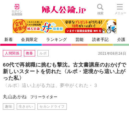
ログイン
検索
メニュー
会員登録
新着
会員限定
ランキング
芸能
読者手記
介護
人間関係
教養
ルポ
2021年08月24日
60代で再就職に挑むも撃沈。古文書講座のおかげで
新しいスタートを切れた〈ルポ・逆境から這い上が
った私〉
〈ルポ〉這い上がる力は、夢中がくれた・３
丸山あかね
フリーライター
趣味
生きがい
セカンドライフ