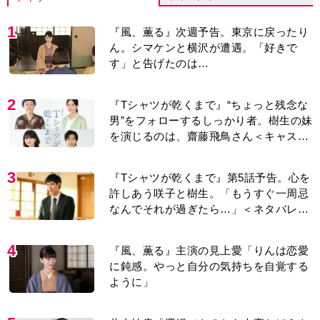
1
『風、薫る』次週予告。東京に戻ったり
ん。シマケンと横沢が遭遇。「好きで
す」と告げたのは…
2
『Tシャツが乾くまで』“ちょっと残念な
男”をフォローするしっかり者。樹生の妹
を演じるのは、齋藤飛鳥さん＜キャスト
紹介＞
3
『Tシャツが乾くまで』第5話予告。心を
許しあう咲子と樹生。「もうすぐ一周忌
なんでそれが過ぎたら…」＜ネタバレあ
り＞
4
『風、薫る』主演の見上愛「りんは恋愛
に鈍感。やっと自分の気持ちを自覚する
ように」