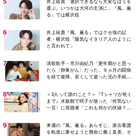
5
井上祐貴「選択できるなら大変なほうを
選ぶ。いつかは大河の主演に」『風、薫
る』では横沢役
6
井上祐貴『風、薫る』ではクセ強の記
者・横沢役「陽気なイタリア人のように
と言われて」
7
演歌歌手・市川由紀乃「更年期かと思っ
たら〈卵巣がん〉だった。９ヵ月の闘病
を経て復帰。若くして逝った兄の手紙を
今も支えに」【2026上半期BEST】
8
＜3人って誰のこと？＞『Tシャツが乾く
まで』水族館で咲子が放った〈何気ない
一言〉に視聴者「これも何かの伏線？」
「子どもの話だと…」
9
来週の『風、薫る』あらすじ。派出看護
を軌道に乗せようと懸命に働く直美。そ