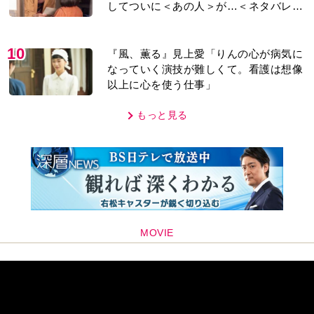
してついに＜あの人＞が…＜ネタバレあ
り＞
10
『風、薫る』見上愛「りんの心が病気に
なっていく演技が難しくて。看護は想像
以上に心を使う仕事」
もっと見る
MOVIE