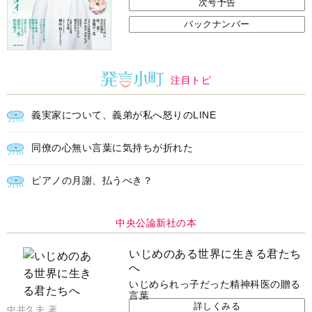
次号予告
バックナンバー
注目トピ
義実家について、義弟が私へ怒りのLINE
同僚の心無い言葉に気持ちが折れた
ピアノの月謝、払うべき？
中央公論新社の本
いじめのある世界に生きる君たち
へ
いじめられっ子だった精神科医の贈る
言葉
詳しくみる
中井久夫 著