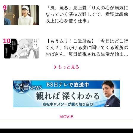
9
『風、薫る』見上愛「りんの心が病気に
なっていく演技が難しくて。看護は想像
以上に心を使う仕事」
10
【もうムリ！ご近所姑】「今日はどこ行
くん？」出かける度に聞いてくる近所の
おばさん。毎日監視される生活が始ま
り…【第1話】
もっと見る
MOVIE