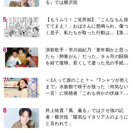
る』では横沢役
5
【もうムリ！ご近所姑】「こんなもん捨
ててまえ！」おばさんに怒鳴られ、傷つ
く息子。私たちが取った行動は…【第3
話】
6
演歌歌手・市川由紀乃「更年期かと思っ
たら〈卵巣がん〉だった。９ヵ月の闘病
を経て復帰。若くして逝った兄の手紙を
今も支えに」【2026上半期BEST】
7
＜3人って誰のこと？＞『Tシャツが乾く
まで』水族館で咲子が放った〈何気ない
一言〉に視聴者「これも何かの伏線？」
「子どもの話だと…」
8
井上祐貴『風、薫る』ではクセ強の記
者・横沢役「陽気なイタリア人のように
と言われて」