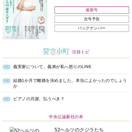
最新号
次号予告
バックナンバー
注目トピ
義実家について、義弟が私へ怒りのLINE
結婚1か月で離婚を決めました。本当によかったのでしょう
か
ピアノの月謝、払うべき？
中央公論新社の本
52ヘルツのクジラたち