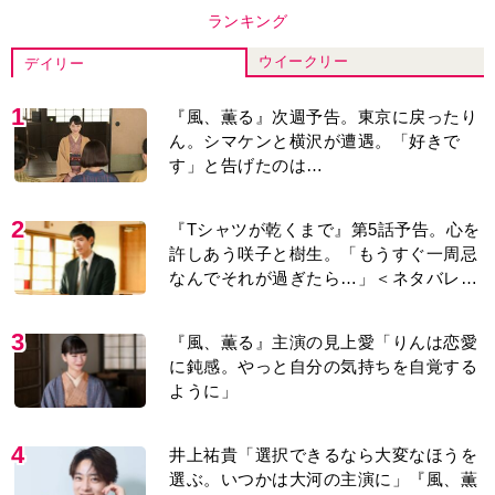
ランキング
ウイークリー
デイリー
1
『風、薫る』次週予告。東京に戻ったり
ん。シマケンと横沢が遭遇。「好きで
す」と告げたのは…
2
『Tシャツが乾くまで』第5話予告。心を
許しあう咲子と樹生。「もうすぐ一周忌
なんでそれが過ぎたら…」＜ネタバレあ
り＞
3
『風、薫る』主演の見上愛「りんは恋愛
に鈍感。やっと自分の気持ちを自覚する
ように」
4
井上祐貴「選択できるなら大変なほうを
選ぶ。いつかは大河の主演に」『風、薫