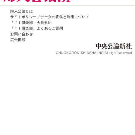
婦人公論とは
サイトポリシー／データの収集と利用について
「ｆｆ倶楽部」会員規約
「ｆｆ倶楽部」よくあるご質問
お問い合わせ
広告掲載
CHUOKORON-SHINSHA,INC.All right reserved