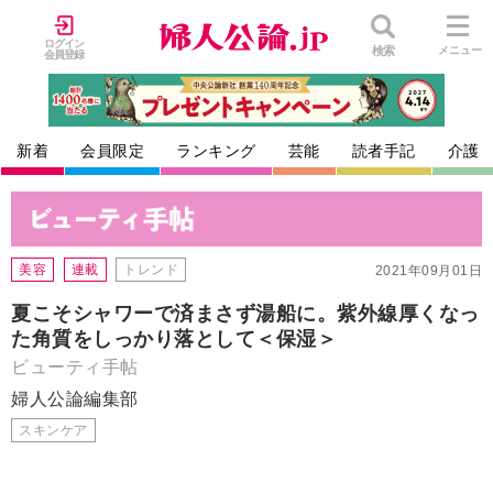
ログイン
検索
メニュー
会員登録
新着
会員限定
ランキング
芸能
読者手記
介護
美容
連載
トレンド
2021年09月01日
夏こそシャワーで済まさず湯船に。紫外線厚くなっ
た角質をしっかり落として＜保湿＞
ビューティ手帖
婦人公論編集部
スキンケア