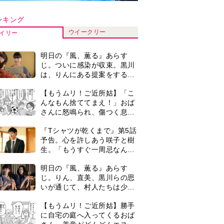
いが通じて、村人たちは少し
ずつ理解を示し始める＜ネタ
【もうムリ！ご近所姑】勝手
バレあり＞
に自宅の庭へ入ってくるおば
さん。善意がどんどんエスカ
レートして…【第2話】
【もうムリ！ご近所姑】「今
日はどこ行くん？」出かける
度に聞いてくる近所のおばさ
ん。毎日監視される生活が始
『Tシャツが乾くまで』第5話
まり…【第1話】
あらすじ。充のメモを頼りに
長野を訪ねた咲子。一方の樹
生の元にもある人物が…＜ネ
マラソンを始めた夫。休みは
タバレあり＞
いつも大会や練習会。さらに
早朝からルンルンでマラソン
仲間の女性をお迎えに行くよ
古代ギリシアの『植物誌』を
うになり…
82歳で完訳・小川洋子「子育
てと家事の合間に、哲学者テ
オプラストスと向き合った50
0
＜3人って誰のこと？＞『Tシ
年」
ャツが乾くまで』水族館で咲