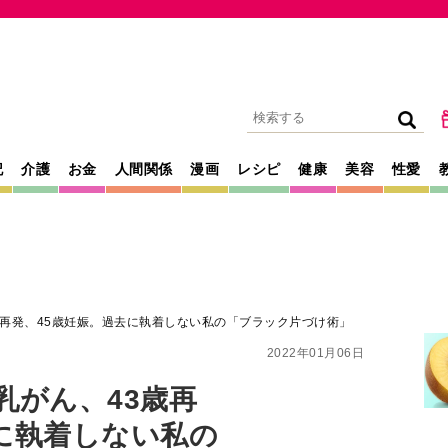
記
介護
お金
人間関係
漫画
レシピ
健康
美容
性愛
歳再発、45歳妊娠。過去に執着しない私の「ブラック片づけ術」
2022年01月06日
乳がん、43歳再
に執着しない私の
」
た