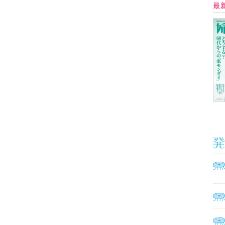
Ａ
く
催
脳
ト
型イ
ヤホ
モ