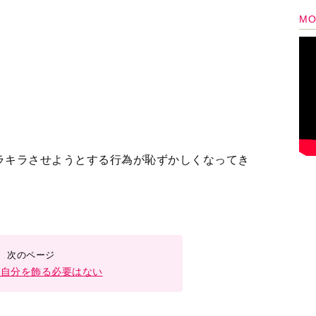
て自分を飾る必要はない
3
4
5
＞