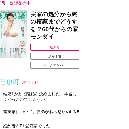
Ｉで始める遺言を書
耳にすっぽり！オーテ
前の準備セミナー開
ィコン補聴器、新しい
スタイルで All in Ear
の「オーティコン ジー
ル」を発売
の健康習慣をサポー
【編集部より】広告ペ
するオープンイヤー
ージについてのお詫び
ヤホン「kikippa イ
と訂正
ン HERALBONY
デル」発売