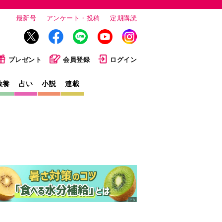
最新号
アンケート・投稿
定期購読
プレゼント
会員登録
ログイン
教養
占い
小説
連載