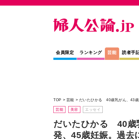
会員限定
ランキング
芸能
読者手
TOP
芸能
だいたひかる 40歳乳がん、43
芸能
美容
エッセイ
だいたひかる 40歳
発、45歳妊娠。過去
「ブラック片づけ術
生きるために、捨ててみ