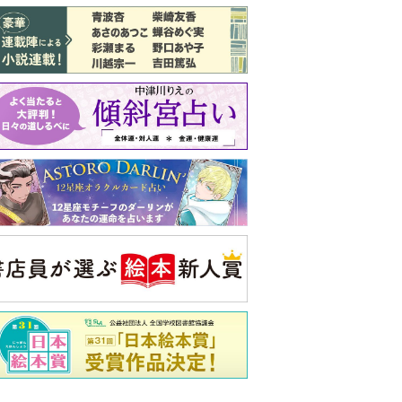
バックナンバー
注目トピ
結婚1か月で離婚を決めました。本当に
よかったのでしょうか
義実家について、義弟が私へ怒りのLINE
婚約者がBL愛好家でした
央公論新社の本
三千円の使いかた
原田ひ香 著
詳しくみる
ンフォメーション