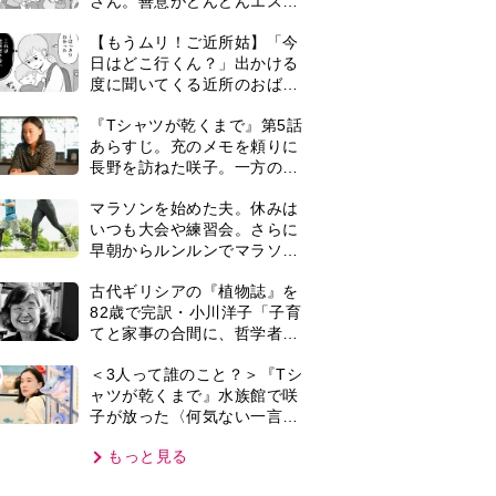
子が放った〈何気ない一言〉
に視聴者「これも何かの伏
もっと見る
線？」「子どもの話だと…」
VIE
集部おすすめ