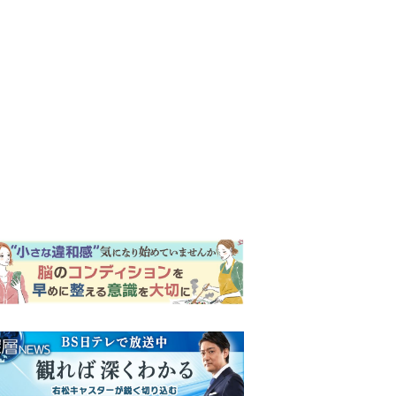
ンキング
ウイークリー
イリー
明日の『風、薫る』あらす
じ。ついに感染が収束。黒川
は、りんにある提案をする＜
ネタバレあり＞
【もうムリ！ご近所姑】「こ
んなもん捨ててまえ！」おば
さんに怒鳴られ、傷つく息
子。私たちが取った行動は…
『Tシャツが乾くまで』第5話
【第3話】
予告。心を許しあう咲子と樹
生。「もうすぐ一周忌なんで
それが過ぎたら…」＜ネタバ
明日の『風、薫る』あらす
レあり＞
じ。りん、直美、黒川らの思