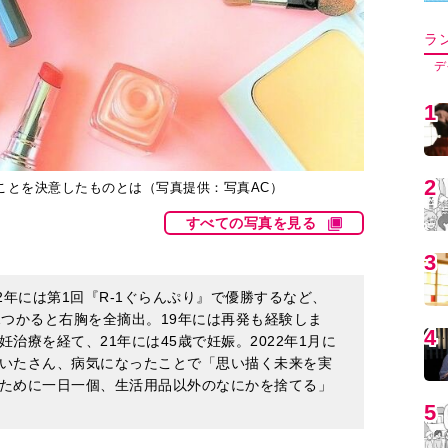
5
ことを決意したものとは（写真提供：写真AC）
6
すべての写真を見る
7
2年には第1回『R-1ぐらんぷり』で優勝するなど、
見つかると右胸を全摘出。19年には再発も経験しま
治療を経て、21年には45歳で妊娠。2022年1月に
8
いたさん、病気になったことで「思い描く未来を実
ために一日一個、生活用品以外のなにかを捨てる」
9
みだった私がお別れできたもの
1