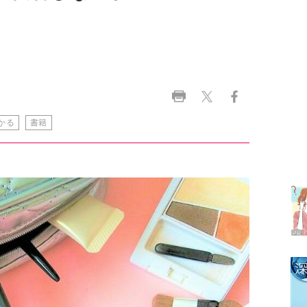
かる
書籍
ラ
デ
1
2
3
4