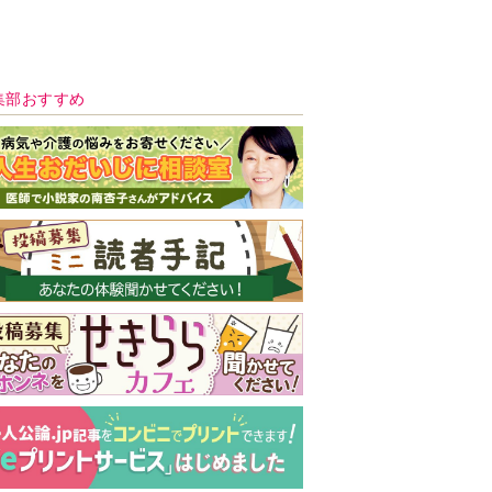
新号 好評発売中！
実家の処分から終
の棲家までどうす
る？60代からの家
モンダイ
最新号
次号予告