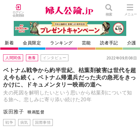
ログイン
検索
メニュー
会員登録
新着
会員限定
ランキング
芸能
読者手記
介護
人間関係
教養
インタビュー
2022年09月08日
ベトナム戦争から約半世紀、枯葉剤被害は世代を超
え今も続く。ベトナム帰還兵だった夫の急死をきっ
かけに、ドキュメンタリー映画の道へ
夫の死因を解明したいという思いから枯葉剤について知
る旅へ。悲しみに寄り添い続けた20年
坂田雅子
映画監督
戦争
病気
国際事情