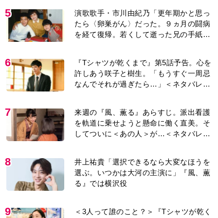
5
演歌歌手・市川由紀乃「更年期かと思っ
たら〈卵巣がん〉だった。９ヵ月の闘病
を経て復帰。若くして逝った兄の手紙を
今も支えに」【2026上半期BEST】
6
『Tシャツが乾くまで』第5話予告。心を
許しあう咲子と樹生。「もうすぐ一周忌
なんでそれが過ぎたら…」＜ネタバレあ
り＞
7
来週の『風、薫る』あらすじ。派出看護
を軌道に乗せようと懸命に働く直美。そ
してついに＜あの人＞が…＜ネタバレあ
り＞
8
井上祐貴「選択できるなら大変なほうを
選ぶ。いつかは大河の主演に」『風、薫
る』では横沢役
9
＜3人って誰のこと？＞『Tシャツが乾く