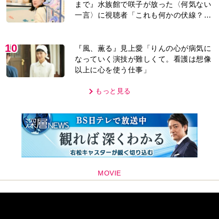
まで』水族館で咲子が放った〈何気ない
一言〉に視聴者「これも何かの伏線？」
「子どもの話だと…」
10
『風、薫る』見上愛「りんの心が病気に
なっていく演技が難しくて。看護は想像
以上に心を使う仕事」
もっと見る
MOVIE