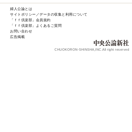
婦人公論とは
サイトポリシー／データの収集と利用について
「ｆｆ倶楽部」会員規約
「ｆｆ倶楽部」よくあるご質問
お問い合わせ
広告掲載
CHUOKORON-SHINSHA,INC.All right reserved