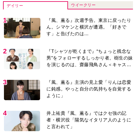
ウイークリー
デイリー
1
『風、薫る』次週予告。東京に戻ったり
ん。シマケンと横沢が遭遇。「好きで
す」と告げたのは…
2
『Tシャツが乾くまで』“ちょっと残念な
男”をフォローするしっかり者。樹生の妹
を演じるのは、齋藤飛鳥さん＜キャスト
紹介＞
3
『風、薫る』主演の見上愛「りんは恋愛
に鈍感。やっと自分の気持ちを自覚する
ように」
4
井上祐貴『風、薫る』ではクセ強の記
者・横沢役「陽気なイタリア人のように
と言われて」