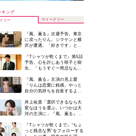
河の主演に」『風、薫る』で
は横沢役
『Tシャツが乾くまで』“ちょ
っと残念な男”をフォローする
しっかり者。樹生の妹を演じ
るのは、齋藤飛鳥さん＜キャ
井上祐貴『風、薫る』ではク
スト紹介＞
セ強の記者・横沢役「陽気な
イタリア人のようにと言われ
て」
演歌歌手・市川由紀乃「更年
期かと思ったら〈卵巣がん〉
だった。９ヵ月の闘病を経て
復帰。若くして逝った兄の手
＜3人って誰のこと？＞『Tシ
紙を今も支えに」【2026上半
ャツが乾くまで』水族館で咲
期BEST】
子が放った〈何気ない一言〉
に視聴者「これも何かの伏
『風、薫る』見上愛「りんの
線？」「子どもの話だと…」
心が病気になっていく演技が
難しくて。看護は想像以上に
心を使う仕事」
0
【もうムリ！ご近所姑】「今
日はどこ行くん？」出かける