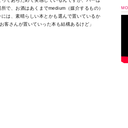
わっているわけだけど、売ってもいいよねって。
を無くさないためにも本を売る仕組みを知りた
がったわけでして。もしその仕組みを竹田さんに
夫です」
ない（笑）」
分らが積極的にやるのかといえば、本屋の名前が
露出やイベントなどを通じて、書店名を広げるこ
に繋がった。なので、未来のお客さんたちが交流
リットです。もちろん、現実的には本のメンテナ