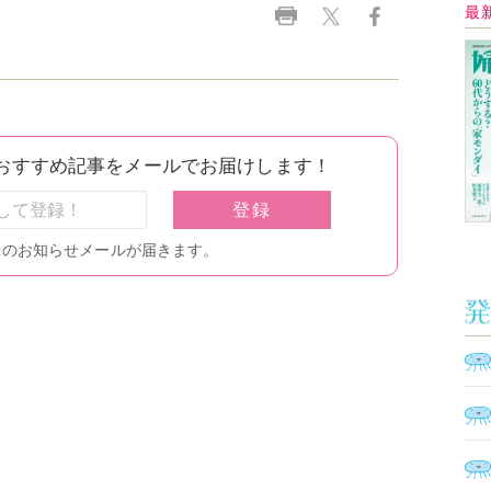
Ａ
く
催
脳
ト
型イ
ヤホ
モ