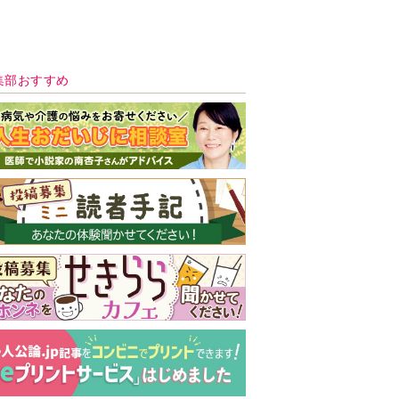
新号 好評発売中！
実家の処分から終
の棲家までどうす
る？60代からの家
モンダイ
最新号
次号予告