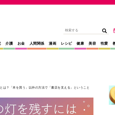
記
介護
お金
人間関係
漫画
レシピ
健康
美容
性愛
光とは？「本を買う」以外の方法で「書店を支える」ということ
2023年03月14日
本屋さんにようや