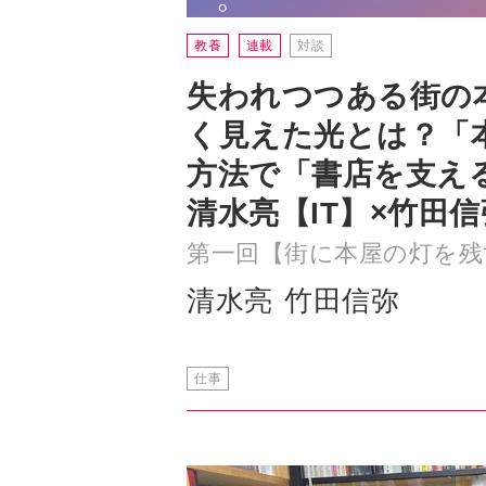
く見えた光とは？「
方法で「書店を支
清水亮【IT】×竹田
第一回【街に本屋の灯を残
清水亮
竹田信弥
仕事