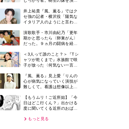
度に聞いてくる近所のおばさ
ん。毎日監視される生活が始
もっと見る
まり…【第1話】
VIE
集部おすすめ