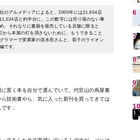
。町から本屋の灯を消さないために、もうできること
グラマーで実業家の清水亮さんと、双子のライオン
編です。
MO
棚に置く本を自分で選んでいて。代官山の蔦屋書
やら技術書やら、気に入った新刊を買ってきては
んです」
編
なってあらためて実感しているんですが、バーは
所で、お酒はあくまでmedium（媒介するもの）
ーには、素晴らしい本とかも選んで置いているか
る。お客さんが置いていった本も結構あるけど」