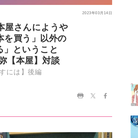
本を買う」以外の
える」ということ
信弥【本屋】対談
ラ
すには】後編
デ
1
2
3
4