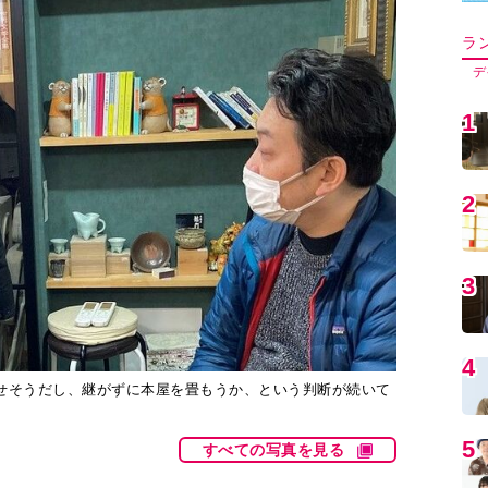
5
6
7
8
せそうだし、継がずに本屋を畳もうか、という判断が続いて
すべての写真を見る
9
アルメディアによると、2000年には21,654店
1
11,024店と約半分に。この数字には売り場のない事
め、それなりに書籍を販売している店舗に限ると