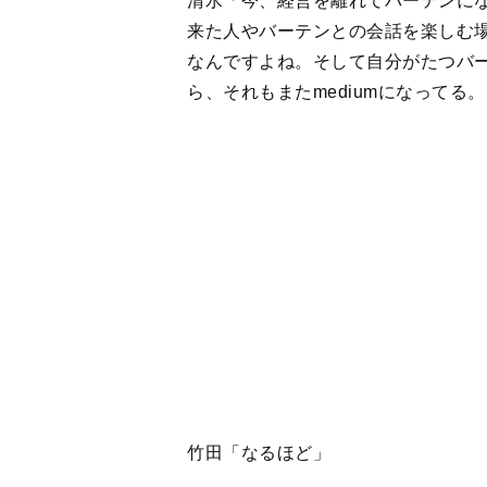
竹田「なるほど」
清水「現状では、本を読むだけで終
そう感じたこともあって、本屋さん
い、とSNSに書いたら今回の縁に繋
手伝ってもらうとしたら……」
竹田「そこは、無理のない形で大丈
清水「あまり儲からなそうで申し訳
竹田「ただ、なぜそうしたものを自
広がるから。自分の場合、メディア
とに力を注いで、実際生き残ること
する場所にかかわるのはやっぱりメ