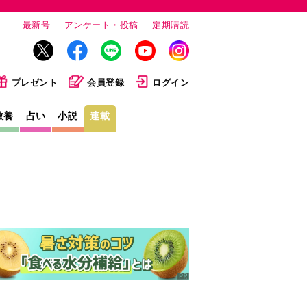
最新号
アンケート・投稿
定期購読
プレゼント
会員登録
ログイン
教養
占い
小説
連載