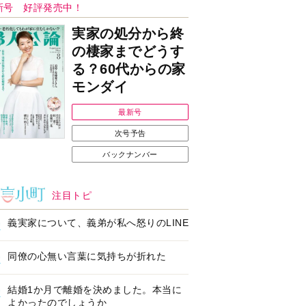
Ｉで始める遺言を書
耳にすっぽり！オーテ
前の準備セミナー開
ィコン補聴器、新しい
スタイルで All in Ear
の「オーティコン ジー
ル」を発売
の健康習慣をサポー
【編集部より】広告ペ
するオープンイヤー
ージについてのお詫び
ヤホン「kikippa イ
と訂正
ン HERALBONY
デル」発売