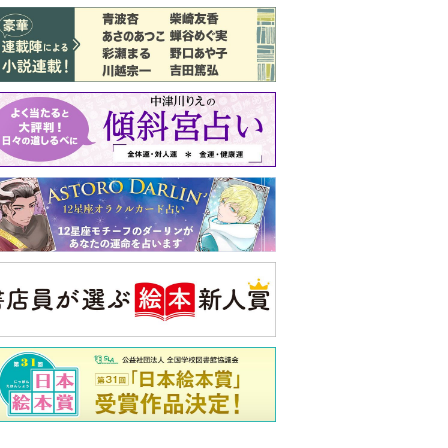
バックナンバー
注目トピ
義実家について、義弟が私へ怒りのLINE
同僚の心無い言葉に気持ちが折れた
結婚1か月で離婚を決めました。本当に
よかったのでしょうか
央公論新社の本
52ヘルツのクジラたち
町田そのこ 著
詳しくみる
ンフォメーション