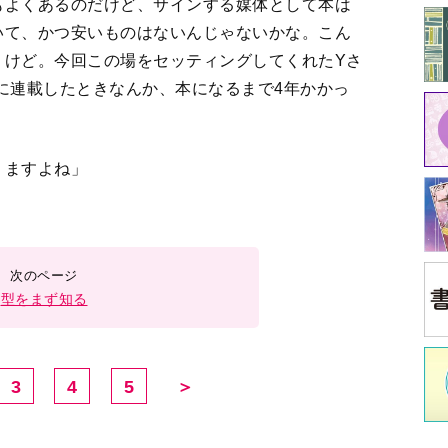
3
4
5
＞
中
イ