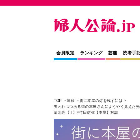
会員限定
ランキング
芸能
読者手
TOP
連載
街に本屋の灯を残すには
失われつつある街の本屋さんにようやく見えた
清水亮【IT】×竹田信弥【本屋】対談
教養
連載
対談
失われつつある街の