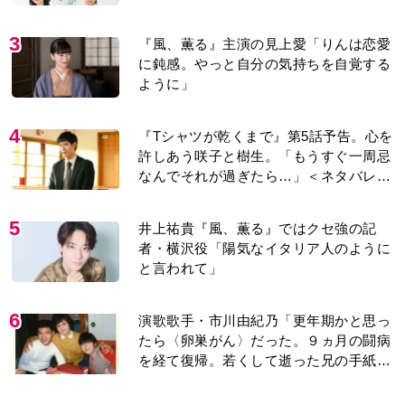
紹介＞
3
『風、薫る』主演の見上愛「りんは恋愛
に鈍感。やっと自分の気持ちを自覚する
ように」
4
『Tシャツが乾くまで』第5話予告。心を
許しあう咲子と樹生。「もうすぐ一周忌
なんでそれが過ぎたら…」＜ネタバレあ
り＞
5
井上祐貴『風、薫る』ではクセ強の記
者・横沢役「陽気なイタリア人のように
と言われて」
6
演歌歌手・市川由紀乃「更年期かと思っ
たら〈卵巣がん〉だった。９ヵ月の闘病
を経て復帰。若くして逝った兄の手紙を
今も支えに」【2026上半期BEST】