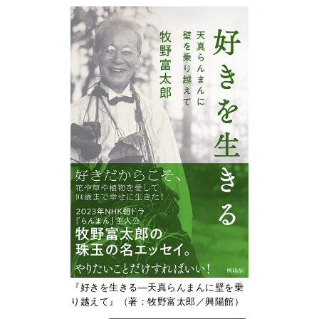
『好きを生きる―天真らんまんに壁を乗
り越えて』（著：牧野富太郎／興陽館）