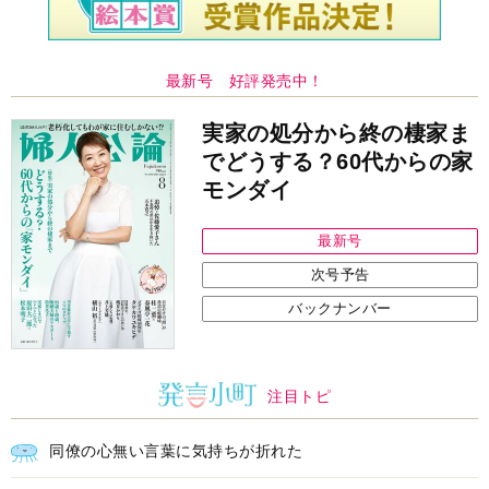
最新号 好評発売中！
実家の処分から終の棲家ま
でどうする？60代からの家
モンダイ
最新号
次号予告
バックナンバー
注目トピ
同僚の心無い言葉に気持ちが折れた