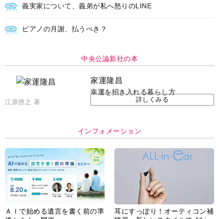
義実家について、義弟が私へ怒りのLINE
ピアノの月謝、払うべき？
中央公論新社の本
家運隆昌
幸運を招き入れる暮らし方
詳しくみる
江原啓之 著
インフォメーション
ＡＩで始める遺言を書く前の準
耳にすっぽり！オーティコン補