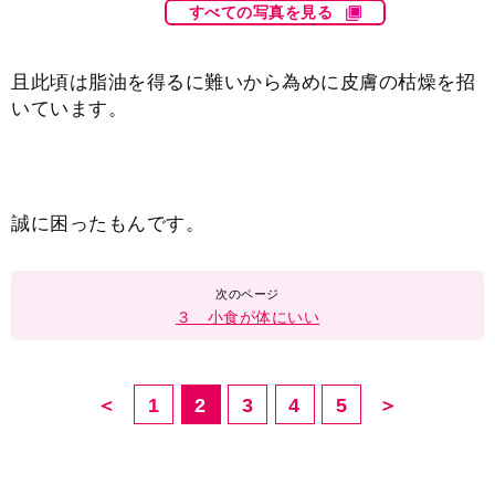
すべての写真を見る
且此頃は脂油を得るに難いから為めに皮膚の枯燥を招
いています。
誠に困ったもんです。
３ 小食が体にいい
＜
1
2
3
4
5
＞