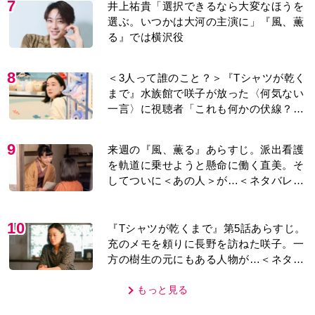
7
井上祐貴「選択できるなら大変なほうを
選ぶ。いつかは大河の主演に」『風、薫
る』では横沢役
8
＜3人って誰のこと？＞『Tシャツが乾く
まで』水族館で咲子が放った〈何気ない
一言〉に視聴者「これも何かの伏線？」
「子どもの話だと…」
9
来週の『風、薫る』あらすじ。派出看護
を軌道に乗せようと懸命に働く直美。そ
してついに＜あの人＞が…＜ネタバレあ
り＞
10
『Tシャツが乾くまで』第5話あらすじ。
充のメモを頼りに長野を訪ねた咲子。一
方の樹生の元にもある人物が…＜ネタバ
レあり＞
もっと見る