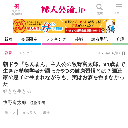
ログイン
検索
メニュー
会員登録
新着
会員限定
ランキング
芸能
読者手記
介護
教養
エッセイ
2023年04月08日
朝ドラ『らんまん』主人公の牧野富太郎。94歳まで
生きた植物学者が語った5つの健康習慣とは？酒造
家の息子に生まれながらも、実はお酒を呑まなかっ
た
好きを生きる
牧野富太郎
植物学者
朝ドラ
らんまん
書籍