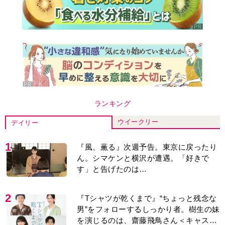
ランキング
ウイークリー
デイリー
1
『風、薫る』次週予告。東京に戻ったり
ん。シマケンと横沢が遭遇。「好きで
す」と告げたのは…
2
『Tシャツが乾くまで』“ちょっと残念な
男”をフォローするしっかり者。樹生の妹
を演じるのは、齋藤飛鳥さん＜キャスト