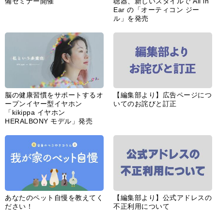
備セミナー開催
聴器、新しいスタイルで All in
Ear の「オーティコン ジー
ル」を発売
脳の健康習慣をサポートするオ
【編集部より】広告ページにつ
ープンイヤー型イヤホン
いてのお詫びと訂正
「kikippa イヤホン
HERALBONY モデル」発売
あなたのペット自慢を教えてく
【編集部より】公式アドレスの
ださい！
不正利用について