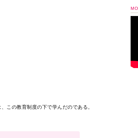
いて教わっていない」のは、親世...
3
4
5
＞