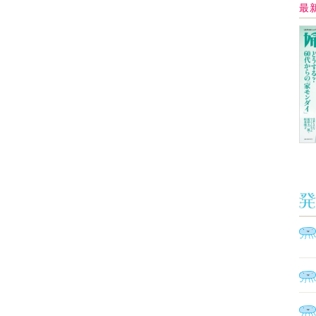
Ａ
く
催
脳
ト
型イ
ヤホ
モ