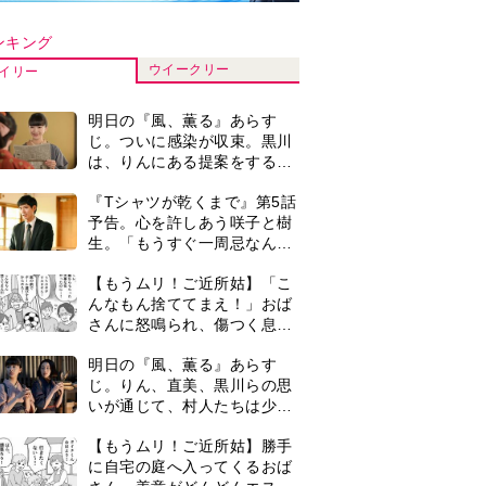
いが通じて、村人たちは少し
ずつ理解を示し始める＜ネタ
【もうムリ！ご近所姑】勝手
バレあり＞
に自宅の庭へ入ってくるおば
さん。善意がどんどんエスカ
レートして…【第2話】
【もうムリ！ご近所姑】「今
日はどこ行くん？」出かける
度に聞いてくる近所のおばさ
ん。毎日監視される生活が始
＜3人って誰のこと？＞『Tシ
まり…【第1話】
ャツが乾くまで』水族館で咲
子が放った〈何気ない一言〉
に視聴者「これも何かの伏
演歌歌手・市川由紀乃「更年
線？」「子どもの話だと…」
期かと思ったら〈卵巣がん〉
だった。９ヵ月の闘病を経て
復帰。若くして逝った兄の手
『Tシャツが乾くまで』第5話
紙を今も支えに」【2026上半
あらすじ。充のメモを頼りに
期BEST】
長野を訪ねた咲子。一方の樹
生の元にもある人物が…＜ネ
0
古代ギリシアの『植物誌』を
タバレあり＞
82歳で完訳・小川洋子「子育