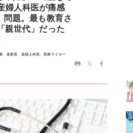
「親世代」だった
児
会代表理事、産業医、産婦人科医、医療ライター
ラ
デ
1
2
3
4