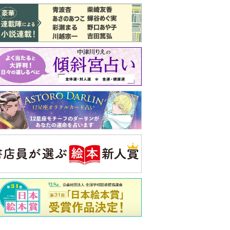
バックナンバー
注目トピ
結婚1か月で離婚を決めました。本当に
よかったのでしょうか
義実家について、義弟が私へ怒りのLINE
ピアノの月謝、払うべき？
央公論新社の本
三千円の使いかた
原田ひ香 著
詳しくみる
ンフォメーション