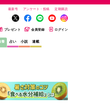
最新号
アンケート・投稿
定期購読
プレゼント
会員登録
ログイン
教養
占い
小説
連載