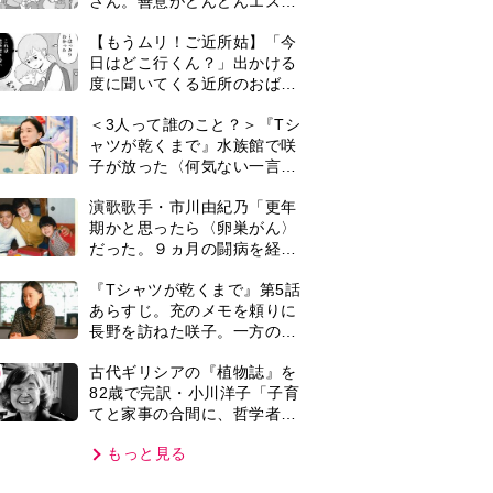
てと家事の合間に、哲学者テ
オプラストスと向き合った50
もっと見る
年」
VIE
集部おすすめ