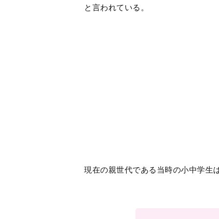
最も「妊娠・出産につ
1
2