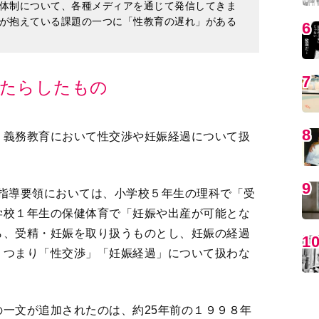
もたらしたもの
、義務教育において性交渉や妊娠経過について扱
MO
学習指導要領においては、小学校５年生の理科で「受
学校１年生の保健体育で「妊娠や出産が可能とな
ら、受精・妊娠を取り扱うものとし、妊娠の経過
、つまり「性交渉」「妊娠経過」について扱わな
編
一文が追加されたのは、約25年前の１９９８年
は、この教育制度の下で学んだのである。