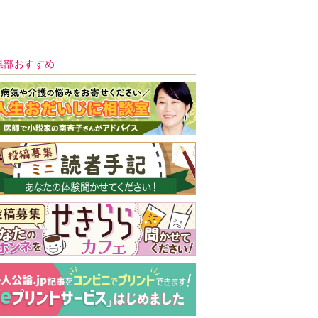
新号 好評発売中！
実家の処分から終
の棲家までどうす
る？60代からの家
モンダイ
最新号
次号予告