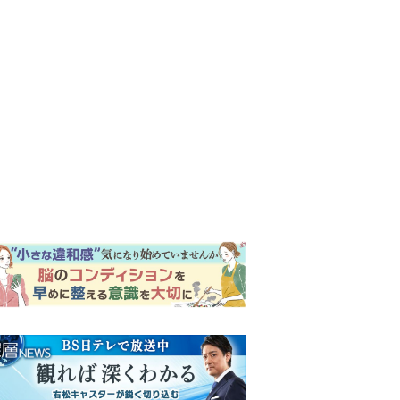
ンキング
ウイークリー
イリー
明日の『風、薫る』あらす
じ。ついに感染が収束。黒川
は、りんにある提案をする＜
ネタバレあり＞
『Tシャツが乾くまで』第5話
予告。心を許しあう咲子と樹
生。「もうすぐ一周忌なんで
それが過ぎたら…」＜ネタバ
【もうムリ！ご近所姑】「こ
レあり＞
んなもん捨ててまえ！」おば
さんに怒鳴られ、傷つく息
子。私たちが取った行動は…
明日の『風、薫る』あらす
【第3話】
じ。りん、直美、黒川らの思