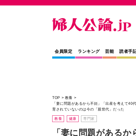
会員限定
ランキング
芸能
読者手
TOP
教養
「妻に問題があるから不妊」「出産を考えて40
育されていないのは今の「親世代」だった
教養
健康
専門家
「妻に問題があるか
えて40代の相手を」
する「性教育の遅れ