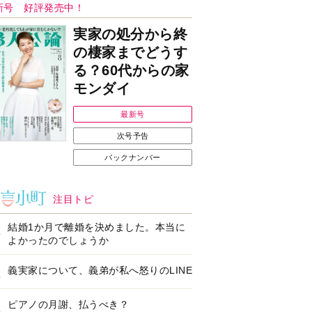
Ｉで始める遺言を書
耳にすっぽり！オーテ
前の準備セミナー開
ィコン補聴器、新しい
スタイルで All in Ear
の「オーティコン ジー
ル」を発売
の健康習慣をサポー
【編集部より】広告ペ
するオープンイヤー
ージについてのお詫び
ヤホン「kikippa イ
と訂正
ン HERALBONY
デル」発売