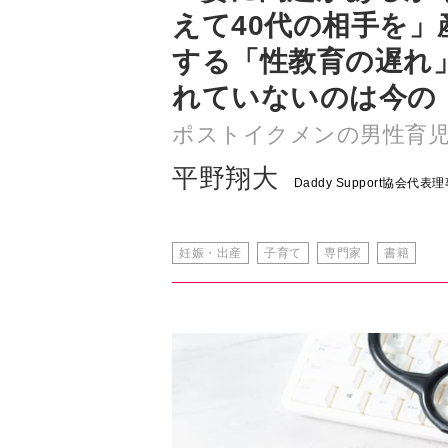
れていないのは今の
ポストイクメンの男性育
平野翔大
Daddy Support協
妊娠・出産
子育て
専門家
書籍